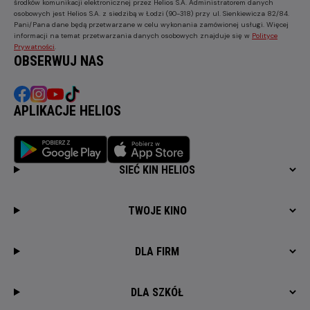
środków komunikacji elektronicznej przez Helios S.A. Administratorem danych
osobowych jest Helios S.A. z siedzibą w Łodzi (90-318) przy ul. Sienkiewicza 82/84.
Pani/Pana dane będą przetwarzane w celu wykonania zamówionej usługi. Więcej
informacji na temat przetwarzania danych osobowych znajduje się w
Polityce
Prywatności
.
OBSERWUJ NAS
APLIKACJE HELIOS
SIEĆ KIN HELIOS
TWOJE KINO
DLA FIRM
DLA SZKÓŁ