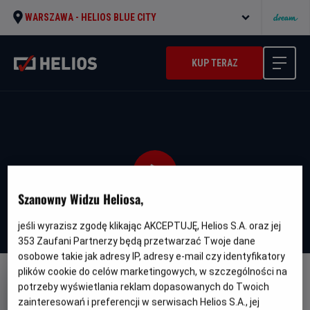
WARSZAWA -
HELIOS BLUE CITY
KUP TERAZ
Szanowny Widzu Heliosa,
jeśli wyrazisz zgodę klikając AKCEPTUJĘ, Helios S.A. oraz jej
353
Zaufani Partnerzy będą przetwarzać Twoje dane
osobowe takie jak adresy IP, adresy e-mail czy identyfikatory
plików cookie do celów marketingowych, w szczególności na
DUBBING
WERSJA JĘZYKOWA UA
potrzeby wyświetlania reklam dopasowanych do Twoich
zainteresowań i preferencji w serwisach Helios S.A., jej
Enkanto: Svit Mahiyi - UA