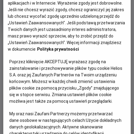
aplikacjach i w Internecie. Wyrażenie zgody jest dobrowolne.
Oryginalny
Gatunek
Min
Encanto
Animowany / Przygodowy
Jeśli nie chcesz wyrazić zgody, chcesz ograniczyć jej zakres
tytuł
wie
Od 7 lat
lub chcesz wycofać zgodę uprzednio udzieloną przejdź do
Czas
Kraj
110 min
USA (2021)
„Ustawień Zaawansowanych”. Jeśli podstawą przetwarzania
trwania
i
7.2
OCENA HELIOS
rok
Twoich danych jest uzasadniony interes administratora,
produkcji
masz prawo wyrazić sprzeciw, aby to zrobić przejdź do
OBSERWUJ
„Ustawień Zaawansowanych”. Więcej informacji znajdziesz
w dokumencie
Polityka prywatności
WIĘCEJ SZCZEGÓŁÓW
PREMIERA
Poprzez kliknięcie AKCEPTUJĘ wyrażasz zgodę na
zainstalowanie i przechowywanie plików typu cookie Helios
26 listopada 2021
REŻYSERIA
SCENARIUSZ
S.A. oraz jej Zaufanych Partnerów na Twoim urządzeniu
OPIS FILMU
końcowym. Możesz w każdej chwili zmienić ustawienia
Байрон Говард, Чаріс
Чаріс Кастро Сміт, Джаред
plików cookie za pomocą przycisku „Zgody” znajdującego
Кастро Сміт, Джаред Буш
Буш
Нова анімація «Енканто: Світ магії» від Walt Disney
się w stopce serwisu. Zmiana ustawień plików cookie
Animation Studios розповідає історію про незвичайну
możliwa jest także za pomocą ustawień przeglądarki.
родину Мадриґаль. Вони живуть у чарівному будиночку,
захованому в горах Колумбії, у жвавому містечку під
My oraz nasi Zaufani Partnerzy możemy przetwarzać
назвою Енканто. Магія Енканто благословила кожну
dane osobowe w następujących celach:
Użycie dokładnych
дитину в родині унікальним подарунком: від суперсили до
danych geolokalizacyjnych. Aktywne skanowanie
дару зцілення. Кожну дитину…окрім Мірабель. Однак, коли
charakterystyki urządzenia do celów identyfikacji.