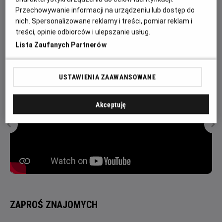
Przechowywanie informacji na urządzeniu lub dostęp do
дівчина з’ясовує, що магії Енканто загрожує небезпека,
nich. Spersonalizowane reklamy i treści, pomiar reklam i
Мірабель вирішує, що саме вона, єдина звичайна дитина
treści, opinie odbiorców i ulepszanie usług.
родини Мадриґаль, має стати останньою надією на
Lista Zaufanych Partnerów
порятунок містечка.
USTAWIENIA ZAAWANSOWANE
Akceptuję
ZAPROŚ ZNAJOMYCH