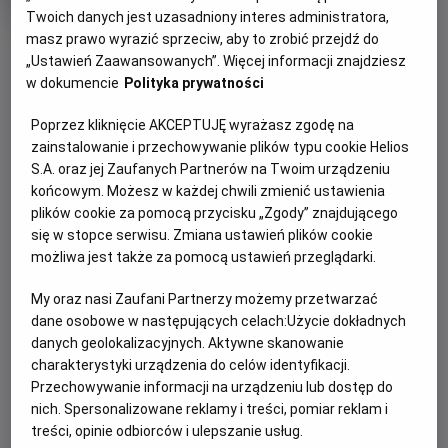
trwania
i
Twoich danych jest uzasadniony interes administratora,
rok
produkcji
masz prawo wyrazić sprzeciw, aby to zrobić przejdź do
OBSERWUJ
„Ustawień Zaawansowanych”. Więcej informacji znajdziesz
w dokumencie
Polityka prywatności
WIĘCEJ SZCZEGÓŁÓW
PREMIERA
Poprzez kliknięcie AKCEPTUJĘ wyrażasz zgodę na
7 maja 2026
zainstalowanie i przechowywanie plików typu cookie Helios
OPIS FILMU
S.A. oraz jej Zaufanych Partnerów na Twoim urządzeniu
końcowym. Możesz w każdej chwili zmienić ustawienia
plików cookie za pomocą przycisku „Zgody” znajdującego
Transmisja meczu Crystal Palace - Szachtar Donieck w
się w stopce serwisu. Zmiana ustawień plików cookie
ramach rozgrywek Ligi Konferencji UEFA.
możliwa jest także za pomocą ustawień przeglądarki.
My oraz nasi Zaufani Partnerzy możemy przetwarzać
ZAPROŚ ZNAJOMYCH
dane osobowe w następujących celach:
Użycie dokładnych
danych geolokalizacyjnych. Aktywne skanowanie
charakterystyki urządzenia do celów identyfikacji.
Przechowywanie informacji na urządzeniu lub dostęp do
nich. Spersonalizowane reklamy i treści, pomiar reklam i
Facebook
Messenger
WhatsApp
treści, opinie odbiorców i ulepszanie usług.