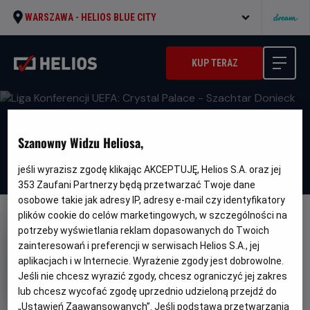
WARSZAWA -
HELIOS BLUE CITY
KUP TERAZ
Szanowny Widzu Heliosa,
jeśli wyrazisz zgodę klikając AKCEPTUJĘ, Helios S.A. oraz jej
353
Zaufani Partnerzy będą przetwarzać Twoje dane
osobowe takie jak adresy IP, adresy e-mail czy identyfikatory
plików cookie do celów marketingowych, w szczególności na
FILM POLSKI
potrzeby wyświetlania reklam dopasowanych do Twoich
Liga Konferencji UEFA: Crystal
zainteresowań i preferencji w serwisach Helios S.A., jej
aplikacjach i w Internecie. Wyrażenie zgody jest dobrowolne.
Palace - Szachtar Donieck
Jeśli nie chcesz wyrazić zgody, chcesz ograniczyć jej zakres
Gatunek
Sportowy
lub chcesz wycofać zgodę uprzednio udzieloną przejdź do
Czas
Kraj
150 min
Polska
„Ustawień Zaawansowanych”. Jeśli podstawą przetwarzania