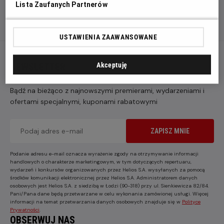
Lista Zaufanych Partnerów
USTAWIENIA ZAAWANSOWANE
NEWSLETTER
Akceptuję
Bądź na bieżąco z najnowszymi premierami, wydarzeniami i
ofertami specjalnymi, kuponami rabatowymi
ZAPISZ MNIE
Podanie adresu e-mail oznacza wyrażenie zgody na otrzymywanie informacji
handlowych o charakterze marketingowym, w tym dotyczących repertuaru,
wydarzeń i konkursów organizowanych przez Helios S.A. wysyłanych za pomocą
środków komunikacji elektronicznej przez Helios S.A. Administratorem danych
osobowych jest Helios S.A. z siedzibą w Łodzi (90-318) przy ul. Sienkiewicza 82/84.
Pani/Pana dane będą przetwarzane w celu wykonania zamówionej usługi. Więcej
informacji na temat przetwarzania danych osobowych znajduje się w
Polityce
Prywatności
.
OBSERWUJ NAS