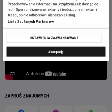
wyboru. Gorylica zabiera ją ze sobą. Jaki los czeka Jonnę?
Przechowywanie informacji na urządzeniu lub dostęp do
nich. Spersonalizowane reklamy i treści, pomiar reklam i
Czy spełnią się jej obawy? I czy wróci do domu dziecka,
treści, opinie odbiorców i ulepszanie usług.
gdy tak postanowi urząd gminy?
Lista Zaufanych Partnerów
USTAWIENIA ZAAWANSOWANE
Akceptuję
ZAPROŚ ZNAJOMYCH