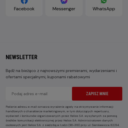
Facebook
Messenger
WhatsApp
NEWSLETTER
Bądź na bieżąco z najnowszymi premierami, wydarzeniami i
ofertami specjalnymi, kuponami rabatowymi
ZAPISZ MNIE
Podanie adresu e-mail oznacza wyrażenie zgody na otrzymywanie informacji
handlowych o charakterze marketingowym, w tym dotyczących repertuaru,
wydarzeń i konkursów organizowanych przez Helios S.A. wysyłanych za pomocą
środków komunikacji elektronicznej przez Helios S.A. Administratorem danych
osobowych jest Helios S.A. z siedzibą w Łodzi (90-318) przy ul. Sienkiewicza 82/84.