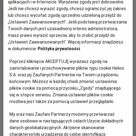
aplikacjach i w Internecie. Wyrażenie zgody jest dobrowolne.
Jeśli nie chcesz wyrazić zgody, chcesz ograniczyć jej zakres
Moja mama gorylica
lub chcesz wycofać zgodę uprzednio udzieloną przejdź do
Gatunek
Minimalny
Animowany
Od 7 lat
„Ustawień Zaawansowanych”. Jeśli podstawą przetwarzania
Czas
Kraj
wiek
76 min
Dania, Norwegia, Szwecja (2020)
Twoich danych jest uzasadniony interes administratora,
trwania
i
masz prawo wyrazić sprzeciw, aby to zrobić przejdź do
rok
OBSERWUJ
„Ustawień Zaawansowanych”. Więcej informacji znajdziesz
produkcji
w dokumencie
Polityka prywatności
WIĘCEJ SZCZEGÓŁÓW
PREMIERA
Poprzez kliknięcie AKCEPTUJĘ wyrażasz zgodę na
OPIS FILMU
zainstalowanie i przechowywanie plików typu cookie Helios
11 lutego 2022
S.A. oraz jej Zaufanych Partnerów na Twoim urządzeniu
REŻYSERIA
SCENARIUSZ
końcowym. Możesz w każdej chwili zmienić ustawienia
Pewnego dnia przed domem dziecka Czysty Kąt, na
Linda Hamback
Jan Vierth
plików cookie za pomocą przycisku „Zgody” znajdującego
starannie zagrabionej żwirowej alejce, hamuje z piskiem
OBSADA
się w stopce serwisu. Zmiana ustawień plików cookie
opon rozklekotane volvo. Wysiada z niego... gorylica!
Rebecca Gerstmann, Pernilla August, Melinda Kinnaman
możliwa jest także za pomocą ustawień przeglądarki.
Przyjechała, by adoptować jedną z sierot. Niemal od razu
wie, które to będzie dziecko. Biedna Jonna! Tak marzyła,
My oraz nasi Zaufani Partnerzy możemy przetwarzać
żeby jej mama była elegancka i pachniała perfumami.
dane osobowe w następujących celach:
Użycie dokładnych
Gorylica jest wielka‚ niezgrabna i niechlujnie ubrana. W
danych geolokalizacyjnych. Aktywne skanowanie
dodatku podobno pożera dzieci. Niestety Jonna nie ma
charakterystyki urządzenia do celów identyfikacji.