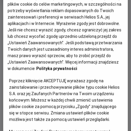
tytuł
wiek
Od 15 lat
plików cookie do celów marketingowych, w szczególności na
Czas
202 min
potrzeby wyświetlania reklam dopasowanych do Twoich
trwania
8.5
OBSERWUJ
OCENA HELIOS
zainteresowań i preferencji w serwisach Helios S.A., jej
aplikacjach i w Internecie. Wyrażenie zgody jest dobrowolne.
Jeśli nie chcesz wyrazić zgody, chcesz ograniczyć jej zakres
WIĘCEJ SZCZEGÓŁÓW
REŻYSERIA
SCENARIUSZ
lub chcesz wycofać zgodę uprzednio udzieloną przejdź do
OPIS WYDARZENIA
Christopher Nolan
Christopher Nolan
„Ustawień Zaawansowanych”. Jeśli podstawą przetwarzania
OBSADA
Twoich danych jest uzasadniony interes administratora,
Christopher Nolan, który nakręcił takie filmy jak
masz prawo wyrazić sprzeciw, aby to zrobić przejdź do
Anne Hathaway, Charlize Theron, Zendaya, Matt Damon, Tom
"Interstellar" oraz "Oppenheimer" jest znany z tego, że nie
„Ustawień Zaawansowanych”. Więcej informacji znajdziesz
Holland, Robert Pattinson, Lupita Nyong'o
boi się żadnego gatunku filmowego. Po świetnie przyjętym
w dokumencie
Polityka prywatności
i nagrodzonym 7 Oscarami® "Oppenheimerze"
Poprzez kliknięcie AKCEPTUJĘ wyrażasz zgodę na
opowiadającym historię powstania pierwszej bomby
zainstalowanie i przechowywanie plików typu cookie Helios
atomowej, teraz reżyser pracuje nad adaptacją "Odysei".
S.A. oraz jej Zaufanych Partnerów na Twoim urządzeniu
końcowym. Możesz w każdej chwili zmienić ustawienia
To opowieść autorstwa Homera uznawana za jedno z
plików cookie za pomocą przycisku „Zgody” znajdującego
najważniejszych dzieł literatury zachodniej. Opowiada o
się w stopce serwisu. Zmiana ustawień plików cookie
podróży Odyseusza, króla Itaki, który musi stawić czoła
możliwa jest także za pomocą ustawień przeglądarki.
licznym wyzwaniom próbując wrócić do domu po wojnie
trojańskiej.