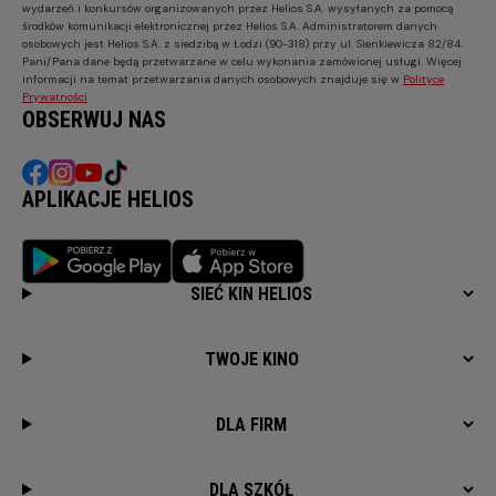
wydarzeń i konkursów organizowanych przez Helios S.A. wysyłanych za pomocą
środków komunikacji elektronicznej przez Helios S.A. Administratorem danych
osobowych jest Helios S.A. z siedzibą w Łodzi (90-318) przy ul. Sienkiewicza 82/84.
Pani/Pana dane będą przetwarzane w celu wykonania zamówionej usługi. Więcej
informacji na temat przetwarzania danych osobowych znajduje się w
Polityce
Prywatności
.
OBSERWUJ NAS
APLIKACJE HELIOS
SIEĆ KIN HELIOS
TWOJE KINO
DLA FIRM
DLA SZKÓŁ