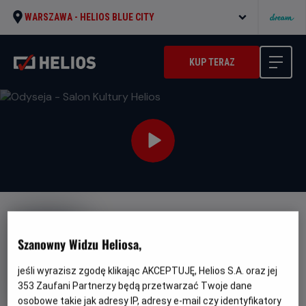
WARSZAWA -
HELIOS BLUE CITY
KUP TERAZ
Szanowny Widzu Heliosa,
jeśli wyrazisz zgodę klikając AKCEPTUJĘ, Helios S.A. oraz jej
Odyseja - Salon Kultury Helios
353
Zaufani Partnerzy będą przetwarzać Twoje dane
Oryginalny
Gatunek
Minim
The Odyssey
Przygodowy / Akcja
osobowe takie jak adresy IP, adresy e-mail czy identyfikatory