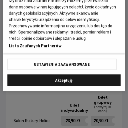
My oraz nasi Zaufani Partnerzy możemy przetwarzać
dane osobowe w następujących celach:
Użycie dokładnych
Powstała już niejedna ekranizacja klasycznego dzieła
danych geolokalizacyjnych. Aktywne skanowanie
Homera, ale tym razem film nakręcony zostanie w
charakterystyki urządzenia do celów identyfikacji.
technologii IMAX i będzie pierwszym tak nowoczesnym
Przechowywanie informacji na urządzeniu lub dostęp do
podejściem do "Odysei".
nich. Spersonalizowane reklamy i treści, pomiar reklam i
treści, opinie odbiorców i ulepszanie usług.
W filmie "Odysei" zobaczymy między innymi: Matta
Lista Zaufanych Partnerów
Damona, Toma Hollanda, Anne Hathaway, Zendayę, Roberta
Pattinsona, Lupite Nyong'o oraz Charlize Theron.
USTAWIENIA ZAAWANSOWANE
CENNIK
Akceptuję
bilet
grupowy
bilet
(powyżej 15
indywidualny
osób)
23,90 ZŁ
20,90 ZŁ
Salon Kultury Helios