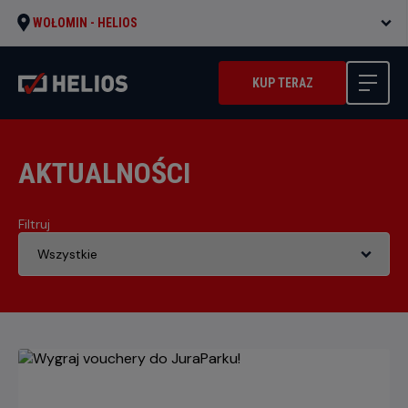
WOŁOMIN -
HELIOS
KUP TERAZ
AKTUALNOŚCI
Filtruj