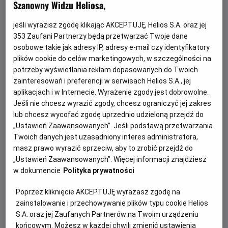
Szanowny Widzu Heliosa,
jeśli wyrazisz zgodę klikając AKCEPTUJĘ, Helios S.A. oraz jej
353
Zaufani Partnerzy będą przetwarzać Twoje dane
osobowe takie jak adresy IP, adresy e-mail czy identyfikatory
plików cookie do celów marketingowych, w szczególności na
potrzeby wyświetlania reklam dopasowanych do Twoich
zainteresowań i preferencji w serwisach Helios S.A., jej
aplikacjach i w Internecie. Wyrażenie zgody jest dobrowolne.
Każde miasto ma swojego Spider-Mana –
Jeśli nie chcesz wyrazić zgody, chcesz ograniczyć jej zakres
KONKURS!
lub chcesz wycofać zgodę uprzednio udzieloną przejdź do
„Ustawień Zaawansowanych”. Jeśli podstawą przetwarzania
Z okazji premiery filmu „Spider-Man: Całkiem nowy dzień”
Twoich danych jest uzasadniony interes administratora,
chcemy udowodnić, że każdy z nas może zostać Spider-
masz prawo wyrazić sprzeciw, aby to zrobić przejdź do
Manem w swoim otoczeniu.
„Ustawień Zaawansowanych”. Więcej informacji znajdziesz
w dokumencie
Polityka prywatności
Czytaj więcej
Poprzez kliknięcie AKCEPTUJĘ wyrażasz zgodę na
zainstalowanie i przechowywanie plików typu cookie Helios
S.A. oraz jej Zaufanych Partnerów na Twoim urządzeniu
końcowym. Możesz w każdej chwili zmienić ustawienia