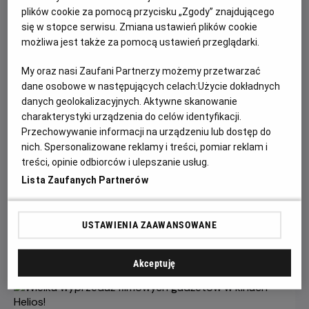
plików cookie za pomocą przycisku „Zgody” znajdującego
się w stopce serwisu. Zmiana ustawień plików cookie
możliwa jest także za pomocą ustawień przeglądarki.
My oraz nasi Zaufani Partnerzy możemy przetwarzać
dane osobowe w następujących celach:
Użycie dokładnych
danych geolokalizacyjnych. Aktywne skanowanie
charakterystyki urządzenia do celów identyfikacji.
Przechowywanie informacji na urządzeniu lub dostęp do
Gwiazdozbiór Psa - bilety już w
nich. Spersonalizowane reklamy i treści, pomiar reklam i
treści, opinie odbiorców i ulepszanie usług.
sprzedaży!
Lista Zaufanych Partnerów
Przeżyj emocjonującą historię o odwadze, przetrwaniu i
poszukiwaniu nadziei w postapokaliptycznym świecie.
USTAWIENIA ZAAWANSOWANE
Czytaj więcej
Akceptuję