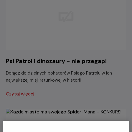
Psi Patrol i dinozaury - nie przegap!
Dołącz do dzielnych bohaterów Psiego Patrolu w ich
największej misji ratunkowej w historii.
Czytaj więcej