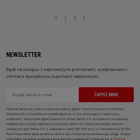
1
2
NEWSLETTER
Bądź na bieżąco z najnowszymi premierami, wydarzeniami i
ofertami specjalnymi, kuponami rabatowymi
ZAPISZ MNIE
Podanie adresu e-mail oznacza wyrażenie zgody na otrzymywanie informacji
handlowych o charakterze marketingowym, w tym dotyczących repertuaru,
wydarzeń i konkursów organizowanych przez Helios S.A. wysyłanych za pomocą
środków komunikacji elektronicznej przez Helios S.A. Administratorem danych
osobowych jest Helios S.A. z siedzibą w Łodzi (90-318) przy ul. Sienkiewicza 82/84.
Pani/Pana dane będą przetwarzane w celu wykonania zamówionej usługi. Więcej
informacji na temat przetwarzania danych osobowych znajduje się w
Polityce