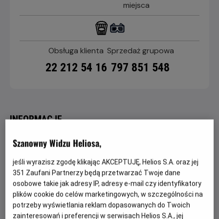
miejsca
Obsługa klienta
Sprzedaż grupowa
22 212 54 16
797 851 548
INFORMACJE
Szanowny Widzu Heliosa,
Kino Helios zlokalizowane jest w Galerii Wołomin.
Posiada 4 klimatyzowane sale wyposażone w
jeśli wyrazisz zgodę klikając AKCEPTUJĘ, Helios S.A. oraz jej
wysokiej klasy sprzęt nagłaśniający, dźwięk
351
Zaufani Partnerzy będą przetwarzać Twoje dane
cyfrowy DOLBY 5.1, srebrne ekrany najwyższej
osobowe takie jak adresy IP, adresy e-mail czy identyfikatory
światowej jakości 4K oraz technologię DepthQ.
plików cookie do celów marketingowych, w szczególności na
Poza regularnym repertuarem, w którym
potrzeby wyświetlania reklam dopasowanych do Twoich
prezentowane są największe hity światowej
zainteresowań i preferencji w serwisach Helios S.A., jej