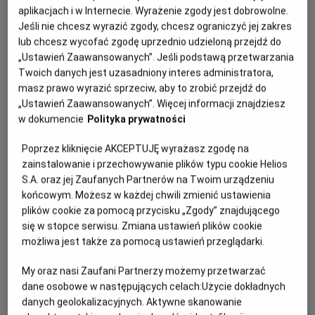
aplikacjach i w Internecie. Wyrażenie zgody jest dobrowolne.
kinematografii, Helios prezentuje Widzom także
Jeśli nie chcesz wyrazić zgody, chcesz ograniczyć jej zakres
seanse specjalne takie jak: Kino Kobiet, Nocne
lub chcesz wycofać zgodę uprzednio udzieloną przejdź do
Maratony Filmowe, Kino Konesera czy Helios dla
„Ustawień Zaawansowanych”. Jeśli podstawą przetwarzania
Dzieci.
Twoich danych jest uzasadniony interes administratora,
masz prawo wyrazić sprzeciw, aby to zrobić przejdź do
W kinie funkcjonuje także bar kinowy, który oferuje
„Ustawień Zaawansowanych”. Więcej informacji znajdziesz
Widzom świeży popcorn, napoje oraz duży wybór
w dokumencie
Polityka prywatności
słodyczy.
Poprzez kliknięcie AKCEPTUJĘ wyrażasz zgodę na
zainstalowanie i przechowywanie plików typu cookie Helios
S.A. oraz jej Zaufanych Partnerów na Twoim urządzeniu
końcowym. Możesz w każdej chwili zmienić ustawienia
plików cookie za pomocą przycisku „Zgody” znajdującego
się w stopce serwisu. Zmiana ustawień plików cookie
możliwa jest także za pomocą ustawień przeglądarki.
My oraz nasi Zaufani Partnerzy możemy przetwarzać
dane osobowe w następujących celach:
Użycie dokładnych
danych geolokalizacyjnych. Aktywne skanowanie