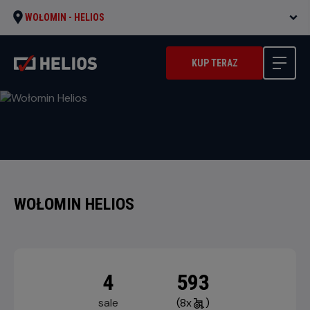
WOŁOMIN -
HELIOS
KUP TERAZ
WOŁOMIN HELIOS
4
593
sale
(8x
)