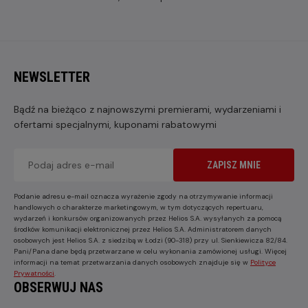
NEWSLETTER
Bądź na bieżąco z najnowszymi premierami, wydarzeniami i
ofertami specjalnymi, kuponami rabatowymi
ZAPISZ MNIE
Podanie adresu e-mail oznacza wyrażenie zgody na otrzymywanie informacji
handlowych o charakterze marketingowym, w tym dotyczących repertuaru,
wydarzeń i konkursów organizowanych przez Helios S.A. wysyłanych za pomocą
środków komunikacji elektronicznej przez Helios S.A. Administratorem danych
osobowych jest Helios S.A. z siedzibą w Łodzi (90-318) przy ul. Sienkiewicza 82/84.
Pani/Pana dane będą przetwarzane w celu wykonania zamówionej usługi. Więcej
informacji na temat przetwarzania danych osobowych znajduje się w
Polityce
Prywatności
.
OBSERWUJ NAS