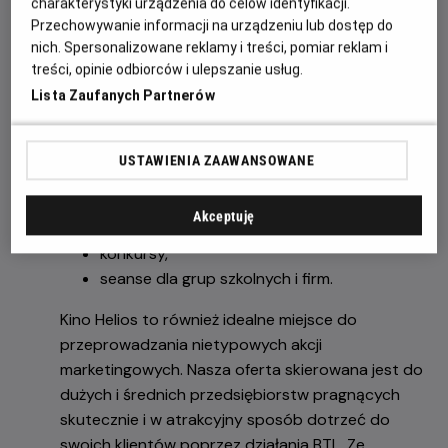
charakterystyki urządzenia do celów identyfikacji.
Przechowywanie informacji na urządzeniu lub dostęp do
nich. Spersonalizowane reklamy i treści, pomiar reklam i
OFERTA
treści, opinie odbiorców i ulepszanie usług.
Lista Zaufanych Partnerów
Kino Helios to poza standardowymi seansami
filmowymi również:
USTAWIENIA ZAAWANSOWANE
specjalne, przedpremierowe pokazy filmów,
maratony filmowe,
Akceptuję
gry i zabawy dla dzieci,
konkursy,
seanse dla grup szkolnych i firm.
Kino Helios to również idealne miejsce do
przeprowadzania nietypowych akcji
marketingowych. Nasza oferta skierowana jest do
dużych i średnich przedsiębiorstw pragnących
skutecznie i w atrakcyjny sposób dotrzeć do
swoich klientów poprzez działania BTL. Ze