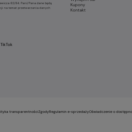
nkiewicza 82/84. Pani/Pana dane będą
Kupony
cji na temat przetwarzania danych
Kontakt
TikTok
lityka transparentności
Zgody
Regulamin e-sprzedaży
Oświadczenie o dostępno