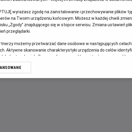
PTUJĘ wyrażasz zgodę na zainstalowanie i przechowywanie plików typu
OPIS FILMU
tnerów na Twoim urządzeniu końcowym. Możesz w każdej chwili zmieni
sku „Zgody” znajdującego się w stopce serwisu. Zmiana ustawień pli
Życie szczęśliwej rodziny we francuskich Alpach zostaje p
eń przeglądarki.
Skoczył sam, poślizgnął się czy może z balkonu wypchnęła
dowodów, w sprawie brakuje świadków. Na oczach opinii pu
artnerzy możemy przetwarzać dane osobowe w następujących celach
najdrobniejszych i najintymniejszych szczegółów swojego
ch. Aktywne skanowanie charakterystyki urządzenia do celów identyf
 lub dostęp do nich. Spersonalizowane reklamy i treści, pomiar reklam i
Proces, który nurtuje wszystkich, toczy się również w głow
sług.
"Czy to zrobiła?".
WANSOWANE
erów