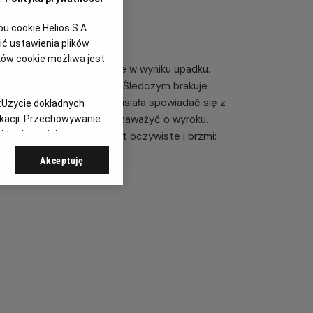
 cookie Helios S.A.
ć ustawienia plików
ków cookie możliwa jest
rzerwane, gdy Samuel ginie w wyniku upadku.
 go Sandra, żona i matka? Śledczym brakuje
blicznej Sandra będzie musiała spowiadać się z
:
Użycie dokładnych
 małżeństwa, które mogą zaważyć o wyroku.
ikacji. Przechowywanie
 treści, opinie
ach widzów, a pytanie jest oczywiste i brzmi:
Akceptuję