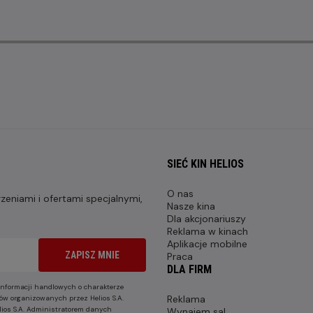
SIEĆ KIN HELIOS
O nas
eniami i ofertami specjalnymi,
Nasze kina
Dla akcjonariuszy
Reklama w kinach
Aplikacje mobilne
ZAPISZ MNIE
Praca
DLA FIRM
nformacji handlowych o charakterze
Reklama
ów organizowanych przez Helios S.A.
lios S.A. Administratorem danych
Wynajem sal