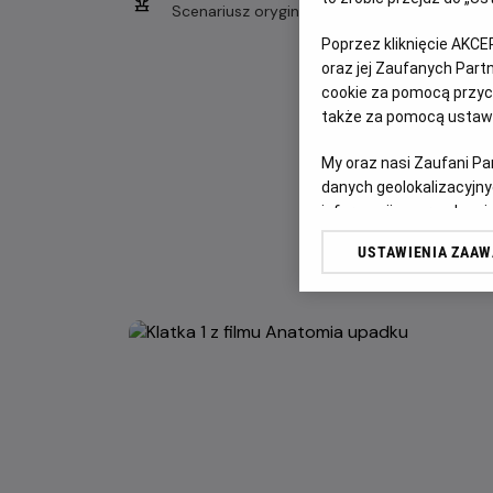
Scenariusz oryginalny
Poprzez kliknięcie AKCE
oraz jej Zaufanych Par
cookie za pomocą przyci
także za pomocą ustawi
My oraz nasi Zaufani P
danych geolokalizacyjny
informacji na urządzeniu
odbiorców i ulepszanie u
USTAWIENIA ZAA
Lista Zaufanych Partn