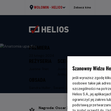
WOŁOMIN -
HELIOS
Zobacz kino
PREMIERA
23 lutego 2024
REŻYSERIA
SCENARIUSZ
Szanowny Widzu Hel
Justine Triet
Justine Triet,
Arthur Harari
jeśli wyrazisz zgodę kli
OBSADA
osobowe takie jak adresy
Sandra Hüller , Swann Arlaud
szczególności na potrz
Helios S.A., jej aplikac
ograniczyć jej zakres l
podstawą przetwarzania
Nagroda: Oscar 2024
to zrobić przejdź do „