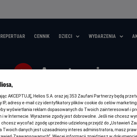
REPERTUAR
CENNIK
DZIECI
WYDARZENIA
A
Anatomia up
iosa,
Oryginalny
Gatunek
Minimalny
Cza
Anatomie d'une chute
Thriller / Kryminał
Od 15 lat
15
tytuł
wiek
trw
kając AKCEPTUJĘ, Helios S.A. oraz jej
353
Zaufani Partnerzy będą prze
OBSERWUJ
 IP, adresy e-mail czy identyfikatory plików cookie do celów marketin
eby wyświetlania reklam dopasowanych do Twoich zainteresowań i pr
jach i w Internecie. Wyrażenie zgody jest dobrowolne. Jeśli nie chcesz w
ub chcesz wycofać zgodę uprzednio udzieloną przejdź do „Ustawień Z
 Twoich danych jest uzasadniony interes administratora, masz prawo
NAPISY
Ustawień Zaawansowanych”. Więcej informacji znajdziesz w dokumenci