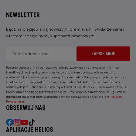
NEWSLETTER
Bądź na bieżąco z najnowszymi premierami, wydarzeniami i
ofertami specjalnymi, kuponami rabatowymi
ZAPISZ MNIE
Podanie adresu e-mail oznacza wyrażenie zgody na otrzymywanie informacji
handlowych o charakterze marketingowym, w tym dotyczących repertuaru,
wydarzeń i konkursów organizowanych przez Helios S.A. wysyłanych za pomocą
środków komunikacji elektronicznej przez Helios S.A. Administratorem danych
osobowych jest Helios S.A. z siedzibą w Łodzi (90-318) przy ul. Sienkiewicza 82/84.
Pani/Pana dane będą przetwarzane w celu wykonania zamówionej usługi. Więcej
informacji na temat przetwarzania danych osobowych znajduje się w
Polityce
Prywatności
.
OBSERWUJ NAS
APLIKACJE HELIOS