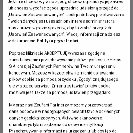
Jeśli nie chcesz wyrazić zgody, chcesz ograniczyć jej zakres
produkcji
lub chcesz wycofać zgodę uprzednio udzieloną przejdź do
OBSERWUJ
„Ustawień Zaawansowanych”. Jeśli podstawą przetwarzania
Twoich danych jest uzasadniony interes administratora,
masz prawo wyrazić sprzeciw, aby to zrobić przejdź do
WIĘCEJ SZCZEGÓŁÓW
PREMIERA
„Ustawień Zaawansowanych”. Więcej informacji znajdziesz
w dokumencie
Polityka prywatności
19 maja 2023
OPIS FILMU
Poprzez kliknięcie AKCEPTUJĘ wyrażasz zgodę na
zainstalowanie i przechowywanie plików typu cookie Helios
Lata 70 XX wieku. Ekscentryczny mistrz Salvador Dali
S.A. oraz jej Zaufanych Partnerów na Twoim urządzeniu
(laureat Oscara Ben Kingsley) przygotowuje wystawę w
końcowym. Możesz w każdej chwili zmienić ustawienia
Nowym Jorku. W szalonych przygotowaniach towarzyszą
plików cookie za pomocą przycisku „Zgody” znajdującego
mu niedoświadczony asystent galerii James, nowojorska
się w stopce serwisu. Zmiana ustawień plików cookie
możliwa jest także za pomocą ustawień przeglądarki.
bohema artystyczna z gwiazdami tamtych czasów na
czele, oraz jego żona i muza Gala, z którą łączy go pełen
My oraz nasi Zaufani Partnerzy możemy przetwarzać
pasji i zazdrości związek.
dane osobowe w następujących celach:
Użycie dokładnych
danych geolokalizacyjnych. Aktywne skanowanie
charakterystyki urządzenia do celów identyfikacji.
Przechowywanie informacji na urządzeniu lub dostęp do