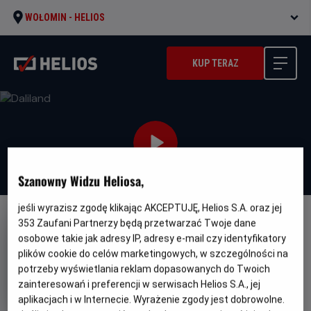
WOŁOMIN -
HELIOS
KUP TERAZ
Szanowny Widzu Heliosa,
jeśli wyrazisz zgodę klikając AKCEPTUJĘ, Helios S.A. oraz jej
353
Zaufani Partnerzy będą przetwarzać Twoje dane
NAPISY
osobowe takie jak adresy IP, adresy e-mail czy identyfikatory
Daliland
plików cookie do celów marketingowych, w szczególności na
Gatunek
Minimalny
potrzeby wyświetlania reklam dopasowanych do Twoich
Dramat / Biograficzny
Od 15 lat
Czas
Kraj
wiek
104 min
Francja, Wielka Brytania, USA
zainteresowań i preferencji w serwisach Helios S.A., jej
trwania
i
(2022)
aplikacjach i w Internecie. Wyrażenie zgody jest dobrowolne.
rok