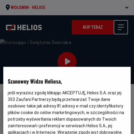
WOŁOMIN -
HELIOS
KUP TERAZ
Szanowny Widzu Heliosa,
jeśli wyrazisz zgodę klikając AKCEPTUJĘ, Helios S.A. oraz jej
DUBBING
353
Zaufani Partnerzy będą przetwarzać Twoje dane
Kurozając i Świątynia Świstaka
osobowe takie jak adresy IP, adresy e-mail czy identyfikatory
plików cookie do celów marketingowych, w szczególności na
Oryginalny
Gatune
Hopper et le secret de la marmotte
potrzeby wyświetlania reklam dopasowanych do Twoich
tytuł
Minimalny
Animowany
Od 7 lat
zainteresowań i preferencji w serwisach Helios S.A., jej
Czas
Kraj
wiek
88 min
Francja (2025)
trwania
i
6.7
aplikacjach i w Internecie. Wyrażenie zgody jest dobrowolne.