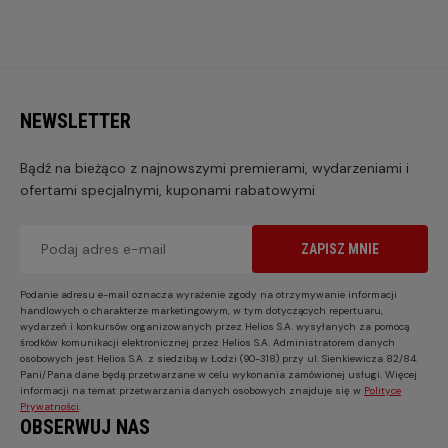
NEWSLETTER
Bądź na bieżąco z najnowszymi premierami, wydarzeniami i
ofertami specjalnymi, kuponami rabatowymi
ZAPISZ MNIE
Podanie adresu e-mail oznacza wyrażenie zgody na otrzymywanie informacji
handlowych o charakterze marketingowym, w tym dotyczących repertuaru,
wydarzeń i konkursów organizowanych przez Helios S.A. wysyłanych za pomocą
środków komunikacji elektronicznej przez Helios S.A. Administratorem danych
osobowych jest Helios S.A. z siedzibą w Łodzi (90-318) przy ul. Sienkiewicza 82/84.
Pani/Pana dane będą przetwarzane w celu wykonania zamówionej usługi. Więcej
informacji na temat przetwarzania danych osobowych znajduje się w
Polityce
Prywatności
.
OBSERWUJ NAS