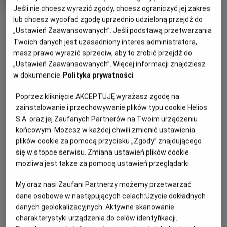
OCENA HELIOS
rok
Jeśli nie chcesz wyrazić zgody, chcesz ograniczyć jej zakres
produkcji
lub chcesz wycofać zgodę uprzednio udzieloną przejdź do
OBSERWUJ
„Ustawień Zaawansowanych”. Jeśli podstawą przetwarzania
Twoich danych jest uzasadniony interes administratora,
masz prawo wyrazić sprzeciw, aby to zrobić przejdź do
WIĘCEJ SZCZEGÓŁÓW
PREMIERA
„Ustawień Zaawansowanych”. Więcej informacji znajdziesz
15 maja 2026
w dokumencie
Polityka prywatności
REŻYSERIA
SCENARIUSZ
OPIS FILMU
Poprzez kliknięcie AKCEPTUJĘ wyrażasz zgodę na
Benjamin Mousquet
Dave Collard
zainstalowanie i przechowywanie plików typu cookie Helios
Gdy wyjątkowy pół kurczak, pół zając odkrywa, że nie jest
S.A. oraz jej Zaufanych Partnerów na Twoim urządzeniu
sam i ma siostrę, a cały gatunek kurozająców potrzebuje
końcowym. Możesz w każdej chwili zmienić ustawienia
ratunku, wyrusza w ryzykowną podróż do legendarnej
plików cookie za pomocą przycisku „Zgody” znajdującego
Świątyni Świstaka. Tylko ukryta tam moc może odmienić
się w stopce serwisu. Zmiana ustawień plików cookie
ich los. Przed nim niebezpieczna droga, przeciwnicy gotowi
możliwa jest także za pomocą ustawień przeglądarki.
na wszystko i decyzja, która będzie wymagała prawdziwej
odwagi. Na szczęście nie jest sam: towarzyszą mu wierni
My oraz nasi Zaufani Partnerzy możemy przetwarzać
przyjaciele – nieco sarkastyczny żółw i przebojowa
dane osobowe w następujących celach:
Użycie dokładnych
danych geolokalizacyjnych. Aktywne skanowanie
skunksica. To pełna przygód i humoru opowieść o rodzinie,
charakterystyki urządzenia do celów identyfikacji.
przyjaźni i sile bycia sobą