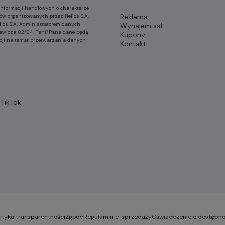
nformacji handlowych o charakterze
Reklama
ów organizowanych przez Helios S.A.
lios S.A. Administratorem danych
Wynajem sal
nkiewicza 82/84. Pani/Pana dane będą
Kupony
cji na temat przetwarzania danych
Kontakt
TikTok
lityka transparentności
Zgody
Regulamin e-sprzedaży
Oświadczenie o dostępno