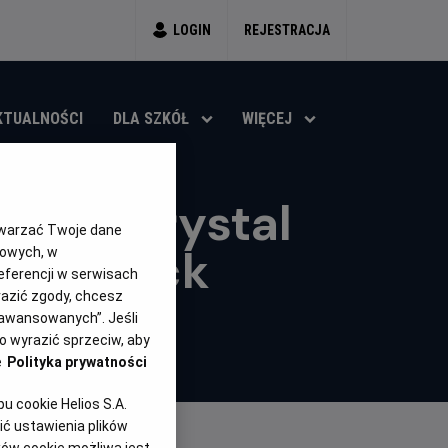
LOGIN
REJESTRACJA
KTUALNOŚCI
DLA SZKÓŁ
WIĘCEJ
UEFA: Crystal
twarzać Twoje dane
r Donieck
gowych, w
eferencji w serwisach
yrazić zgody, chcesz
aawansowanych”. Jeśli
 wyrazić sprzeciw, aby
e
Polityka prywatności
 cookie Helios S.A.
ć ustawienia plików
ków cookie możliwa jest