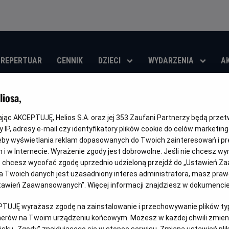
REPERTUAR
CENNIK
DZIECI
WYDARZENIA
A
iosa,
Liga Konferencji 
kając AKCEPTUJĘ, Helios S.A. oraz jej
353
Zaufani Partnerzy będą prze
Palace - Szachta
 IP, adresy e-mail czy identyfikatory plików cookie do celów marketin
eby wyświetlania reklam dopasowanych do Twoich zainteresowań i pr
jach i w Internecie. Wyrażenie zgody jest dobrowolne. Jeśli nie chcesz w
Gatunek
Czas
Kraj
Sportowy
150 min
Polska
ub chcesz wycofać zgodę uprzednio udzieloną przejdź do „Ustawień Z
trwania
i
 Twoich danych jest uzasadniony interes administratora, masz prawo
rok
OBSERWUJ
Ustawień Zaawansowanych”. Więcej informacji znajdziesz w dokumenci
produkcji
PTUJĘ wyrażasz zgodę na zainstalowanie i przechowywanie plików typu
tnerów na Twoim urządzeniu końcowym. Możesz w każdej chwili zmieni
sku „Zgody” znajdującego się w stopce serwisu. Zmiana ustawień pli