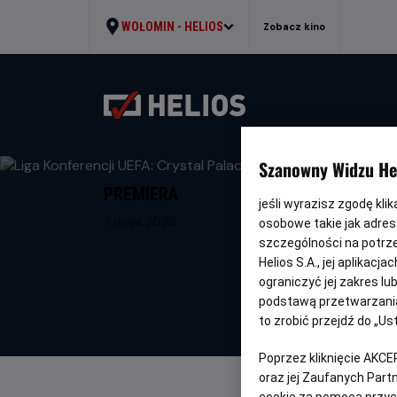
WOŁOMIN -
HELIOS
Zobacz kino
Szanowny Widzu Hel
PREMIERA
jeśli wyrazisz zgodę kli
7 maja 2026
osobowe takie jak adresy
szczególności na potrz
Helios S.A., jej aplikac
ograniczyć jej zakres l
podstawą przetwarzania
to zrobić przejdź do „
Poprzez kliknięcie AKCE
oraz jej Zaufanych Par
cookie za pomocą przyci