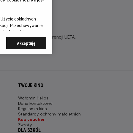
:
Użycie dokładnych
ikacji. Przechowywanie
 treści, opinie
ach rozgrywek Ligi Konferencji UEFA.
Akceptuję
TWOJE KINO
Wołomin Helios
Dane kontaktowe
Regulamin kina
Standardy ochrony małoletnich
Kup voucher
Zwroty
DLA SZKÓŁ