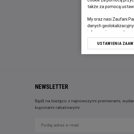
także za pomocą ustawi
My oraz nasi Zaufani P
danych geolokalizacyjny
informacji na urządzeniu
odbiorców i ulepszanie u
USTAWIENIA ZAA
Lista Zaufanych Partn
NEWSLETTER
Bądź na bieżąco z najnowszymi premierami, wydarz
kuponami rabatowymi