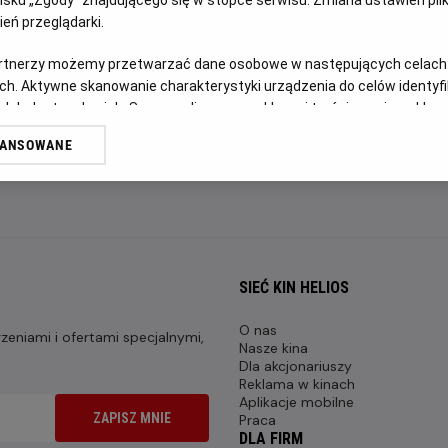
FILM POLSKI
eń przeglądarki.
artnerzy możemy przetwarzać dane osobowe w następujących celach
OPIS FILMU
ch. Aktywne skanowanie charakterystyki urządzenia do celów identyf
 lub dostęp do nich. Spersonalizowane reklamy i treści, pomiar reklam i
Transmisja meczu Crystal Palace - Szachtar Donieck w ram
sług.
WANSOWANE
erów
SIEĆ KIN HELIOS
O nas
eniami i ofertami specjalnymi,
Nasze kina
Dla akcjonariuszy
Reklama w kinach
Aplikacje mobilne
ZAPISZ MNIE
Praca
DLA FIRM