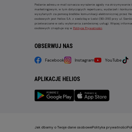
Podanie adresu e-mail oznacza wyrażenie zgody na otrzymywanie i
marketingowym, w tym dotyczących repertuaru, wydarzeń i konkurs
wysyłanych za pomocą środków komunikacji elektronicznej przez He
osobowych jest Helios S.A. z siedzibą w Łodzi (90-318) przy ul. Sie
przetwarzane w celu wykonania zamówionej usługi. Więcej informa
osobowych znajduje się w
Polityce Prywatności
.
OBSERWUJ NAS
Facebook
Instagram
YouTube
APLIKACJE HELIOS
Jak dbamy o Twoje dane osobowe
Polityka prywatności
Po