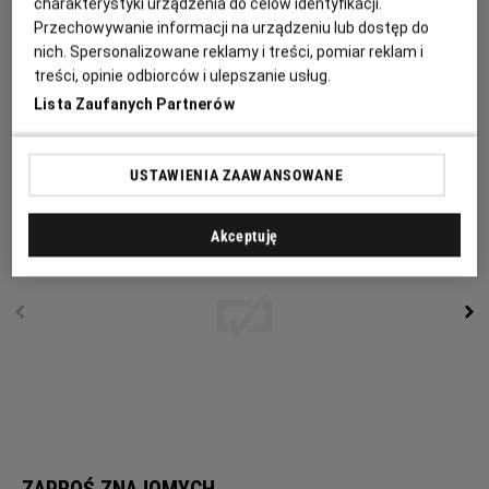
charakterystyki urządzenia do celów identyfikacji.
grupa dzieci wraz jego bratem bliźniakiem.Ukryty w głębi
Przechowywanie informacji na urządzeniu lub dostęp do
Stumilowego Lasu Puchatek wciąż pała rządzą zemsty.
nich. Spersonalizowane reklamy i treści, pomiar reklam i
Wraz z nowymi, przerażającymi kompanami chce zgładzić
treści, opinie odbiorców i ulepszanie usług.
nie tylko Krzysia, ale wszystkich pozostałych przy życiu
Lista Zaufanych Partnerów
uczestników urodzinowego przyjęcia sprzed lat. Dla niego
krew jest słodka jak miód.
USTAWIENIA ZAAWANSOWANE
Akceptuję
ZAPROŚ ZNAJOMYCH