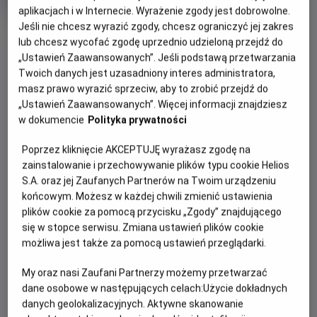
rok
aplikacjach i w Internecie. Wyrażenie zgody jest dobrowolne.
produkcji
Jeśli nie chcesz wyrazić zgody, chcesz ograniczyć jej zakres
OBSERWUJ
lub chcesz wycofać zgodę uprzednio udzieloną przejdź do
„Ustawień Zaawansowanych”. Jeśli podstawą przetwarzania
Twoich danych jest uzasadniony interes administratora,
WIĘCEJ SZCZEGÓŁÓW
PREMIERA
masz prawo wyrazić sprzeciw, aby to zrobić przejdź do
31 maja 2024
„Ustawień Zaawansowanych”. Więcej informacji znajdziesz
REŻYSERIA
SCENARIUSZ
OPIS FILMU
w dokumencie
Polityka prywatności
Rhys Frake-Waterfield
Rhys Frake-Waterfield, A.A.
Poprzez kliknięcie AKCEPTUJĘ wyrażasz zgodę na
Milne, Matt Leslie
Po spektakularnym sukcesie zakazanego w kilku krajach,
zainstalowanie i przechowywanie plików typu cookie Helios
OBSADA
niskobudżetowego horroru o Puchatku, twórcy uzbrojeni w
S.A. oraz jej Zaufanych Partnerów na Twoim urządzeniu
Scott Chambers, Ryan Oliva, Tallulah Evans
nowe możliwości powracają z pełnokrwistym slasherem.
końcowym. Możesz w każdej chwili zmienić ustawienia
Pięć miesięcy po masakrze w Stumilowym Lesie, Krzyś
plików cookie za pomocą przycisku „Zgody” znajdującego
próbuje wrócić do normalnego życia. Policja szuka
się w stopce serwisu. Zmiana ustawień plików cookie
domniemanych bestii w miejscu masowego mordu, ale
możliwa jest także za pomocą ustawień przeglądarki.
większość okolicznych mieszkańców uważa Krzysia za
prawdziwego sprawcę. Tymczasem chłopak podczas
My oraz nasi Zaufani Partnerzy możemy przetwarzać
dane osobowe w następujących celach:
Użycie dokładnych
terapii wraca do dramatycznych wydarzeń z dzieciństwa,
danych geolokalizacyjnych. Aktywne skanowanie
gdy podczas jego piątych urodzin, uprowadzona została