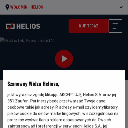
WOŁOMIN -
HELIOS
KUP TERAZ
Szanowny Widzu Heliosa,
NAPISY
jeśli wyrazisz zgodę klikając AKCEPTUJĘ, Helios S.A. oraz jej
351
Zaufani Partnerzy będą przetwarzać Twoje dane
Puchatek: Krew i miód 2
osobowe takie jak adresy IP, adresy e-mail czy identyfikatory
Oryginalny
Gatu
Winnie-the-Pooh: Blood and Honey 2
plików cookie do celów marketingowych, w szczególności na
tytuł
Minimalny
Horror
Od 15 lat
potrzeby wyświetlania reklam dopasowanych do Twoich
Czas
wiek
Kraj
94 min
Wielka Brytania (2024)
trwania
i
zainteresowań i preferencji w serwisach Helios S.A., jej