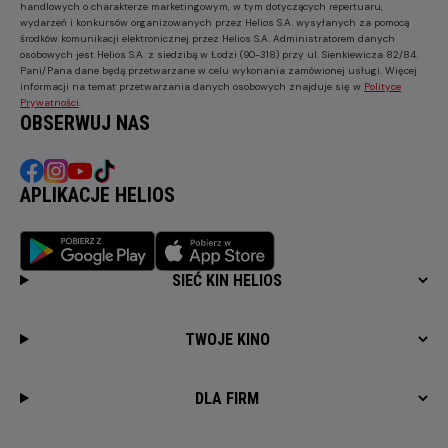
handlowych o charakterze marketingowym, w tym dotyczących repertuaru,
wydarzeń i konkursów organizowanych przez Helios S.A. wysyłanych za pomocą
środków komunikacji elektronicznej przez Helios S.A. Administratorem danych
osobowych jest Helios S.A. z siedzibą w Łodzi (90-318) przy ul. Sienkiewicza 82/84.
Pani/Pana dane będą przetwarzane w celu wykonania zamówionej usługi. Więcej
informacji na temat przetwarzania danych osobowych znajduje się w
Polityce
Prywatności
.
OBSERWUJ NAS
APLIKACJE HELIOS
SIEĆ KIN HELIOS
TWOJE KINO
DLA FIRM