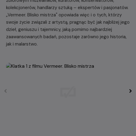
zbiorowym muzealników, kuratorów, konserwatorów,
kolekcjonerów, handlarzy sztuką – ekspertów i pasjonatów.
„Vermeer. Blisko mistrza" opowiada więc i o tych, którzy
swoje życie związali z artystą, pragnąc być jak najbliżej jego
dzieł, geniuszu i tajemnicy, jaką pomimo najbardziej
zaawansowanych badań, pozostaje zarówno jego historia,
jak i malarstwo.