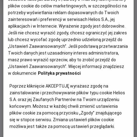
produkcji
plików cookie do celów marketingowych, w szczególności na
potrzeby wyświetlania reklam dopasowanych do Twoich
OBSERWUJ
zainteresowań i preferencji w serwisach Helios S.A., jej
aplikacjach i w Internecie. Wyrażenie zgody jest dobrowolne.
Jeśli nie chcesz wyrazić zgody, chcesz ograniczyć jej zakres
WIĘCEJ SZCZEGÓŁÓW
PREMIERA
lub chcesz wycofać zgodę uprzednio udzieloną przejdź do
12 maja 2023
„Ustawień Zaawansowanych”. Jeśli podstawą przetwarzania
REŻYSERIA
OPIS FILMU
Twoich danych jest uzasadniony interes administratora,
Suzane Raes
masz prawo wyrazić sprzeciw, aby to zrobić przejdź do
OBSADA
Bohaterem tego fascynującego dokumentu jest człowiek,
„Ustawień Zaawansowanych”. Więcej informacji znajdziesz
w dokumencie
Polityka prywatności
który potrafił stworzyć wszechświat w rogu pokoju i jak
Jonathan Janson, Anna Krekeler, Abbie Vandivere
nikt umiał uchwycić i uwiecznić ulotne, intymne chwile -
Poprzez kliknięcie AKCEPTUJĘ wyrażasz zgodę na
Johannes Vermeer, jeden z największych malarzy w historii.
zainstalowanie i przechowywanie plików typu cookie Helios
Zgodnie z obietnicą w tytule, „Blisko mistrza" zdejmuje
S.A. oraz jej Zaufanych Partnerów na Twoim urządzeniu
słynne dzieła ze ścian, wyjmuje z ram i zabiera do
końcowym. Możesz w każdej chwili zmienić ustawienia
laboratorium, by ukazać nam w zbliżeniu oszałamiające
plików cookie za pomocą przycisku „Zgody” znajdującego
detale – na przykład „Dziewczyny z perłą" - i odsłonić
się w stopce serwisu. Zmiana ustawień plików cookie
ukryte pod farbą warstwy. Twórcy pozwalają nam tez
możliwa jest także za pomocą ustawień przeglądarki.
zajrzeć za kulisy najgłośniejszej wystawy tego roku, na