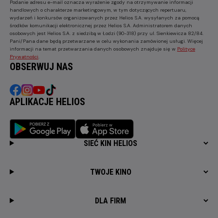
Podanie adresu e-mail oznacza wyrażenie zgody na otrzymywanie informacji
handlowych o charakterze marketingowym, w tym dotyczących repertuaru,
wydarzeń i konkursów organizowanych przez Helios S.A. wysyłanych za pomocą
środków komunikacji elektronicznej przez Helios S.A. Administratorem danych
osobowych jest Helios S.A. z siedzibą w Łodzi (90-318) przy ul. Sienkiewicza 82/84.
Pani/Pana dane będą przetwarzane w celu wykonania zamówionej usługi. Więcej
informacji na temat przetwarzania danych osobowych znajduje się w
Polityce
Prywatności
.
OBSERWUJ NAS
APLIKACJE HELIOS
SIEĆ KIN HELIOS
TWOJE KINO
DLA FIRM