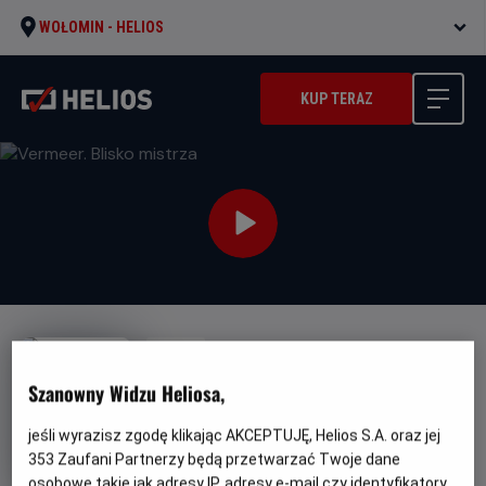
WOŁOMIN -
HELIOS
KUP TERAZ
NAPISY
Vermeer. Blisko mistrza
Szanowny Widzu Heliosa,
Gatunek
Minimalny
Dokumentalny
Od 10 lat
jeśli wyrazisz zgodę klikając AKCEPTUJĘ, Helios S.A. oraz jej
Czas
Kraj
wiek
79 min
Dania (2023)
trwania
i
353
Zaufani Partnerzy będą przetwarzać Twoje dane
rok
osobowe takie jak adresy IP, adresy e-mail czy identyfikatory