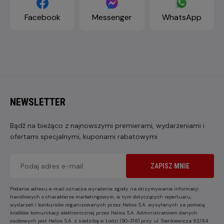
Facebook
Messenger
WhatsApp
NEWSLETTER
Bądź na bieżąco z najnowszymi premierami, wydarzeniami i
ofertami specjalnymi, kuponami rabatowymi
ZAPISZ MNIE
Podanie adresu e-mail oznacza wyrażenie zgody na otrzymywanie informacji
handlowych o charakterze marketingowym, w tym dotyczących repertuaru,
wydarzeń i konkursów organizowanych przez Helios S.A. wysyłanych za pomocą
środków komunikacji elektronicznej przez Helios S.A. Administratorem danych
osobowych jest Helios S.A. z siedzibą w Łodzi (90-318) przy ul. Sienkiewicza 82/84.