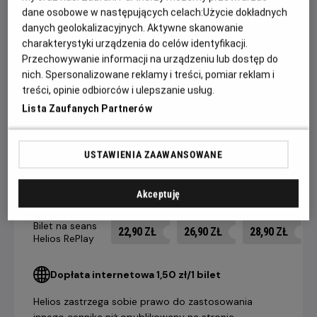
zgorzkniały Rick musi dokonać wyboru między własnym
dane osobowe w następujących celach:
Użycie dokładnych
danych geolokalizacyjnych. Aktywne skanowanie
szczęściem a dobrem tych, których życie wisi na włosku.
charakterystyki urządzenia do celów identyfikacji.
Wyróżniona trzema Oscarami®, w tym za najlepszy film,
Przechowywanie informacji na urządzeniu lub dostęp do
Casablanca to najpopularniejszy i najbardziej uwielbiany film
nich. Spersonalizowane reklamy i treści, pomiar reklam i
treści, opinie odbiorców i ulepszanie usług.
na świecie!
Lista Zaufanych Partnerów
CENNIK
USTAWIENIA ZAAWANSOWANE
Akceptuję
14 dni +
8-13 dni
4-7 dni
do seansu
do seansu
do seansu
Bilet na seans
22,90 ZŁ
26,90 ZŁ
28,90 ZŁ
Helios RePlay
Dopłata internetowa 1,50 zł/1 bilet
Helios zastrzega sobie prawo do zastosowania
innego cennika niż opublikowany na stronie