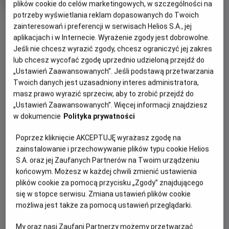
Czas
wiek
118 min
plików cookie do celów marketingowych, w szczególności na
trwania
potrzeby wyświetlania reklam dopasowanych do Twoich
OBSERWUJ
zainteresowań i preferencji w serwisach Helios S.A., jej
aplikacjach i w Internecie. Wyrażenie zgody jest dobrowolne.
Jeśli nie chcesz wyrazić zgody, chcesz ograniczyć jej zakres
WIĘCEJ SZCZEGÓŁÓW
REŻYSERIA
SCENARIUSZ
lub chcesz wycofać zgodę uprzednio udzieloną przejdź do
OPIS WYDARZENIA
„Ustawień Zaawansowanych”. Jeśli podstawą przetwarzania
Michael Curtiz
Murray Burnett, Casey
Twoich danych jest uzasadniony interes administratora,
Robinson
masz prawo wyrazić sprzeciw, aby to zrobić przejdź do
OBSADA
Casablanca: Łatwo do niej trafić, trudniej ją pokochać,
„Ustawień Zaawansowanych”. Więcej informacji znajdziesz
zwłaszcza jeśli twoje nazwisko figuruje na liście osób
Humphrey Bogart, Ingrid Bergman, Paul Henreid, Claud Rains
w dokumencie
Polityka prywatności
poszukiwanych przez nazistów.
Poprzez kliknięcie AKCEPTUJĘ wyrażasz zgodę na
Na czele tej listy znajduje się przywódca czeskiego ruchu
zainstalowanie i przechowywanie plików typu cookie Helios
oporu Victor Laszlo (Paul Henreid), którego jedyną nadzieją
S.A. oraz jej Zaufanych Partnerów na Twoim urządzeniu
jest Rick Blaine (Humphrey Bogart). Rick to cyniczny
końcowym. Możesz w każdej chwili zmienić ustawienia
Amerykanin, który nie ma zamiaru poświęcać się dla
plików cookie za pomocą przycisku „Zgody” znajdującego
nikogo... a już na pewno nie dla żony Victora, Ilsy (Ingrid
się w stopce serwisu. Zmiana ustawień plików cookie
Bergman), byłej kochanki, która niegdyś złamała mu serce.
możliwa jest także za pomocą ustawień przeglądarki.
Gdy Ilsa proponuje, że spędzi z nim noc w zamian za
umożliwienie Victorowi bezpiecznego wyjazdu z kraju,
My oraz nasi Zaufani Partnerzy możemy przetwarzać