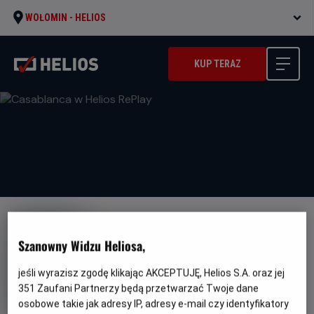
WOŁOMIN -
HELIOS
KUP TERAZ
Szanowny Widzu Heliosa,
jeśli wyrazisz zgodę klikając AKCEPTUJĘ, Helios S.A. oraz jej
Casablanca w Helios RePlay
351
Zaufani Partnerzy będą przetwarzać Twoje dane
Gatunek
Minimalny
Dramat / Film- noir
Od 13 lat
osobowe takie jak adresy IP, adresy e-mail czy identyfikatory