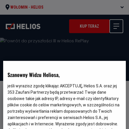
WOŁOMIN -
HELIOS
KUP TERAZ
Szanowny Widzu Heliosa,
jeśli wyrazisz zgodę klikając AKCEPTUJĘ, Helios S.A. oraz jej
353
Zaufani Partnerzy będą przetwarzać Twoje dane
osobowe takie jak adresy IP, adresy e-mail czy identyfikatory
plików cookie do celów marketingowych, w szczególności na
potrzeby wyświetlania reklam dopasowanych do Twoich
Powrót do przyszłości III w
zainteresowań i preferencji w serwisach Helios S.A., jej
Helios RePlay
aplikacjach i w Internecie. Wyrażenie zgody jest dobrowolne.