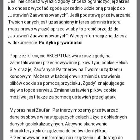
Jeśli nie chcesz wyrazić zgody, chcesz ograniczyć jej zakres
Oryginalny
Gatunek
Back to the Future Part III
Przygodowy /
lub chcesz wycofać zgodę uprzednio udzieloną przejdź do
tytuł
Minimalny
Akcja
Od 13 lat
OBSERWUJ
Czas
wiek
128 min
„Ustawień Zaawansowanych”. Jeśli podstawą przetwarzania
trwania
Twoich danych jest uzasadniony interes administratora,
masz prawo wyrazić sprzeciw, aby to zrobić przejdź do
WIĘCEJ SZCZEGÓŁÓW
„Ustawień Zaawansowanych”. Więcej informacji znajdziesz
REŻYSERIA
SCENARIUSZ
w dokumencie
Polityka prywatności
OPIS WYDARZENIA
Robert Zemeckis
Robert Zemeckis, Bob Gale
OBSADA
Poprzez kliknięcie AKCEPTUJĘ wyrażasz zgodę na
W trzeciej części serii „Powrót do przyszłości” bohater
Christopher Lloyd, Michael J. Fox, Mary Steenburgen
zainstalowanie i przechowywanie plików typu cookie Helios
Marty McFly (Michael J. Fox) musi cofnąć się w czasie do
S.A. oraz jej Zaufanych Partnerów na Twoim urządzeniu
Dzikiego Zachodu z 1885 roku, aby uratować swojego
końcowym. Możesz w każdej chwili zmienić ustawienia
przyjaciela, doktora Browna (Christopher Lloyd), który, jak
plików cookie za pomocą przycisku „Zgody” znajdującego
się dowiedział, czeka na śmiertelny pojedynek z jednym z
się w stopce serwisu. Zmiana ustawień plików cookie
okrutnych przodków złoczyńcy Biffa. Tymczasem doktor
możliwa jest także za pomocą ustawień przeglądarki.
Brown zakochał się w nowo przybyłej nauczycielce (Mary
My oraz nasi Zaufani Partnerzy możemy przetwarzać
Steenburgen).
dane osobowe w następujących celach:
Użycie dokładnych
danych geolokalizacyjnych. Aktywne skanowanie
charakterystyki urządzenia do celów identyfikacji.
Przechowywanie informacji na urządzeniu lub dostęp do