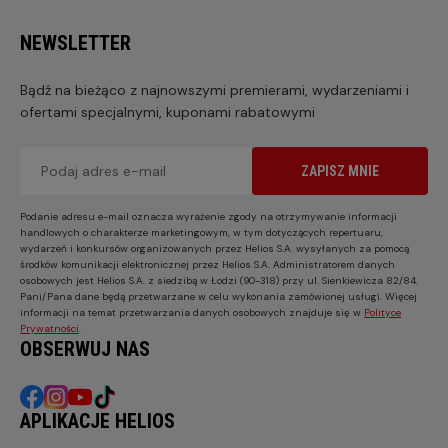
NEWSLETTER
Bądź na bieżąco z najnowszymi premierami, wydarzeniami i
ofertami specjalnymi, kuponami rabatowymi
ZAPISZ MNIE
Podanie adresu e-mail oznacza wyrażenie zgody na otrzymywanie informacji
handlowych o charakterze marketingowym, w tym dotyczących repertuaru,
wydarzeń i konkursów organizowanych przez Helios S.A. wysyłanych za pomocą
środków komunikacji elektronicznej przez Helios S.A. Administratorem danych
osobowych jest Helios S.A. z siedzibą w Łodzi (90-318) przy ul. Sienkiewicza 82/84.
Pani/Pana dane będą przetwarzane w celu wykonania zamówionej usługi. Więcej
informacji na temat przetwarzania danych osobowych znajduje się w
Polityce
Prywatności
.
OBSERWUJ NAS
APLIKACJE HELIOS