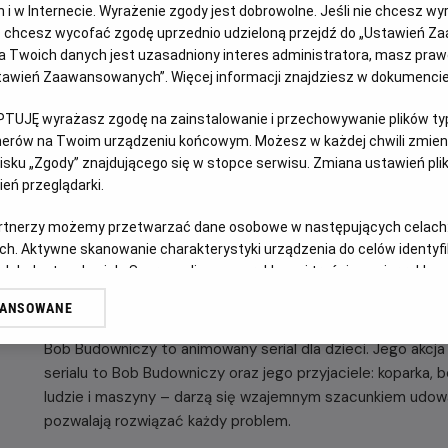
jach i w Internecie. Wyrażenie zgody jest dobrowolne. Jeśli nie chcesz w
OPIS WYDARZENIA
ub chcesz wycofać zgodę uprzednio udzieloną przejdź do „Ustawień Z
 Twoich danych jest uzasadniony interes administratora, masz prawo
Zapraszamy na kolejną porcję filmowych niespodzianek w 
Ustawień Zaawansowanych”. Więcej informacji znajdziesz w dokumenci
Budowniczy, cz. 3
, w niedzielę
19 lipca o godzinie 10:30.
PTUJĘ wyrażasz zgodę na zainstalowanie i przechowywanie plików typu
Zaprezentujemy zestaw bajek:
tnerów na Twoim urządzeniu końcowym. Możesz w każdej chwili zmieni
sku „Zgody” znajdującego się w stopce serwisu. Zmiana ustawień pli
Ważne zadanie Filipa
eń przeglądarki.
Dom na kółkach
Niespodzianka dla Marty
artnerzy możemy przetwarzać dane osobowe w następujących celach
Lodowate miasteczko
ch. Aktywne skanowanie charakterystyki urządzenia do celów identyf
Superkoparka
 lub dostęp do nich. Spersonalizowane reklamy i treści, pomiar reklam i
sług.
WANSOWANE
Czas trwania pokazów: 55 minut
erów
Bob Budowniczy to animowany serial dla dzieci. Jego akcj
serialu to Bob Budowniczy oraz jego przyjaciele: koparka, b
ludzie i maszyny – darzą się wzajemnym szacunkiem udowa
pozwalają rozwiązać każdy problem.