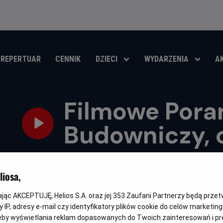
REPERTUAR
CENNIK
DZIECI
WYDARZENIA
A
Filmowe Pora
Budowniczy, c
Gatunek
Czas
Animowany
85 min
trwania
iosa,
OBSERWUJ
kając AKCEPTUJĘ, Helios S.A. oraz jej
353
Zaufani Partnerzy będą prze
 IP, adresy e-mail czy identyfikatory plików cookie do celów marketin
eby wyświetlania reklam dopasowanych do Twoich zainteresowań i pr