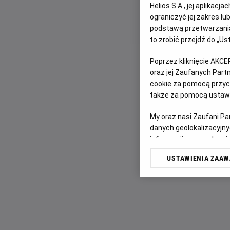
Helios S.A., jej aplikac
ograniczyć jej zakres l
podstawą przetwarzania
to zrobić przejdź do „
Poprzez kliknięcie AKCE
oraz jej Zaufanych Par
cookie za pomocą przyci
także za pomocą ustawi
My oraz nasi Zaufani P
danych geolokalizacyjny
informacji na urządzeniu
odbiorców i ulepszanie u
USTAWIENIA ZAA
Lista Zaufanych Partn