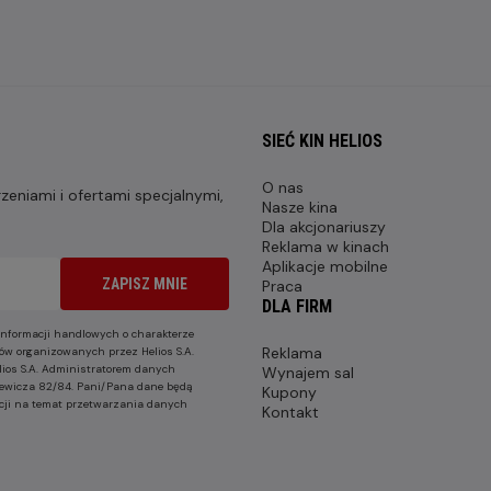
SIEĆ KIN HELIOS
O nas
eniami i ofertami specjalnymi,
Nasze kina
Dla akcjonariuszy
Reklama w kinach
Aplikacje mobilne
ZAPISZ MNIE
Praca
DLA FIRM
nformacji handlowych o charakterze
Reklama
ów organizowanych przez Helios S.A.
lios S.A. Administratorem danych
Wynajem sal
nkiewicza 82/84. Pani/Pana dane będą
Kupony
cji na temat przetwarzania danych
Kontakt