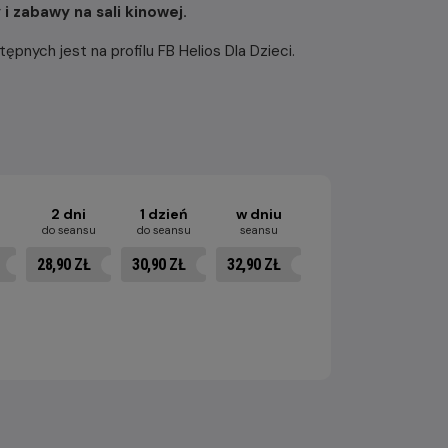
 zabawy na sali kinowej.
ępnych jest na profilu FB Helios Dla Dzieci.
2 dni
1 dzień
w dniu
u
do seansu
do seansu
seansu
28,90 ZŁ
30,90 ZŁ
32,90 ZŁ