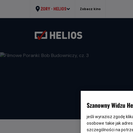
ŻORY -
HELIOS
Zobacz kino
Szanowny Widzu Hel
jeśli wyrazisz zgodę kli
osobowe takie jak adresy
szczególności na potrz