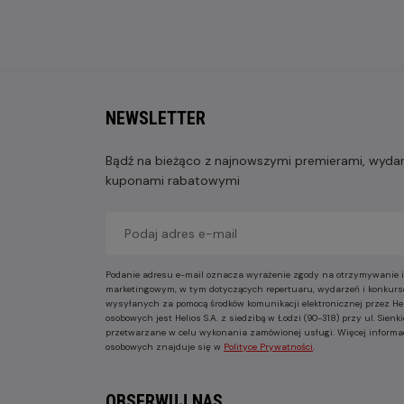
NEWSLETTER
Bądź na bieżąco z najnowszymi premierami, wydarz
kuponami rabatowymi
Podanie adresu e-mail oznacza wyrażenie zgody na otrzymywanie i
marketingowym, w tym dotyczących repertuaru, wydarzeń i konkurs
wysyłanych za pomocą środków komunikacji elektronicznej przez He
osobowych jest Helios S.A. z siedzibą w Łodzi (90-318) przy ul. Sie
przetwarzane w celu wykonania zamówionej usługi. Więcej informa
osobowych znajduje się w
Polityce Prywatności
.
OBSERWUJ NAS