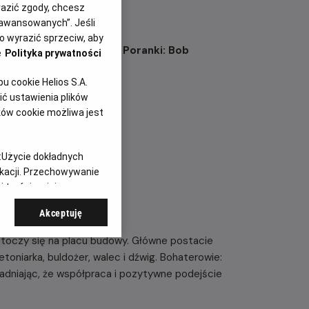
yrazić zgody, chcesz
aawansowanych”. Jeśli
 wyrazić sprzeciw, aby
nowej odsłonie -
Filmowe Poranki: Bob
e
Polityka prywatności
 cookie Helios S.A.
ć ustawienia plików
ków cookie możliwa jest
:
Użycie dokładnych
ikacji. Przechowywanie
 treści, opinie
Akceptuję
a toczy się na placu budowy. Główne postacie
etoniarka, buldożer, walec i dźwig. Bohaterowie:
dniając, że współpraca i pozytywne podejście