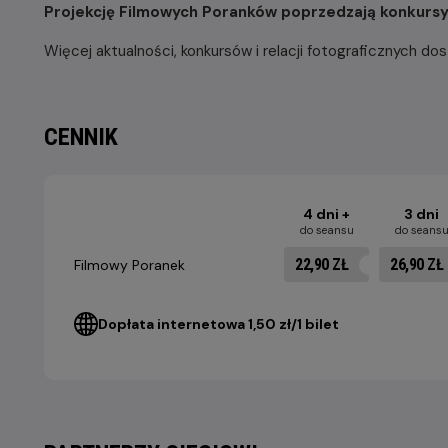
Projekcję Filmowych Poranków poprzedzają konkursy i
Więcej aktualności, konkursów i relacji fotograficznych dost
CENNIK
4 dni +
3 dni
do seansu
do seans
22,90 ZŁ
26,90 ZŁ
Filmowy Poranek
Dopłata internetowa 1,50 zł/1 bilet