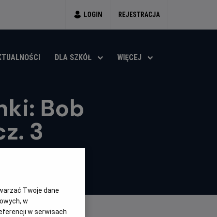
LOGIN
REJESTRACJA
KTUALNOŚCI
DLA SZKÓŁ
WIĘCEJ
nki: Bob
z. 3
twarzać Twoje dane
gowych, w
eferencji w serwisach