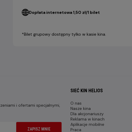
Dopłata internetowa 1,50 zł/1 bilet
*Bilet grupowy dostępny tylko w kasie kina.
SIEĆ KIN HELIOS
O nas
eniami i ofertami specjalnymi,
Nasze kina
Dla akcjonariuszy
Reklama w kinach
Aplikacje mobilne
ZAPISZ MNIE
Praca