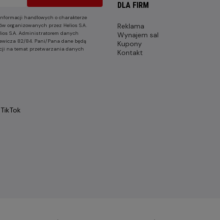
DLA FIRM
nformacji handlowych o charakterze
Reklama
ów organizowanych przez Helios S.A.
lios S.A. Administratorem danych
Wynajem sal
nkiewicza 82/84. Pani/Pana dane będą
Kupony
cji na temat przetwarzania danych
Kontakt
TikTok