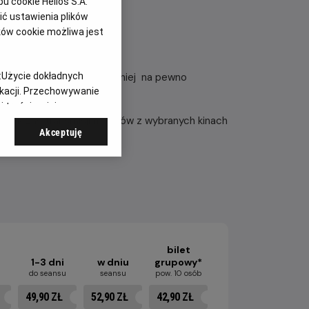
 cookie Helios S.A.
ć ustawienia plików
ków cookie możliwa jest
ancja - Hiszpania.
iata dobiega końca. Ten turniej na pewno
:
Użycie dokładnych
ikacji. Przechowywanie
ch sportowych.
 treści, opinie
 podczas transmisji meczów z wybranych kinach
Akceptuję
bilet
1-3 dni
w dniu
grupowy*
u
do seansu
seansu
pow. 10 osób
49,90 ZŁ
52,90 ZŁ
42,90 ZŁ