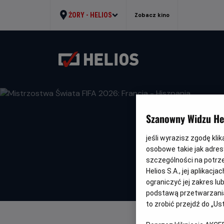
ŻORY -
HELIOS
Zobacz kino
Szanowny Widzu Hel
jeśli wyrazisz zgodę kli
osobowe takie jak adresy
szczególności na potrz
Helios S.A., jej aplikac
ograniczyć jej zakres l
podstawą przetwarzania
to zrobić przejdź do „