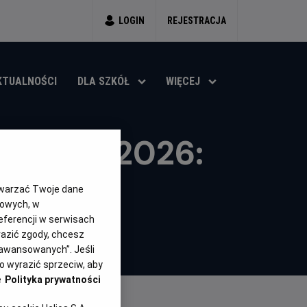
LOGIN
REJESTRACJA
KTUALNOŚCI
DLA SZKÓŁ
WIĘCEJ
ta FIFA 2026:
nia
twarzać Twoje dane
gowych, w
in
eferencji w serwisach
a
yrazić zgody, chcesz
aawansowanych”. Jeśli
 wyrazić sprzeciw, aby
e
Polityka prywatności