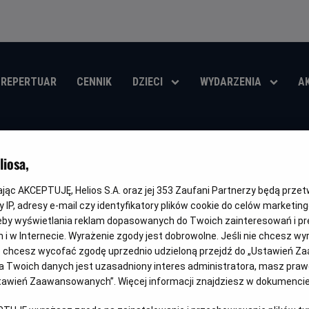
REPERTUAR
CENNIK
DZIECI
WYDARZENIA
A
Mistrzostwa Świa
iosa,
Francja - Hiszpa
kając AKCEPTUJĘ, Helios S.A. oraz jej
353
Zaufani Partnerzy będą prze
 IP, adresy e-mail czy identyfikatory plików cookie do celów marketin
Oryginalny
Gatunek
Czas
Mistrzostwa Świata FIFA 2026 - Półfinał
Sportowy
240 m
eby wyświetlania reklam dopasowanych do Twoich zainteresowań i pr
tytuł
trwani
jach i w Internecie. Wyrażenie zgody jest dobrowolne. Jeśli nie chcesz w
OBSERWUJ
ub chcesz wycofać zgodę uprzednio udzieloną przejdź do „Ustawień Z
 Twoich danych jest uzasadniony interes administratora, masz prawo
Ustawień Zaawansowanych”. Więcej informacji znajdziesz w dokumenci