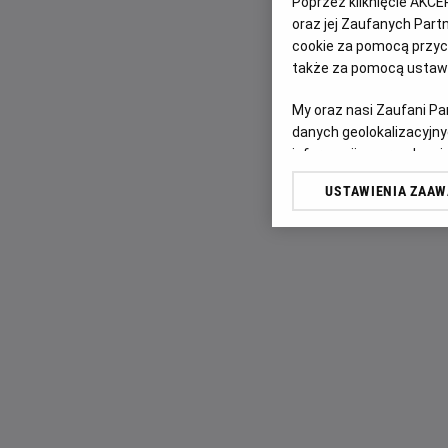
Poprzez kliknięcie AKCE
oraz jej Zaufanych Par
cookie za pomocą przyci
także za pomocą ustawi
My oraz nasi Zaufani P
danych geolokalizacyjny
informacji na urządzeniu
odbiorców i ulepszanie u
USTAWIENIA ZAA
Lista Zaufanych Partn