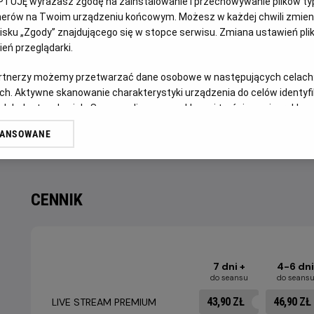
PTUJĘ wyrażasz zgodę na zainstalowanie i przechowywanie plików typu
OPIS WYDARZENIA
tnerów na Twoim urządzeniu końcowym. Możesz w każdej chwili zmieni
sku „Zgody” znajdującego się w stopce serwisu. Zmiana ustawień pli
eń przeglądarki.
Mecz półfinałowy Mistrzostw Świata w Piłce Nożnej: Fr
Rywalizacja o tytuł najlepszej piłkarskiej reprezentacji św
artnerzy możemy przetwarzać dane osobowe w następujących celach
ch. Aktywne skanowanie charakterystyki urządzenia do celów identyf
zapadnie w pamięć kibicom z wielu względów, nie tylko ty
 lub dostęp do nich. Spersonalizowane reklamy i treści, pomiar reklam i
Kto zdobędzie legendarny Puchar Świata? Przekonamy się
sług.
WANSOWANE
Helios.
erów
CENNIK
7 dni +
4-6 dni
do seansu
do seans
43,90 ZŁ
46,90 ZŁ
LIVE STREAM PREMIUM