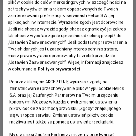
Czas
wiek
118 min
plików cookie do celów marketingowych, w szczególności na
trwania
potrzeby wyświetlania reklam dopasowanych do Twoich
OBSERWUJ
zainteresowań i preferencji w serwisach Helios S.A., jej
aplikacjach i w Internecie. Wyrażenie zgody jest dobrowolne.
Jeśli nie chcesz wyrazić zgody, chcesz ograniczyć jej zakres
WIĘCEJ SZCZEGÓŁÓW
REŻYSERIA
SCENARIUSZ
lub chcesz wycofać zgodę uprzednio udzieloną przejdź do
OPIS WYDARZENIA
„Ustawień Zaawansowanych”. Jeśli podstawą przetwarzania
Michael Curtiz
Murray Burnett, Casey
Twoich danych jest uzasadniony interes administratora,
Robinson
masz prawo wyrazić sprzeciw, aby to zrobić przejdź do
OBSADA
Casablanca: Łatwo do niej trafić, trudniej ją pokochać,
„Ustawień Zaawansowanych”. Więcej informacji znajdziesz
zwłaszcza jeśli twoje nazwisko figuruje na liście osób
Humphrey Bogart, Ingrid Bergman, Paul Henreid, Claud Rains
w dokumencie
Polityka prywatności
poszukiwanych przez nazistów.
Poprzez kliknięcie AKCEPTUJĘ wyrażasz zgodę na
Na czele tej listy znajduje się przywódca czeskiego ruchu
zainstalowanie i przechowywanie plików typu cookie Helios
oporu Victor Laszlo (Paul Henreid), którego jedyną nadzieją
S.A. oraz jej Zaufanych Partnerów na Twoim urządzeniu
jest Rick Blaine (Humphrey Bogart). Rick to cyniczny
końcowym. Możesz w każdej chwili zmienić ustawienia
Amerykanin, który nie ma zamiaru poświęcać się dla
plików cookie za pomocą przycisku „Zgody” znajdującego
nikogo... a już na pewno nie dla żony Victora, Ilsy (Ingrid
się w stopce serwisu. Zmiana ustawień plików cookie
Bergman), byłej kochanki, która niegdyś złamała mu serce.
możliwa jest także za pomocą ustawień przeglądarki.
Gdy Ilsa proponuje, że spędzi z nim noc w zamian za
umożliwienie Victorowi bezpiecznego wyjazdu z kraju,
My oraz nasi Zaufani Partnerzy możemy przetwarzać