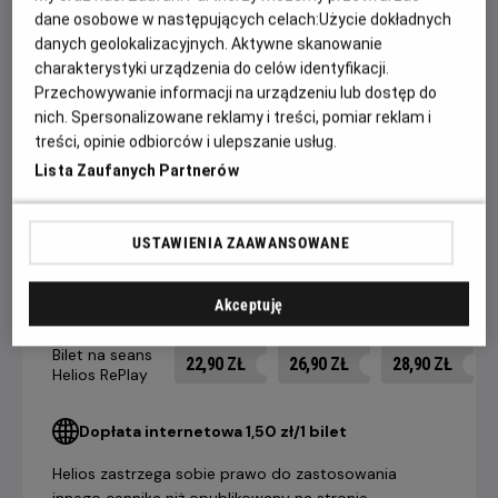
zgorzkniały Rick musi dokonać wyboru między własnym
dane osobowe w następujących celach:
Użycie dokładnych
danych geolokalizacyjnych. Aktywne skanowanie
szczęściem a dobrem tych, których życie wisi na włosku.
charakterystyki urządzenia do celów identyfikacji.
Wyróżniona trzema Oscarami®, w tym za najlepszy film,
Przechowywanie informacji na urządzeniu lub dostęp do
Casablanca to najpopularniejszy i najbardziej uwielbiany film
nich. Spersonalizowane reklamy i treści, pomiar reklam i
treści, opinie odbiorców i ulepszanie usług.
na świecie!
Lista Zaufanych Partnerów
CENNIK
USTAWIENIA ZAAWANSOWANE
Akceptuję
14 dni +
8-13 dni
4-7 dni
do seansu
do seansu
do seansu
Bilet na seans
22,90 ZŁ
26,90 ZŁ
28,90 ZŁ
Helios RePlay
Dopłata internetowa 1,50 zł/1 bilet
Helios zastrzega sobie prawo do zastosowania
innego cennika niż opublikowany na stronie