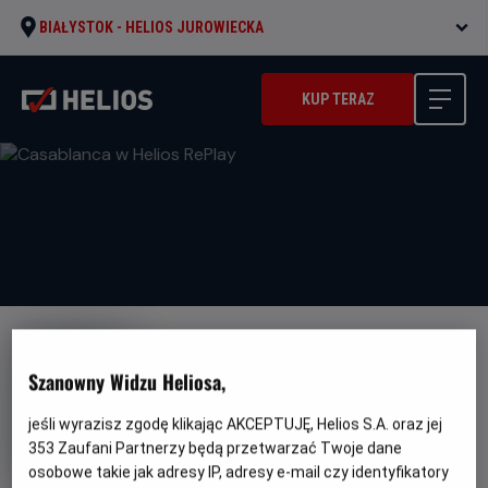
BIAŁYSTOK -
HELIOS JUROWIECKA
KUP TERAZ
Szanowny Widzu Heliosa,
jeśli wyrazisz zgodę klikając AKCEPTUJĘ, Helios S.A. oraz jej
Casablanca w Helios RePlay
353
Zaufani Partnerzy będą przetwarzać Twoje dane
Gatunek
Minimalny
Dramat / Film- noir
Od 13 lat
osobowe takie jak adresy IP, adresy e-mail czy identyfikatory