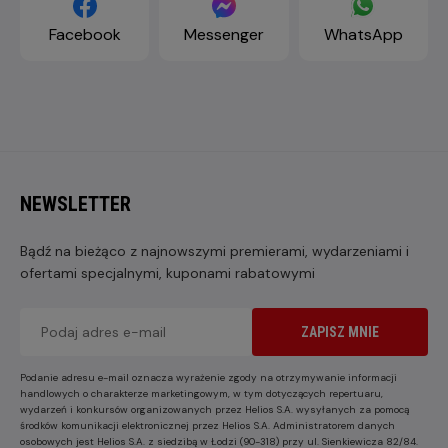
Facebook
Messenger
WhatsApp
NEWSLETTER
Bądź na bieżąco z najnowszymi premierami, wydarzeniami i
ofertami specjalnymi, kuponami rabatowymi
ZAPISZ MNIE
Podanie adresu e-mail oznacza wyrażenie zgody na otrzymywanie informacji
handlowych o charakterze marketingowym, w tym dotyczących repertuaru,
wydarzeń i konkursów organizowanych przez Helios S.A. wysyłanych za pomocą
środków komunikacji elektronicznej przez Helios S.A. Administratorem danych
osobowych jest Helios S.A. z siedzibą w Łodzi (90-318) przy ul. Sienkiewicza 82/84.