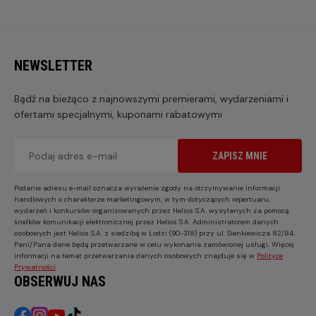
NEWSLETTER
Bądź na bieżąco z najnowszymi premierami, wydarzeniami i
ofertami specjalnymi, kuponami rabatowymi
ZAPISZ MNIE
Podanie adresu e-mail oznacza wyrażenie zgody na otrzymywanie informacji
handlowych o charakterze marketingowym, w tym dotyczących repertuaru,
wydarzeń i konkursów organizowanych przez Helios S.A. wysyłanych za pomocą
środków komunikacji elektronicznej przez Helios S.A. Administratorem danych
osobowych jest Helios S.A. z siedzibą w Łodzi (90-318) przy ul. Sienkiewicza 82/84.
Pani/Pana dane będą przetwarzane w celu wykonania zamówionej usługi. Więcej
informacji na temat przetwarzania danych osobowych znajduje się w
Polityce
Prywatności
.
OBSERWUJ NAS