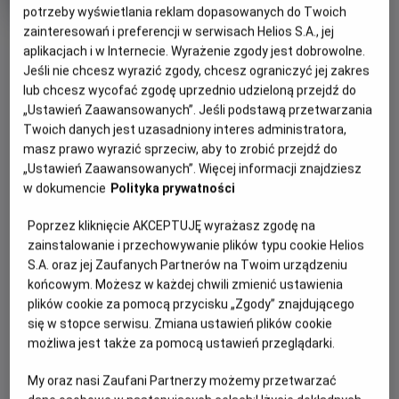
Oryginalny
Gatunek
Minimalny
Blade Runner
Science fiction
Od 13
potrzeby wyświetlania reklam dopasowanych do Twoich
tytuł
wiek
lat
zainteresowań i preferencji w serwisach Helios S.A., jej
OBSERWUJ
Czas
128 min
aplikacjach i w Internecie. Wyrażenie zgody jest dobrowolne.
trwania
Jeśli nie chcesz wyrazić zgody, chcesz ograniczyć jej zakres
lub chcesz wycofać zgodę uprzednio udzieloną przejdź do
WIĘCEJ SZCZEGÓŁÓW
REŻYSERIA
SCENARIUSZ
„Ustawień Zaawansowanych”. Jeśli podstawą przetwarzania
OPIS WYDARZENIA
Ridley Scott
David Webb Peoples,
Twoich danych jest uzasadniony interes administratora,
Hampton Fancher
masz prawo wyrazić sprzeciw, aby to zrobić przejdź do
OBSADA
Tytułowy łowca androidów (HARRISON FORD) jest
„Ustawień Zaawansowanych”. Więcej informacji znajdziesz
detektywem specjalnym, który w roku 2019 otrzymuje
w dokumencie
Polityka prywatności
Edward James Olmos, Harrison Ford, Rutger Hauer, Sean
zadanie unieszkodliwienia tak zwanych replikantów - czyli
Young
Poprzez kliknięcie AKCEPTUJĘ wyrażasz zgodę na
rodzaju robotów przygotowanych do działania na obcych
zainstalowanie i przechowywanie plików typu cookie Helios
planetach.
S.A. oraz jej Zaufanych Partnerów na Twoim urządzeniu
końcowym. Możesz w każdej chwili zmienić ustawienia
Rzecz dzieje się w scenerii ogromnej metropolii Los
plików cookie za pomocą przycisku „Zgody” znajdującego
Angeles. W wyniku błędu konstrukcyjnego roboty wywołały
się w stopce serwisu. Zmiana ustawień plików cookie
rebelię. Dochodzi do nieubłaganego polowania na ponurych
możliwa jest także za pomocą ustawień przeglądarki.
ulicach miasta. Łowcy androidów udaje się kolejno odnaleźć
replikanty. Jednakże, wbrew oczekiwaniom, okazują się one
My oraz nasi Zaufani Partnerzy możemy przetwarzać
myślącymi stworzeniami o rysach ludzkich, a jeden z nich