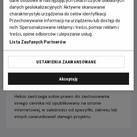
dane osobowe w następujących celach:
Użycie dokładnych
ratuje policjantowi życie.
danych geolokalizacyjnych. Aktywne skanowanie
charakterystyki urządzenia do celów identyfikacji.
Przechowywanie informacji na urządzeniu lub dostęp do
nich. Spersonalizowane reklamy i treści, pomiar reklam i
CENNIK
treści, opinie odbiorców i ulepszanie usług.
Lista Zaufanych Partnerów
14 dni +
8-13 dni
4-7 dni
do seansu
do seansu
do seansu
USTAWIENIA ZAAWANSOWANE
Bilet na seans
22,90 ZŁ
26,90 ZŁ
28,90 ZŁ
Helios RePlay
Akceptuję
Dopłata internetowa 1,50 zł/1 bilet
Helios zastrzega sobie prawo do zastosowania
innego cennika niż opublikowany na stronie
internetowej, w zależności od specyfiki, zakresu lub
innych uwarunkowań danego projektu.