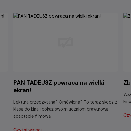
PAN TADEUSZ powraca na wielki
Zb
ekran!
Wsk
kin
Lektura przeczytana? Omówiona? To teraz skocz z
klasą do kina i pokaż swoim uczniom brawurową
Czy
adaptację filmową!
Czytaj więcej