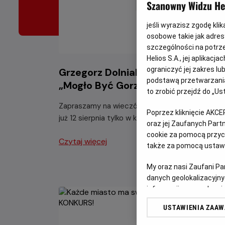
Szanowny Widzu Hel
jeśli wyrazisz zgodę kli
osobowe takie jak adresy
szczególności na potrz
Helios S.A., jej aplikac
ograniczyć jej zakres l
Grzegorz Dolniak z programem
podstawą przetwarzania
„Mogło Być Gorzej”
to zrobić przejdź do „
Zapraszamy na wieczór pełen świetnego humor
Poprzez kliknięcie AKCE
już 12 sierpnia tylko w kinach Helios.
oraz jej Zaufanych Par
cookie za pomocą przyci
Czytaj więcej
także za pomocą ustawi
My oraz nasi Zaufani P
danych geolokalizacyjny
informacji na urządzeniu
odbiorców i ulepszanie u
USTAWIENIA ZAA
Lista Zaufanych Partn