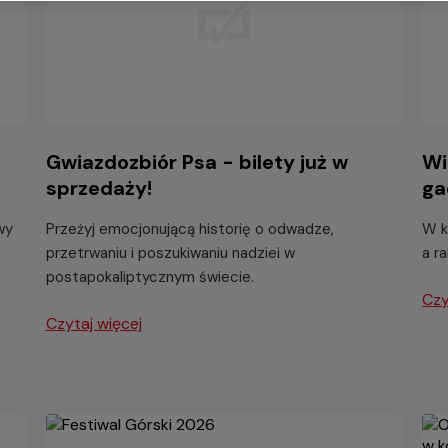
-
Gwiazdozbiór Psa - bilety już w
Wi
sprzedaży!
ga
wy
Przeżyj emocjonującą historię o odwadze,
W k
przetrwaniu i poszukiwaniu nadziei w
a r
postapokaliptycznym świecie.
Czy
Czytaj więcej