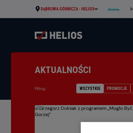
DĄBROWA GÓRNICZA -
HELIOS
Z
AKTUALNOŚCI
Filtruj
WSZYSTKIE
PROMOCJE