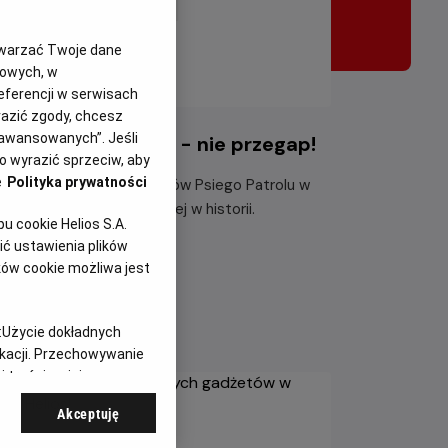
twarzać Twoje dane
gowych, w
eferencji w serwisach
yrazić zgody, chcesz
aawansowanych”. Jeśli
i Patrol i dinozaury - nie przegap!
 wyrazić sprzeciw, aby
e
Polityka prywatności
ącz do dzielnych bohaterów Psiego Patrolu w
największej misji ratunkowej w historii.
 cookie Helios S.A.
ć ustawienia plików
taj więcej
ków cookie możliwa jest
:
Użycie dokładnych
ikacji. Przechowywanie
 treści, opinie
Akceptuję