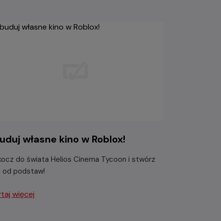
uduj własne kino w Roblox!
ocz do świata Helios Cinema Tycoon i stwórz
o od podstaw!
taj więcej