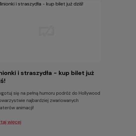
nionki i straszydła - kup bilet już
iś!
ygotuj się na pełną humoru podróż do Hollywood
owarzystwie najbardziej zwariowanych
aterów animacji!
taj więcej