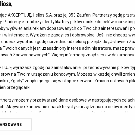
iosa,
kając AKCEPTUJĘ, Helios S.A. oraz jej
353
Zaufani Partnerzy będą prze
 IP, adresy e-mail czy identyfikatory plików cookie do celów marketin
eby wyświetlania reklam dopasowanych do Twoich zainteresowań i pr
jach i w Internecie. Wyrażenie zgody jest dobrowolne. Jeśli nie chcesz w
ub chcesz wycofać zgodę uprzednio udzieloną przejdź do „Ustawień Z
Wygraj vouchery do JuraParku!
Ps
 Twoich danych jest uzasadniony interes administratora, masz prawo
Ustawień Zaawansowanych”. Więcej informacji znajdziesz w dokumenci
Czy w Twoim domu mieszka fan Psiego Patrolu? Z
Doł
okazji premiery filmu „Psi Patrol i Dinozaury”
ich 
u
PTUJĘ wyrażasz zgodę na zainstalowanie i przechowywanie plików typu
zapraszamy do udziału w kreatywnym konkursie.
tnerów na Twoim urządzeniu końcowym. Możesz w każdej chwili zmieni
Czy
sku „Zgody” znajdującego się w stopce serwisu. Zmiana ustawień pli
Czytaj więcej
eń przeglądarki.
artnerzy możemy przetwarzać dane osobowe w następujących celach
ch. Aktywne skanowanie charakterystyki urządzenia do celów identyf
 lub dostęp do nich. Spersonalizowane reklamy i treści, pomiar reklam i
sług.
WANSOWANE
erów