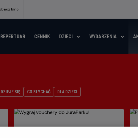
obacz kino
REPERTUAR
CENNIK
DZIECI
WYDARZENIA
A
DZIEJE SIĘ
CO SŁYCHAĆ
DLA DZIECI