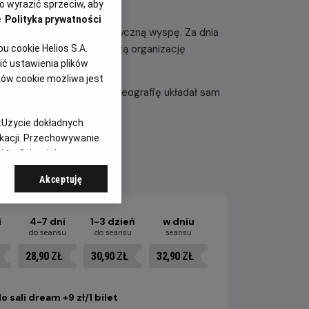
 wyrazić sprzeciw, aby
e
Polityka prywatności
zostaje wysłany na egzotyczną wyspę. Za dnia
 zaś infiltruje przestępczą organizację
 cookie Helios S.A.
ć ustawienia plików
tosny Han.
ków cookie możliwa jest
eny walki, do których choreografię układał sam
kina.
:
Użycie dokładnych
ikacji. Przechowywanie
 treści, opinie
Akceptuję
i
4-7 dni
1-3 dzień
w dniu
u
do seansu
do seansu
seansu
28,90 ZŁ
30,90 ZŁ
32,90 ZŁ
o sali dream +9 zł/1 bilet