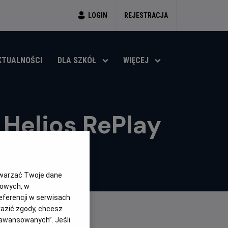
LOGIN
REJESTRACJA
KTUALNOŚCI
DLA SZKÓŁ
WIĘCEJ
Helios RePlay
twarzać Twoje dane
gowych, w
eferencji w serwisach
yrazić zgody, chcesz
aawansowanych”. Jeśli