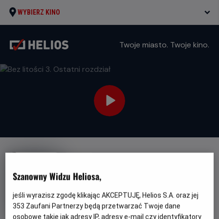
WYBIERZ KINO
Twoje miasto. Twoje kino.
NAPISY
Bez litości 3. Ostatni rozdział
Szanowny Widzu Heliosa,
Oryginalny
Gatunek
The Equalizer 3
Thriller / Akcja / Kryminał
jeśli wyrazisz zgodę klikając AKCEPTUJĘ, Helios S.A. oraz jej
tytuł
Minimalny
Od 15 lat
353
Zaufani Partnerzy będą przetwarzać Twoje dane
Czas
wiek
Kraj
110 min
USA (2023)
trwania
i
7.1
osobowe takie jak adresy IP, adresy e-mail czy identyfikatory