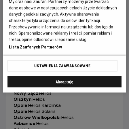
My oraz nasi Zaufani Partnerzy możemy przetwarzać
Gorzów Wielkopolski
-
Helios
Grudziądz
-
Helios
dane osobowe w następujących celach:
Użycie dokładnych
Jelenia Góra
-
Helios
danych geolokalizacyjnych. Aktywne skanowanie
Kalisz
-
Helios
charakterystyki urządzenia do celów identyfikacji.
Katowice
-
Helios
Przechowywanie informacji na urządzeniu lub dostęp do
Kędzierzyn-Koźle
-
Helios
nich. Spersonalizowane reklamy i treści, pomiar reklam i
Kielce
-
Helios
treści, opinie odbiorców i ulepszanie usług.
Konin
-
Helios
Lista Zaufanych Partnerów
Koszalin
-
Helios
Krosno
-
Helios
Legionowo
-
Helios
USTAWIENIA ZAAWANSOWANE
Legnica
-
Helios
Lubin
-
Helios
Łódź
-
Helios
Akceptuję
Łomża
-
Helios
Nowy Sącz
-
Helios
Olsztyn
-
Helios
Opole
-
Helios Karolinka
Opole
-
Helios Solaris
Ostrów Wielkopolski
-
Helios
Pabianice
-
Helios