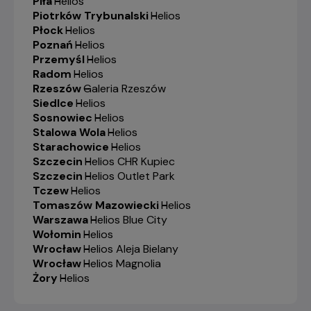
Piła
-
Helios
Piotrków Trybunalski
-
Helios
Płock
-
Helios
Poznań
-
Helios
Przemyśl
-
Helios
Radom
-
Helios
Rzeszów
-
Galeria Rzeszów
Siedlce
-
Helios
Sosnowiec
-
Helios
Stalowa Wola
-
Helios
Starachowice
-
Helios
Szczecin
-
Helios CHR Kupiec
Szczecin
-
Helios Outlet Park
Tczew
-
Helios
Tomaszów Mazowiecki
-
Helios
Warszawa
-
Helios Blue City
Wołomin
-
Helios
Wrocław
-
Helios Aleja Bielany
Wrocław
-
Helios Magnolia
Żory
-
Helios