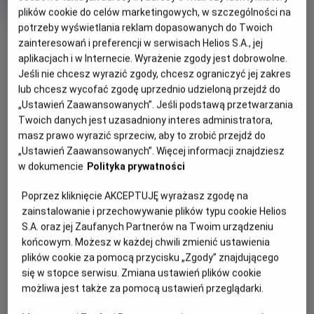
OCENA HELIOS
rok
plików cookie do celów marketingowych, w szczególności na
produkcji
potrzeby wyświetlania reklam dopasowanych do Twoich
zainteresowań i preferencji w serwisach Helios S.A., jej
WIĘCEJ SZCZEGÓŁÓW
PREMIERA
aplikacjach i w Internecie. Wyrażenie zgody jest dobrowolne.
Jeśli nie chcesz wyrazić zgody, chcesz ograniczyć jej zakres
1 września 2023
lub chcesz wycofać zgodę uprzednio udzieloną przejdź do
WYBIERZ SWOJE KINO
„Ustawień Zaawansowanych”. Jeśli podstawą przetwarzania
ABY ZOBACZYĆ GODZINY SEANSÓW
Twoich danych jest uzasadniony interes administratora,
masz prawo wyrazić sprzeciw, aby to zrobić przejdź do
„Ustawień Zaawansowanych”. Więcej informacji znajdziesz
Bełchatów
-
Helios
w dokumencie
Polityka prywatności
Białystok
-
Helios Alfa
Białystok
-
Helios Biała
Poprzez kliknięcie AKCEPTUJĘ wyrażasz zgodę na
Białystok
-
Helios Jurowiecka
zainstalowanie i przechowywanie plików typu cookie Helios
Bielsko-Biała
-
Helios
S.A. oraz jej Zaufanych Partnerów na Twoim urządzeniu
Bydgoszcz
-
Helios
końcowym. Możesz w każdej chwili zmienić ustawienia
Dąbrowa Górnicza
-
Helios
plików cookie za pomocą przycisku „Zgody” znajdującego
Gdańsk
-
Helios Forum
się w stopce serwisu. Zmiana ustawień plików cookie
Gdańsk
-
Helios Metropolia
możliwa jest także za pomocą ustawień przeglądarki.
Gdynia
-
Helios
Gniezno
-
Helios