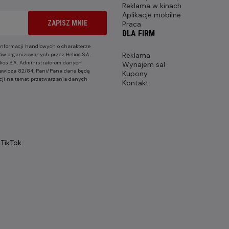
Reklama w kinach
Aplikacje mobilne
ZAPISZ MNIE
Praca
DLA FIRM
nformacji handlowych o charakterze
Reklama
ów organizowanych przez Helios S.A.
lios S.A. Administratorem danych
Wynajem sal
nkiewicza 82/84. Pani/Pana dane będą
Kupony
cji na temat przetwarzania danych
Kontakt
TikTok