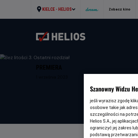
KIELCE -
HELIOS
Zobacz kino
PREMIERA
1 września 2023
Szanowny Widzu Hel
jeśli wyrazisz zgodę kli
osobowe takie jak adresy
szczególności na potrz
Helios S.A., jej aplikac
ograniczyć jej zakres l
podstawą przetwarzania