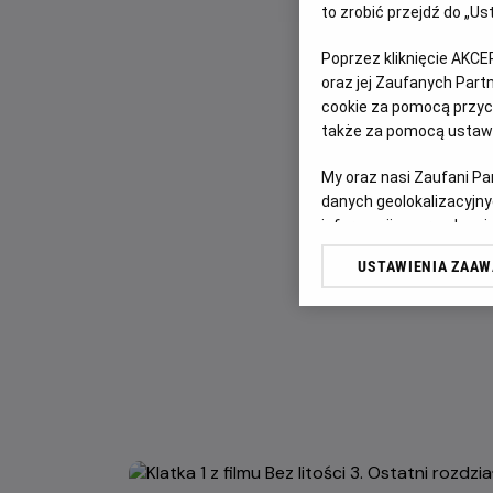
to zrobić przejdź do „
Poprzez kliknięcie AKCE
oraz jej Zaufanych Par
cookie za pomocą przyci
także za pomocą ustawi
My oraz nasi Zaufani P
danych geolokalizacyjny
informacji na urządzeniu
odbiorców i ulepszanie u
USTAWIENIA ZAA
Lista Zaufanych Partn