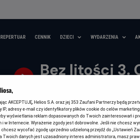
REPERTUAR
CENNIK
DZIECI
WYDARZENIA
A
Bez litości 3.
rozdział
iosa,
Oryginalny
Gatunek
Minimalny
Cza
The Equalizer 3
Thriller / Akcja / Kryminał
Od 15 lat
110
kając AKCEPTUJĘ, Helios S.A. oraz jej
353
Zaufani Partnerzy będą prze
tytuł
wiek
trw
 IP, adresy e-mail czy identyfikatory plików cookie do celów marketin
OBSERWUJ
eby wyświetlania reklam dopasowanych do Twoich zainteresowań i pr
jach i w Internecie. Wyrażenie zgody jest dobrowolne. Jeśli nie chcesz w
ub chcesz wycofać zgodę uprzednio udzieloną przejdź do „Ustawień Z
 Twoich danych jest uzasadniony interes administratora, masz prawo