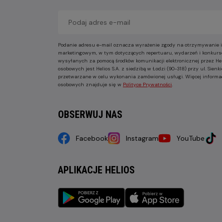
Podanie adresu e-mail oznacza wyrażenie zgody na otrzymywanie i
marketingowym, w tym dotyczących repertuaru, wydarzeń i konkurs
wysyłanych za pomocą środków komunikacji elektronicznej przez He
osobowych jest Helios S.A. z siedzibą w Łodzi (90-318) przy ul. Sie
przetwarzane w celu wykonania zamówionej usługi. Więcej informa
osobowych znajduje się w
Polityce Prywatności
.
OBSERWUJ NAS
Facebook
Instagram
YouTube
APLIKACJE HELIOS