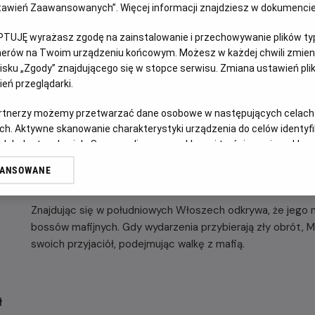
Ustawień Zaawansowanych”. Więcej informacji znajdziesz w dokumenci
NAPISY
PTUJĘ wyrażasz zgodę na zainstalowanie i przechowywanie plików typu
OPIS FILMU
tnerów na Twoim urządzeniu końcowym. Możesz w każdej chwili zmieni
sku „Zgody” znajdującego się w stopce serwisu. Zmiana ustawień pli
eń przeglądarki.
Dwukrotny zdobywca Oscara® Denzel Washington ("Dzień pró
postać Roberta McCalla - byłego żołnierza sił specjalnych
artnerzy możemy przetwarzać dane osobowe w następujących celach
nie potrafi innym odmówić pomocy.
ch. Aktywne skanowanie charakterystyki urządzenia do celów identyf
 lub dostęp do nich. Spersonalizowane reklamy i treści, pomiar reklam i
Od czasu porzucenia życia jako płatny zabójca pracujący 
sług.
próbuje pogodzić się z przerażającymi rzeczami, które robi
WANSOWANE
erów
sprawiedliwości w imieniu potrzebujących.
Znajdując się w południowych Włoszech odkrywa, że jego no
bossów mafijnych. Gdy wydarzenia przybierają zły obrót, M
swoich przyjaciół, podejmując walkę z mafią.