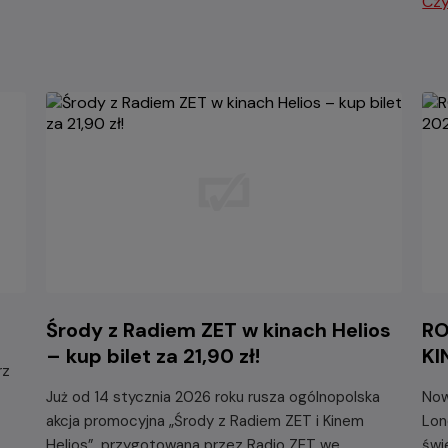
Czy
Środy z Radiem ZET w kinach Helios
RO
– kup bilet za 21,90 zł!
KI
rz
Już od 14 stycznia 2026 roku rusza ogólnopolska
Now
akcja promocyjna „Środy z Radiem ZET i Kinem
Lon
Helios”, przygotowana przez Radio ZET we
świ