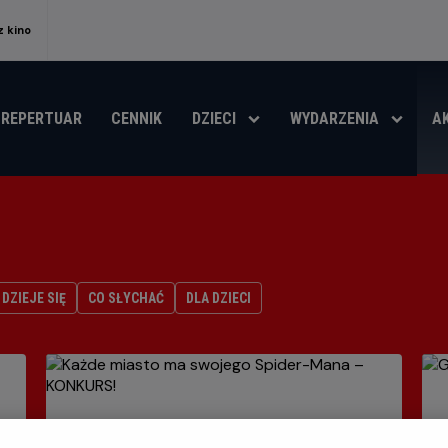
 kino
REPERTUAR
CENNIK
DZIECI
WYDARZENIA
A
DZIEJE SIĘ
CO SŁYCHAĆ
DLA DZIECI