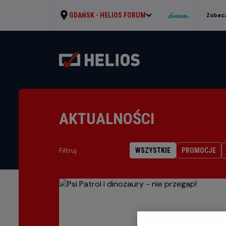
GDAŃSK -
HELIOS FORUM
Zobacz
AKTUALNOŚCI
Filtruj
WSZYSTKIE
PROMOCJE