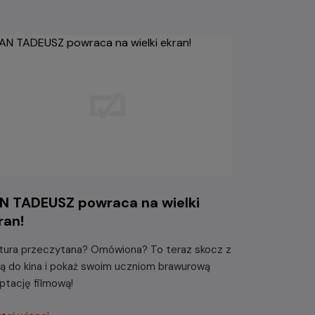
N TADEUSZ powraca na wielki
ran!
tura przeczytana? Omówiona? To teraz skocz z
są do kina i pokaż swoim uczniom brawurową
ptację filmową!