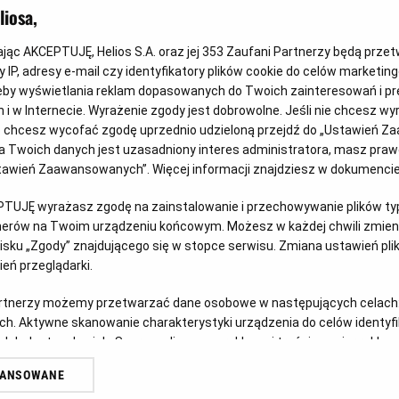
iosa,
kając AKCEPTUJĘ, Helios S.A. oraz jej
353
Zaufani Partnerzy będą prze
 IP, adresy e-mail czy identyfikatory plików cookie do celów marketin
eby wyświetlania reklam dopasowanych do Twoich zainteresowań i pr
jach i w Internecie. Wyrażenie zgody jest dobrowolne. Jeśli nie chcesz w
p!
Każde miasto ma swojego Spider-
Gw
ub chcesz wycofać zgodę uprzednio udzieloną przejdź do „Ustawień Z
Mana – KONKURS!
sp
 Twoich danych jest uzasadniony interes administratora, masz prawo
w
Ustawień Zaawansowanych”. Więcej informacji znajdziesz w dokumenci
Z okazji premiery filmu „Spider-Man: Całkiem nowy
Prz
PTUJĘ wyrażasz zgodę na zainstalowanie i przechowywanie plików typu
dzień” chcemy udowodnić, że każdy z nas może
prz
tnerów na Twoim urządzeniu końcowym. Możesz w każdej chwili zmieni
zostać Spider-Manem w swoim otoczeniu.
pos
sku „Zgody” znajdującego się w stopce serwisu. Zmiana ustawień pli
eń przeglądarki.
Czytaj więcej
Czy
artnerzy możemy przetwarzać dane osobowe w następujących celach
ch. Aktywne skanowanie charakterystyki urządzenia do celów identyf
 lub dostęp do nich. Spersonalizowane reklamy i treści, pomiar reklam i
sług.
WANSOWANE
erów