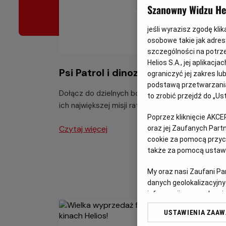
Szanowny Widzu Hel
jeśli wyrazisz zgodę kli
osobowe takie jak adresy
szczególności na potrz
Helios S.A., jej aplikac
Psi Patrol i dinozaury - nie przega
ograniczyć jej zakres l
podstawą przetwarzania
Dołącz do dzielnych bohaterów Psiego Patrolu 
to zrobić przejdź do „
ich największej misji ratunkowej w historii.
Poprzez kliknięcie AKCE
Czytaj więcej
oraz jej Zaufanych Par
cookie za pomocą przyci
także za pomocą ustawi
My oraz nasi Zaufani P
danych geolokalizacyjny
informacji na urządzeniu
odbiorców i ulepszanie u
USTAWIENIA ZAA
Lista Zaufanych Partn