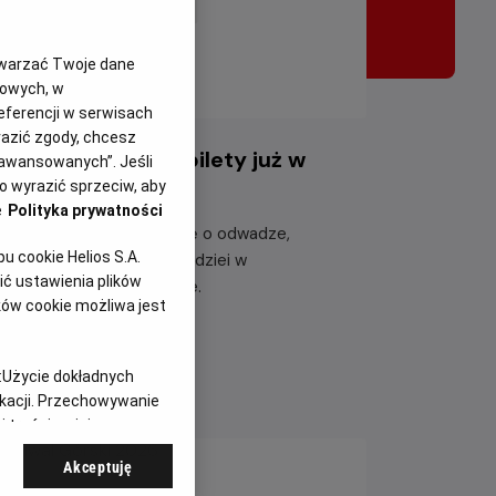
twarzać Twoje dane
gowych, w
eferencji w serwisach
yrazić zgody, chcesz
iazdozbiór Psa - bilety już w
aawansowanych”. Jeśli
rzedaży!
 wyrazić sprzeciw, aby
e
Polityka prywatności
eżyj emocjonującą historię o odwadze,
 cookie Helios S.A.
etrwaniu i poszukiwaniu nadziei w
ć ustawienia plików
tapokaliptycznym świecie.
ków cookie możliwa jest
taj więcej
:
Użycie dokładnych
ikacji. Przechowywanie
 treści, opinie
Akceptuję