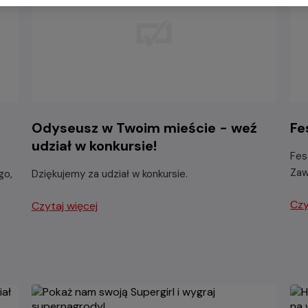
Odyseusz w Twoim mieście - weź
Fe
udział w konkursie!
Fes
Zaw
go,
Dziękujemy za udział w konkursie.
Czy
Czytaj więcej