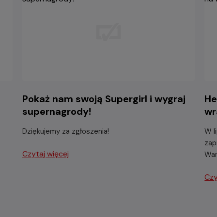
-
Pokaż nam swoją Supergirl i wygraj
He
supernagrody!
wr
Dziękujemy za zgłoszenia!
W l
zap
Czytaj więcej
War
Czy