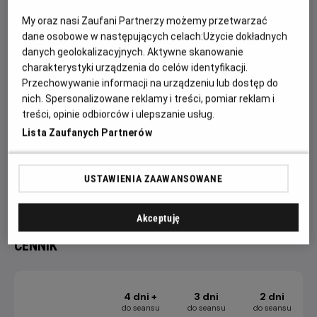
Bob Budowniczy to animowany serial dla dzieci. Jego akcja
toczy się na placu budowy. Główne postacie serialu to Bob
My oraz nasi Zaufani Partnerzy możemy przetwarzać
Budowniczy oraz jego przyjaciele: koparka, betoniarka,
dane osobowe w następujących celach:
Użycie dokładnych
buldożer, walec i dźwig. Bohaterowie: ludzie i maszyny –
danych geolokalizacyjnych. Aktywne skanowanie
charakterystyki urządzenia do celów identyfikacji.
darzą się wzajemnym szacunkiem udowadniając, że
Przechowywanie informacji na urządzeniu lub dostęp do
współpraca i pozytywne podejście pozwalają rozwiązać
nich. Spersonalizowane reklamy i treści, pomiar reklam i
każdy problem.
treści, opinie odbiorców i ulepszanie usług.
Projekcję Filmowych Poranków poprzedzają konkursy
Lista Zaufanych Partnerów
i zabawy na sali kinowej.
Więcej aktualności, konkursów i relacji fotograficznych
USTAWIENIA ZAAWANSOWANE
dostępnych jest na profilu FB Helios Dla Dzieci.
Akceptuję
CENNIK
4 dni +
3 dni
2 dni
do seansu
do seansu
do seansu