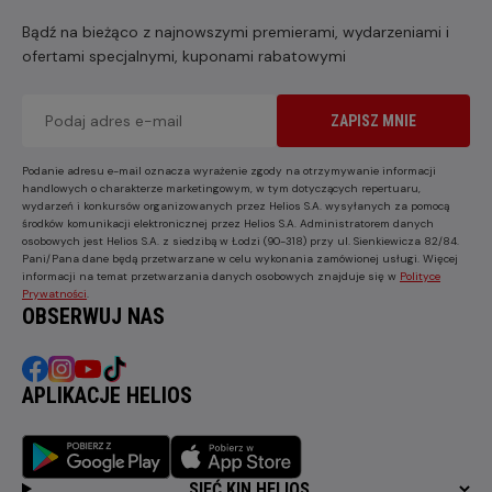
Bądź na bieżąco z najnowszymi premierami, wydarzeniami i
ofertami specjalnymi, kuponami rabatowymi
ZAPISZ MNIE
Podanie adresu e-mail oznacza wyrażenie zgody na otrzymywanie informacji
handlowych o charakterze marketingowym, w tym dotyczących repertuaru,
wydarzeń i konkursów organizowanych przez Helios S.A. wysyłanych za pomocą
środków komunikacji elektronicznej przez Helios S.A. Administratorem danych
osobowych jest Helios S.A. z siedzibą w Łodzi (90-318) przy ul. Sienkiewicza 82/84.
Pani/Pana dane będą przetwarzane w celu wykonania zamówionej usługi. Więcej
informacji na temat przetwarzania danych osobowych znajduje się w
Polityce
Prywatności
.
OBSERWUJ NAS
APLIKACJE HELIOS
SIEĆ KIN HELIOS