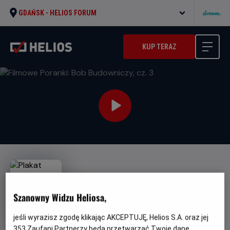
GDAŃSK -
HELIOS FORUM
KUP TERAZ
Szanowny Widzu Heliosa,
Filmowe Poranki: Bob
jeśli wyrazisz zgodę klikając AKCEPTUJĘ, Helios S.A. oraz jej
Budowniczy, cz. 3
353
Zaufani Partnerzy będą przetwarzać Twoje dane