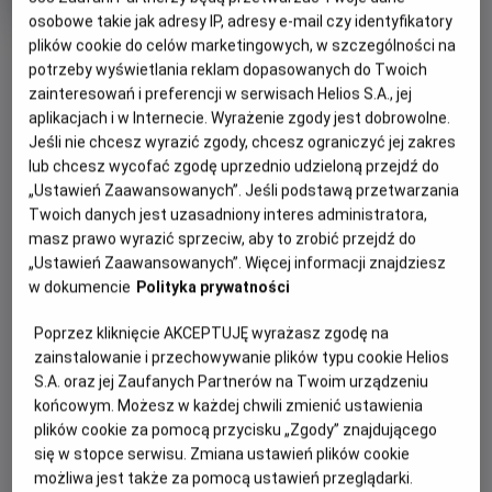
Gatunek
Animowany
osobowe takie jak adresy IP, adresy e-mail czy identyfikatory
Czas
85 min
OBSERWUJ
plików cookie do celów marketingowych, w szczególności na
trwania
potrzeby wyświetlania reklam dopasowanych do Twoich
zainteresowań i preferencji w serwisach Helios S.A., jej
OPIS WYDARZENIA
aplikacjach i w Internecie. Wyrażenie zgody jest dobrowolne.
Jeśli nie chcesz wyrazić zgody, chcesz ograniczyć jej zakres
Zapraszamy na kolejną porcję filmowych niespodzianek w
lub chcesz wycofać zgodę uprzednio udzieloną przejdź do
nowej odsłonie -
Filmowe Poranki: Bob Budowniczy, cz.
„Ustawień Zaawansowanych”. Jeśli podstawą przetwarzania
Twoich danych jest uzasadniony interes administratora,
3
, w niedzielę
19 lipca o godzinie 10:30.
masz prawo wyrazić sprzeciw, aby to zrobić przejdź do
Zaprezentujemy zestaw bajek:
„Ustawień Zaawansowanych”. Więcej informacji znajdziesz
w dokumencie
Polityka prywatności
Ważne zadanie Filipa
Dom na kółkach
Poprzez kliknięcie AKCEPTUJĘ wyrażasz zgodę na
Niespodzianka dla Marty
zainstalowanie i przechowywanie plików typu cookie Helios
Lodowate miasteczko
S.A. oraz jej Zaufanych Partnerów na Twoim urządzeniu
końcowym. Możesz w każdej chwili zmienić ustawienia
Superkoparka
plików cookie za pomocą przycisku „Zgody” znajdującego
Czas trwania pokazów: 55 minut
się w stopce serwisu. Zmiana ustawień plików cookie
możliwa jest także za pomocą ustawień przeglądarki.