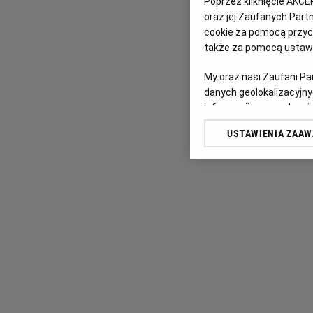
Poprzez kliknięcie AKCE
oraz jej Zaufanych Par
cookie za pomocą przyci
także za pomocą ustawi
My oraz nasi Zaufani P
danych geolokalizacyjny
informacji na urządzeniu
odbiorców i ulepszanie u
USTAWIENIA ZAA
Lista Zaufanych Partn