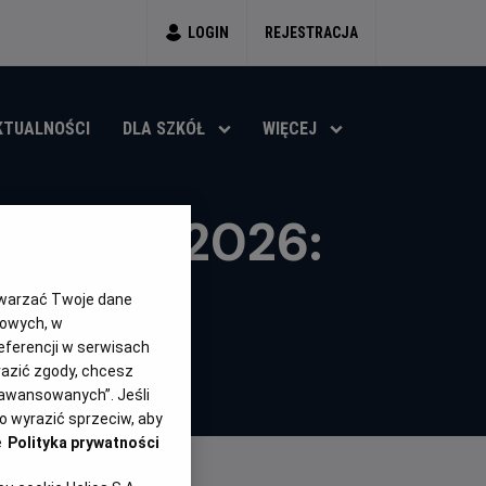
LOGIN
REJESTRACJA
KTUALNOŚCI
DLA SZKÓŁ
WIĘCEJ
ta FIFA 2026:
na
twarzać Twoje dane
gowych, w
in
eferencji w serwisach
a
yrazić zgody, chcesz
aawansowanych”. Jeśli
 wyrazić sprzeciw, aby
e
Polityka prywatności