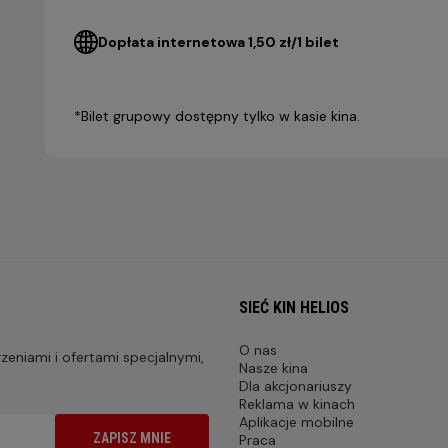
Dopłata internetowa 1,50 zł/1 bilet
*Bilet grupowy dostępny tylko w kasie kina.
SIEĆ KIN HELIOS
O nas
eniami i ofertami specjalnymi,
Nasze kina
Dla akcjonariuszy
Reklama w kinach
Aplikacje mobilne
ZAPISZ MNIE
Praca