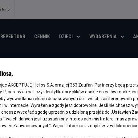
 kino
REPERTUAR
CENNIK
DZIECI
WYDARZENIA
A
Mistrzostwa Świa
iosa,
Anglia - Argenty
kając AKCEPTUJĘ, Helios S.A. oraz jej
353
Zaufani Partnerzy będą prze
 IP, adresy e-mail czy identyfikatory plików cookie do celów marketin
Oryginalny
Gatunek
Czas
Mistrzostwa Świata FIFA 2026 - Półfinał
Sportowy
240 m
eby wyświetlania reklam dopasowanych do Twoich zainteresowań i pr
tytuł
trwani
jach i w Internecie. Wyrażenie zgody jest dobrowolne. Jeśli nie chcesz w
OBSERWUJ
ub chcesz wycofać zgodę uprzednio udzieloną przejdź do „Ustawień Z
 Twoich danych jest uzasadniony interes administratora, masz prawo
Ustawień Zaawansowanych”. Więcej informacji znajdziesz w dokumenci