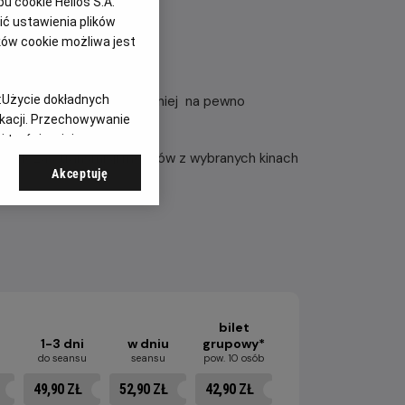
 cookie Helios S.A.
ć ustawienia plików
ków cookie możliwa jest
nglia - Argentyna.
iata dobiega końca. Ten turniej na pewno
:
Użycie dokładnych
ikacji. Przechowywanie
ch sportowych.
 treści, opinie
 podczas transmisji meczów z wybranych kinach
Akceptuję
bilet
1-3 dni
w dniu
grupowy*
u
do seansu
seansu
pow. 10 osób
49,90 ZŁ
52,90 ZŁ
42,90 ZŁ