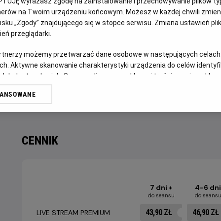
PTUJĘ wyrażasz zgodę na zainstalowanie i przechowywanie plików typu
OPIS WYDARZENIA
tnerów na Twoim urządzeniu końcowym. Możesz w każdej chwili zmieni
sku „Zgody” znajdującego się w stopce serwisu. Zmiana ustawień pli
eń przeglądarki.
Mecz półfinałowy Mistrzostw Świata w Piłce Nożnej: A
Rywalizacja o tytuł najlepszej piłkarskiej reprezentacji św
artnerzy możemy przetwarzać dane osobowe w następujących celach
ch. Aktywne skanowanie charakterystyki urządzenia do celów identyf
zapadnie w pamięć kibicom z wielu względów, nie tylko ty
 lub dostęp do nich. Spersonalizowane reklamy i treści, pomiar reklam i
Kto zdobędzie legendarny Puchar Świata? Przekonamy się
sług.
WANSOWANE
Helios.
erów
CENNIK
7 dni +
4-6 dni
do seansu
do seans
43,90 ZŁ
46,90 ZŁ
LIVE STREAM PREMIUM