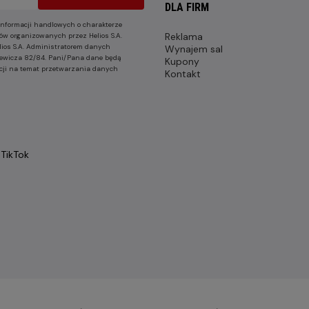
DLA FIRM
nformacji handlowych o charakterze
Reklama
ów organizowanych przez Helios S.A.
lios S.A. Administratorem danych
Wynajem sal
nkiewicza 82/84. Pani/Pana dane będą
Kupony
cji na temat przetwarzania danych
Kontakt
TikTok