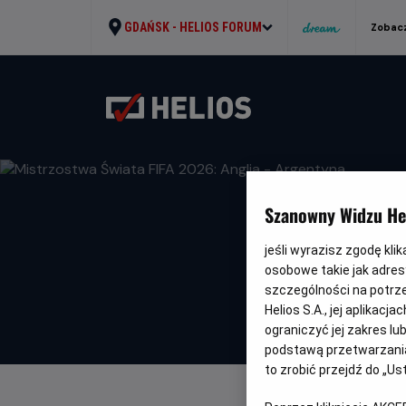
GDAŃSK -
HELIOS FORUM
Zobacz
Szanowny Widzu Hel
jeśli wyrazisz zgodę kli
osobowe takie jak adresy
szczególności na potrz
Helios S.A., jej aplikac
ograniczyć jej zakres l
podstawą przetwarzania
to zrobić przejdź do „