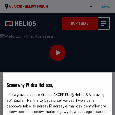
GDAŃSK -
HELIOS FORUM
KUP TERAZ
Szanowny Widzu Heliosa,
jeśli wyrazisz zgodę klikając AKCEPTUJĘ, Helios S.A. oraz jej
351
Zaufani Partnerzy będą przetwarzać Twoje dane
Wielki Łuk - Kino Konesera
osobowe takie jak adresy IP, adresy e-mail czy identyfikatory
Oryginalny
Gatunek
L'inconnu de la Grande Arche
plików cookie do celów marketingowych, w szczególności na