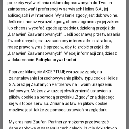
tytuł
Minimalny
Komediodramat
Od 15 lat
potrzeby wyświetlania reklam dopasowanych do Twoich
Czas
wiek
114 min
zainteresowań i preferencji w serwisach Helios S.A., jej
trwania
OBSERWUJ
aplikacjach i w Internecie. Wyrażenie zgody jest dobrowolne.
Jeśli nie chcesz wyrazić zgody, chcesz ograniczyć jej zakres
lub chcesz wycofać zgodę uprzednio udzieloną przejdź do
WIĘCEJ SZCZEGÓŁÓW
REŻYSERIA
SCENARIUSZ
„Ustawień Zaawansowanych”. Jeśli podstawą przetwarzania
OPIS WYDARZENIA
Twoich danych jest uzasadniony interes administratora,
Stéphane Demoustier
Stéphane Demoustier
masz prawo wyrazić sprzeciw, aby to zrobić przejdź do
OBSADA
„Ustawień Zaawansowanych”. Więcej informacji znajdziesz
Poruszająca i pełna humoru prawdziwa historia z
Sidse Babett Knudsen, Claes Bang, Xavier Dolan, Swann
w dokumencie
Polityka prywatności
gwiazdorską obsadą.
Arlaud, Michel Fau
Poprzez kliknięcie AKCEPTUJĘ wyrażasz zgodę na
Rok 1982, anonimowy wykładowca i pasjonat wędkarstwa w
zainstalowanie i przechowywanie plików typu cookie Helios
średnim wieku, Johann Otto von Spreckelsen – sensacyjnie
S.A. oraz jej Zaufanych Partnerów na Twoim urządzeniu
wygrywa najważniejszy konkurs architektoniczny na
końcowym. Możesz w każdej chwili zmienić ustawienia
świecie. Teraz na oczach całego świata będzie wykuwał
plików cookie za pomocą przycisku „Zgody” znajdującego
swoje magnum opus – „nowy Łuk Triumfalny”, symbol
się w stopce serwisu. Zmiana ustawień plików cookie
postępu, braterstwa i rodzącej się ery pokoju. Na jego
możliwa jest także za pomocą ustawień przeglądarki.
drodze stanie jednak nie tylko własna bezkompromisowość
i perfekcjonizm, ale także polityczne naciski i
My oraz nasi Zaufani Partnerzy możemy przetwarzać
biurokratyczna machina.
dane osobowe w następujących celach:
Użycie dokładnych