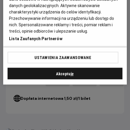
danych geolokalizacyjnych. Aktywne skanowanie
W obsadzie m.in. jedyny w swoim rodzaju Xavier Dolan,
charakterystyki urządzenia do celów identyfikacji.
magnetyczny Swann Arlaud (adwokat z „Anatomii upadku”)
Przechowywanie informacji na urządzeniu lub dostęp do
i wybuchowy Claes Bang („The Square”).
nich. Spersonalizowane reklamy i treści, pomiar reklam i
treści, opinie odbiorców i ulepszanie usług.
Lista Zaufanych Partnerów
CENNIK
USTAWIENIA ZAAWANSOWANE
4 DNI+
3 DNI
2 DNI
do seansu
do seansu
do seansu
Akceptuję
22,90 ZŁ
26,90 ZŁ
28,90 ZŁ
Bilet Konesera
Dopłata internetowa 1,50 zł/1 bilet