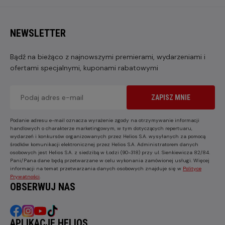
NEWSLETTER
Bądź na bieżąco z najnowszymi premierami, wydarzeniami i
ofertami specjalnymi, kuponami rabatowymi
ZAPISZ MNIE
Podanie adresu e-mail oznacza wyrażenie zgody na otrzymywanie informacji
handlowych o charakterze marketingowym, w tym dotyczących repertuaru,
wydarzeń i konkursów organizowanych przez Helios S.A. wysyłanych za pomocą
środków komunikacji elektronicznej przez Helios S.A. Administratorem danych
osobowych jest Helios S.A. z siedzibą w Łodzi (90-318) przy ul. Sienkiewicza 82/84.
Pani/Pana dane będą przetwarzane w celu wykonania zamówionej usługi. Więcej
informacji na temat przetwarzania danych osobowych znajduje się w
Polityce
Prywatności
.
OBSERWUJ NAS
APLIKACJE HELIOS