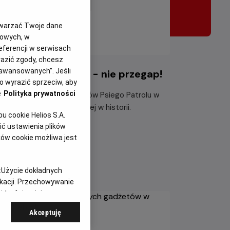
twarzać Twoje dane
gowych, w
eferencji w serwisach
yrazić zgody, chcesz
aawansowanych”. Jeśli
i Patrol i dinozaury - nie przegap!
 wyrazić sprzeciw, aby
e
Polityka prywatności
ącz do dzielnych bohaterów Psiego Patrolu w
największej misji ratunkowej w historii.
 cookie Helios S.A.
ć ustawienia plików
taj więcej
ków cookie możliwa jest
:
Użycie dokładnych
ikacji. Przechowywanie
 treści, opinie
Akceptuję