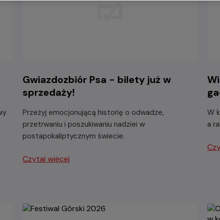
-
Gwiazdozbiór Psa - bilety już w
Wi
sprzedaży!
ga
wy
Przeżyj emocjonującą historię o odwadze,
W k
przetrwaniu i poszukiwaniu nadziei w
a r
postapokaliptycznym świecie.
Czy
Czytaj więcej