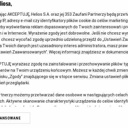
iosa,
kając AKCEPTUJĘ, Helios S.A. oraz jej
353
Zaufani Partnerzy będą prze
 IP, adresy e-mail czy identyfikatory plików cookie do celów marketin
eby wyświetlania reklam dopasowanych do Twoich zainteresowań i pr
jach i w Internecie. Wyrażenie zgody jest dobrowolne. Jeśli nie chcesz w
ub chcesz wycofać zgodę uprzednio udzieloną przejdź do „Ustawień Z
Wygraj vouchery do JuraParku!
Ps
 Twoich danych jest uzasadniony interes administratora, masz prawo
Ustawień Zaawansowanych”. Więcej informacji znajdziesz w dokumenci
Czy w Twoim domu mieszka fan Psiego Patrolu? Z
Doł
okazji premiery filmu „Psi Patrol i Dinozaury”
ich 
u
PTUJĘ wyrażasz zgodę na zainstalowanie i przechowywanie plików typu
zapraszamy do udziału w kreatywnym konkursie.
tnerów na Twoim urządzeniu końcowym. Możesz w każdej chwili zmieni
Czy
sku „Zgody” znajdującego się w stopce serwisu. Zmiana ustawień pli
Czytaj więcej
eń przeglądarki.
artnerzy możemy przetwarzać dane osobowe w następujących celach
ch. Aktywne skanowanie charakterystyki urządzenia do celów identyf
 lub dostęp do nich. Spersonalizowane reklamy i treści, pomiar reklam i
sług.
WANSOWANE
erów