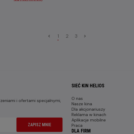
1
2
3
SIEĆ KIN HELIOS
O nas
eniami i ofertami specjalnymi,
Nasze kina
Dla akcjonariuszy
Reklama w kinach
Aplikacje mobilne
ZAPISZ MNIE
Praca
DLA FIRM