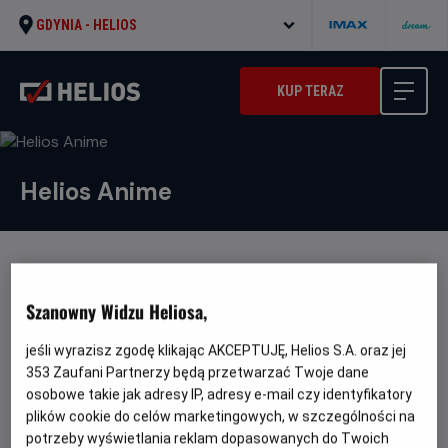
GDYNIA -
HELIOS
KUP TERAZ
Helios Anime
HELIOS ANIME
to inicjatywa sieci kin Helios, która skupia
Szanowny Widzu Heliosa,
się na prezentacji najnowszych anime, legendarnych
tytułów tego gatunku oraz innych produkcji z Dalekiego
jeśli wyrazisz zgodę klikając AKCEPTUJĘ, Helios S.A. oraz jej
Wschodu.
353
Zaufani Partnerzy będą przetwarzać Twoje dane
osobowe takie jak adresy IP, adresy e-mail czy identyfikatory
Chcemy stworzyć społeczność entuzjastów anime, którzy
plików cookie do celów marketingowych, w szczególności na
mogą wspólnie oglądać filmy i dzielić się przemyśleniami
potrzeby wyświetlania reklam dopasowanych do Twoich