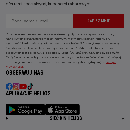
ofertami specjalnymi, kuponami rabatowymi
ZAPISZ MNIE
Podanie adresu e-mail oznacza wyrażenie zgody na otrzymywanie informacji
handlowych o charakterze marketingowym, w tym dotyczących repertuaru,
wydarzeń i konkursów organizowanych przez Helios S.A. wysyłanych za pomocą
środków komunikacji elektronicznej przez Helios S.A. Administratorem danych
osobowych jest Helios S.A. z siedzibą w Łodzi (90-318) przy ul. Sienkiewicza 82/84.
Pani/Pana dane będą przetwarzane w celu wykonania zamówionej usługi. Więcej
informacji na temat przetwarzania danych osobowych znajduje się w
Polityce
Prywatności
.
OBSERWUJ NAS
APLIKACJE HELIOS
SIEĆ KIN HELIOS