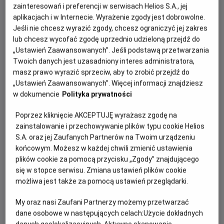
na temat prezentowanych filmów w gronie osób o
zainteresowań i preferencji w serwisach Helios S.A., jej
podobnych zainteresowaniach.
aplikacjach i w Internecie. Wyrażenie zgody jest dobrowolne.
Jeśli nie chcesz wyrazić zgody, chcesz ograniczyć jej zakres
Odkrywaj i ciesz się światem anime w ramach projektu
lub chcesz wycofać zgodę uprzednio udzieloną przejdź do
HELIOS ANIME.
„Ustawień Zaawansowanych”. Jeśli podstawą przetwarzania
Twoich danych jest uzasadniony interes administratora,
masz prawo wyrazić sprzeciw, aby to zrobić przejdź do
NAJBLIŻSZE WYDARZENIE
„Ustawień Zaawansowanych”. Więcej informacji znajdziesz
w dokumencie
Polityka prywatności
Bądź na bieżąco! Zaglądaj na naszą stronę i czekaj na
Poprzez kliknięcie AKCEPTUJĘ wyrażasz zgodę na
informację o kolejnym seansie w ramach naszego cyklu.
zainstalowanie i przechowywanie plików typu cookie Helios
Zapraszamy!
S.A. oraz jej Zaufanych Partnerów na Twoim urządzeniu
końcowym. Możesz w każdej chwili zmienić ustawienia
plików cookie za pomocą przycisku „Zgody” znajdującego
CENNIK
się w stopce serwisu. Zmiana ustawień plików cookie
możliwa jest także za pomocą ustawień przeglądarki.
14 dni +
8-13 dni
4-7 dni
My oraz nasi Zaufani Partnerzy możemy przetwarzać
do seansu
do seansu
do seansu
dane osobowe w następujących celach:
Użycie dokładnych