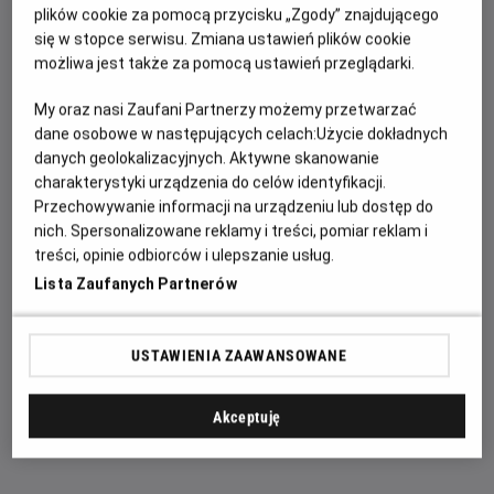
plików cookie za pomocą przycisku „Zgody” znajdującego
wywołuje zaskakującą fizyczną przemianę, która
się w stopce serwisu. Zmiana ustawień plików cookie
zagraża jego istnieniu, podczas gdy nowy, niepokojący
możliwa jest także za pomocą ustawień przeglądarki.
schemat zbrodni prowadzi do pojawienia się jednego z
najpotężniejszych przeciwników, z jakimi kiedykolwiek
My oraz nasi Zaufani Partnerzy możemy przetwarzać
dane osobowe w następujących celach:
Użycie dokładnych
się zmierzył.
danych geolokalizacyjnych. Aktywne skanowanie
W tytułowej roli powróci Tom Holland, któremu będzie
charakterystyki urządzenia do celów identyfikacji.
Przechowywanie informacji na urządzeniu lub dostęp do
towarzyszyła Zendaya jako MJ, jak również Jon
nich. Spersonalizowane reklamy i treści, pomiar reklam i
Bernthal, Sadie Sink oraz Mark Ruffalo, zapowiadając
treści, opinie odbiorców i ulepszanie usług.
kolejne emocjonujące spotkanie z bohaterami znanymi
Lista Zaufanych Partnerów
z filmowego uniwersum Marvela.
Zapraszamy na seanse w naszym kinie. Kup bilet
USTAWIENIA ZAAWANSOWANE
już dziś, wybierz najlepsze miejsce w sali i
zaoszczędź najwięcej.
Pamiętaj: wcześniej
Akceptuję
kupujesz, więcej zyskujesz.