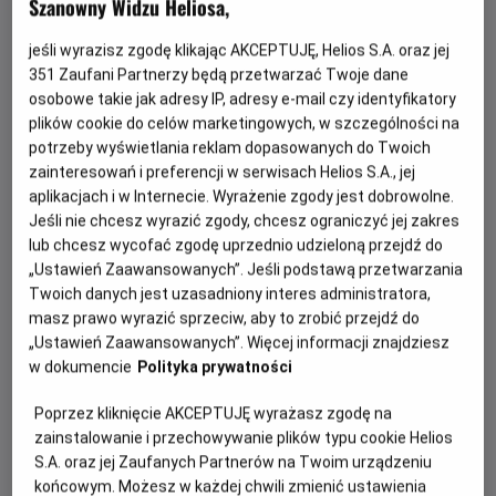
Szanowny Widzu Heliosa,
osobistej walce i kup bilet na wyczekiwaną
kontynuację z Tomem Hollandem w roli głównej.
jeśli wyrazisz zgodę klikając AKCEPTUJĘ, Helios S.A. oraz jej
351
Zaufani Partnerzy będą przetwarzać Twoje dane
osobowe takie jak adresy IP, adresy e-mail czy identyfikatory
plików cookie do celów marketingowych, w szczególności na
potrzeby wyświetlania reklam dopasowanych do Twoich
zainteresowań i preferencji w serwisach Helios S.A., jej
aplikacjach i w Internecie. Wyrażenie zgody jest dobrowolne.
Jeśli nie chcesz wyrazić zgody, chcesz ograniczyć jej zakres
lub chcesz wycofać zgodę uprzednio udzieloną przejdź do
„Ustawień Zaawansowanych”. Jeśli podstawą przetwarzania
Po światowym sukcesie „Spider-Man: Bez drogi do
Twoich danych jest uzasadniony interes administratora,
domu”, film „Spider-Man: Całkiem nowy dzień” otwiera
masz prawo wyrazić sprzeciw, aby to zrobić przejdź do
zupełnie nowy rozdział w życiu Petera Parkera i Spider-
„Ustawień Zaawansowanych”. Więcej informacji znajdziesz
Mana. Peter jest teraz dorosłym mężczyzną żyjącym
w dokumencie
Polityka prywatności
samotnie - od czasu, gdy z własnej woli wymazał się z
życia i pamięci tych, których kochał. Walcząc z
Poprzez kliknięcie AKCEPTUJĘ wyrażasz zgodę na
przestępczością w Nowym Jorku, który nie zna już jego
zainstalowanie i przechowywanie plików typu cookie Helios
S.A. oraz jej Zaufanych Partnerów na Twoim urządzeniu
imienia, w pełni poświęcił się ochronie miasta. Gdy
końcowym. Możesz w każdej chwili zmienić ustawienia
rosnące wymagania zaczynają go przytłaczać, presja