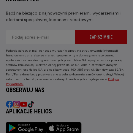
Bądź na bieżąco z najnowszymi premierami, wydarzeniami i
ofertami specjalnymi, kuponami rabatowymi
ZAPISZ MNIE
Podanie adresu e-mail oznacza wyrażenie zgody na otrzymywanie informacji
handlowych o charakterze marketingowym, w tym dotyczących repertuaru,
wydarzeń i konkursów organizowanych przez Helios S.A. wysyłanych za pomocą
środków komunikacji elektronicznej przez Helios S.A. Administratorem danych
osobowych jest Helios S.A. z siedzibą w Łodzi (90-318) przy ul. Sienkiewicza 82/84.
Pani/Pana dane będą przetwarzane w celu wykonania zamówionej usługi. Więcej
informacji na temat przetwarzania danych osobowych znajduje się w
Polityce
Prywatności
.
OBSERWUJ NAS
APLIKACJE HELIOS