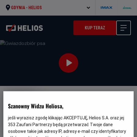
GDYNIA -
HELIOS
KUP TERAZ
NAPISY
JUŻ W SPRZEDAŻY!
PREMIERA
Szanowny Widzu Heliosa,
Gwiazdozbiór psa
jeśli wyrazisz zgodę klikając AKCEPTUJĘ, Helios S.A. oraz jej
Oryginalny
Gatunek
Minimalny
The Dog Stars
Akcja
Od 13 lat
tytuł
Czas
Kraj
wiek
119 min
USA (2026)
353
Zaufani Partnerzy będą przetwarzać Twoje dane
trwania
i
osobowe takie jak adresy IP, adresy e-mail czy identyfikatory
rok