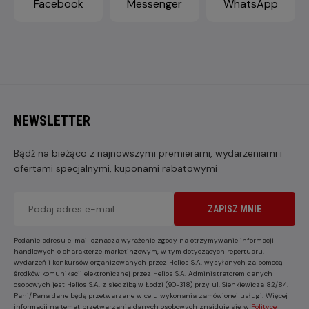
Facebook
Messenger
WhatsApp
NEWSLETTER
Bądź na bieżąco z najnowszymi premierami, wydarzeniami i
ofertami specjalnymi, kuponami rabatowymi
ZAPISZ MNIE
Podanie adresu e-mail oznacza wyrażenie zgody na otrzymywanie informacji
handlowych o charakterze marketingowym, w tym dotyczących repertuaru,
wydarzeń i konkursów organizowanych przez Helios S.A. wysyłanych za pomocą
środków komunikacji elektronicznej przez Helios S.A. Administratorem danych
osobowych jest Helios S.A. z siedzibą w Łodzi (90-318) przy ul. Sienkiewicza 82/84.
Pani/Pana dane będą przetwarzane w celu wykonania zamówionej usługi. Więcej
informacji na temat przetwarzania danych osobowych znajduje się w
Polityce