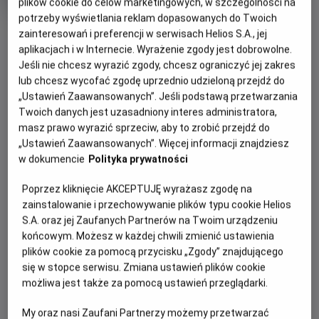
plików cookie do celów marketingowych, w szczególności na
produkcji
potrzeby wyświetlania reklam dopasowanych do Twoich
OBSERWUJ
zainteresowań i preferencji w serwisach Helios S.A., jej
aplikacjach i w Internecie. Wyrażenie zgody jest dobrowolne.
Jeśli nie chcesz wyrazić zgody, chcesz ograniczyć jej zakres
WIĘCEJ SZCZEGÓŁÓW
lub chcesz wycofać zgodę uprzednio udzieloną przejdź do
PREMIERA
„Ustawień Zaawansowanych”. Jeśli podstawą przetwarzania
28 sierpnia 2026
Twoich danych jest uzasadniony interes administratora,
REŻYSERIA
SCENARIUSZ
GODZINY SEANSÓW
masz prawo wyrazić sprzeciw, aby to zrobić przejdź do
Ridley Scott
Mark L. Smith
„Ustawień Zaawansowanych”. Więcej informacji znajdziesz
PIĄTEK, 28 SIERPNIA 2026
OBSADA
w dokumencie
Polityka prywatności
PIĄTEK,
Josh Brolin, Guy Pearce, Benedict Wong, Allison Janney,
28
19:00
Margaret Qualley, Jacob Elordi
Poprzez kliknięcie AKCEPTUJĘ wyrażasz zgodę na
SIERPNIA
2D, napisy
zainstalowanie i przechowywanie plików typu cookie Helios
2026
S.A. oraz jej Zaufanych Partnerów na Twoim urządzeniu
końcowym. Możesz w każdej chwili zmienić ustawienia
plików cookie za pomocą przycisku „Zgody” znajdującego
POKAŻ KOLEJNE DNI
się w stopce serwisu. Zmiana ustawień plików cookie
możliwa jest także za pomocą ustawień przeglądarki.
My oraz nasi Zaufani Partnerzy możemy przetwarzać