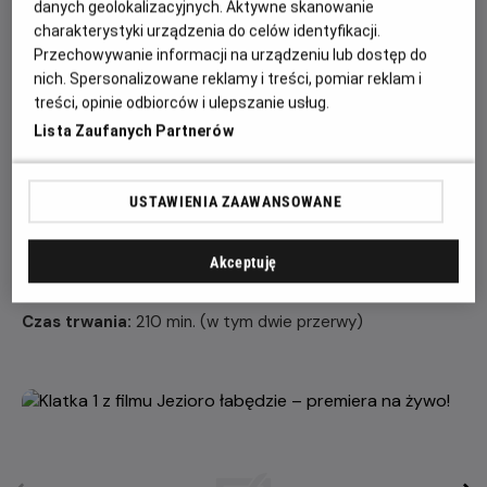
danych geolokalizacyjnych. Aktywne skanowanie
sposób na złamanie zaklęcia czarnoksiężnika.
charakterystyki urządzenia do celów identyfikacji.
Obsada:
Przechowywanie informacji na urządzeniu lub dostęp do
nich. Spersonalizowane reklamy i treści, pomiar reklam i
Orkiestra Royal Opera House
treści, opinie odbiorców i ulepszanie usług.
ODETTA/ODYLIA Yasmine Naghdi
Lista Zaufanych Partnerów
KSIĄŻĘ ZYGFRYD Matthew Ball
VON ROTBART Thomas Whitehead
KSIĘŻNA Christina Arestis
USTAWIENIA ZAAWANSOWANE
BENNO Joonhyuk Jun
MŁODSZE SIOSTRY KSIĘCIA ZYGFRYDA Leticia Dias,
Akceptuję
Annette Buvoli
Czas trwania:
210 min. (w tym dwie przerwy)