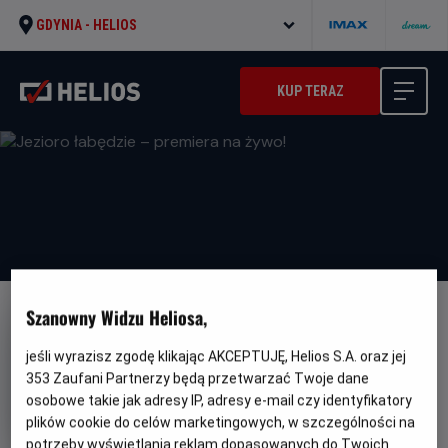
GDYNIA -
HELIOS
KUP TERAZ
Szanowny Widzu Heliosa,
NAPISY
Jezioro łabędzie – premiera na
jeśli wyrazisz zgodę klikając AKCEPTUJĘ, Helios S.A. oraz jej
353
Zaufani Partnerzy będą przetwarzać Twoje dane
żywo!
osobowe takie jak adresy IP, adresy e-mail czy identyfikatory
Gatunek
Minimalny
Balet
Od 10 lat
plików cookie do celów marketingowych, w szczególności na
Czas
wiek
Kraj
210 min
Wielka Brytania (2024)
potrzeby wyświetlania reklam dopasowanych do Twoich