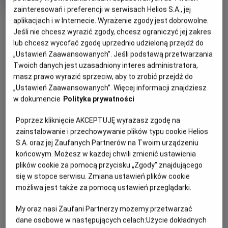
trwania
i
zainteresowań i preferencji w serwisach Helios S.A., jej
rok
produkcji
aplikacjach i w Internecie. Wyrażenie zgody jest dobrowolne.
OBSERWUJ
Jeśli nie chcesz wyrazić zgody, chcesz ograniczyć jej zakres
lub chcesz wycofać zgodę uprzednio udzieloną przejdź do
„Ustawień Zaawansowanych”. Jeśli podstawą przetwarzania
WIĘCEJ SZCZEGÓŁÓW
PREMIERA
Twoich danych jest uzasadniony interes administratora,
27 lutego 2025
masz prawo wyrazić sprzeciw, aby to zrobić przejdź do
REŻYSERIA
OPIS FILMU
„Ustawień Zaawansowanych”. Więcej informacji znajdziesz
Marius Petipa , Lev Ivanov
w dokumencie
Polityka prywatności
Książę Zygfryd podczas polowania natrafia na stado
Poprzez kliknięcie AKCEPTUJĘ wyrażasz zgodę na
łabędzi. Kiedy jeden z łabędzi zamienia się w piękną
zainstalowanie i przechowywanie plików typu cookie Helios
kobietę, Odettę, mężczyzna zdaje się oszołomiony. Na
S.A. oraz jej Zaufanych Partnerów na Twoim urządzeniu
kobietę został jednak rzucony czar, który trzyma ją w
końcowym. Możesz w każdej chwili zmienić ustawienia
niewoli, pozwalając jej odzyskać ludzką postać jedynie w
plików cookie za pomocą przycisku „Zgody” znajdującego
nocy. Von Rotbart, odpowiedzialny na klątwę Odetty,
się w stopce serwisu. Zmiana ustawień plików cookie
zastawia na księcia pułapkę, sprawiając, aby zadeklarował
możliwa jest także za pomocą ustawień przeglądarki.
swoją miłość do identycznie wyglądającej Odylii, a tym
samym złamał przysięgę złożoną Odetcie. Skazana na
My oraz nasi Zaufani Partnerzy możemy przetwarzać
dane osobowe w następujących celach:
Użycie dokładnych
pozostanie łabędziem na zawsze Odetta ma tylko jeden