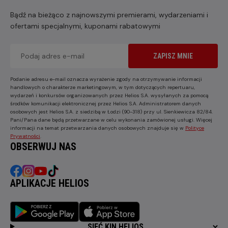
Bądź na bieżąco z najnowszymi premierami, wydarzeniami i
ofertami specjalnymi, kuponami rabatowymi
ZAPISZ MNIE
Podanie adresu e-mail oznacza wyrażenie zgody na otrzymywanie informacji
handlowych o charakterze marketingowym, w tym dotyczących repertuaru,
wydarzeń i konkursów organizowanych przez Helios S.A. wysyłanych za pomocą
środków komunikacji elektronicznej przez Helios S.A. Administratorem danych
osobowych jest Helios S.A. z siedzibą w Łodzi (90-318) przy ul. Sienkiewicza 82/84.
Pani/Pana dane będą przetwarzane w celu wykonania zamówionej usługi. Więcej
informacji na temat przetwarzania danych osobowych znajduje się w
Polityce
Prywatności
.
OBSERWUJ NAS
APLIKACJE HELIOS
SIEĆ KIN HELIOS