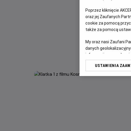
Poprzez kliknięcie AKCE
oraz jej Zaufanych Par
cookie za pomocą przyci
także za pomocą ustawi
My oraz nasi Zaufani P
danych geolokalizacyjny
informacji na urządzeniu
odbiorców i ulepszanie u
USTAWIENIA ZAA
Lista Zaufanych Partn