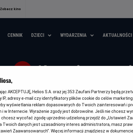
Zobacz kino
CENNIK
DZIECI
WYDARZENIA
AKTUALNOŚCI
Kosmiczna w
iosa,
Gatunek
Minimalny
Czas
Kra
Fantasy / Przygodowy / Familijny
Od 8 lat
103 min
Ni
wiek
trwania
i
kając AKCEPTUJĘ, Helios S.A. oraz jej
353
Zaufani Partnerzy będą prze
rok
 IP, adresy e-mail czy identyfikatory plików cookie do celów marketin
OBSERWUJ
pro
eby wyświetlania reklam dopasowanych do Twoich zainteresowań i pr
jach i w Internecie. Wyrażenie zgody jest dobrowolne. Jeśli nie chcesz w
ub chcesz wycofać zgodę uprzednio udzieloną przejdź do „Ustawień Z
 Twoich danych jest uzasadniony interes administratora, masz prawo
Ustawień Zaawansowanych”. Więcej informacji znajdziesz w dokumenci
DUBBING