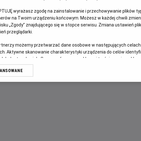
PTUJĘ wyrażasz zgodę na zainstalowanie i przechowywanie plików typu
OPIS FILMU
tnerów na Twoim urządzeniu końcowym. Możesz w każdej chwili zmieni
sku „Zgody” znajdującego się w stopce serwisu. Zmiana ustawień pli
11 letni przyjaciele, Annabelle i Dino, są przekonani, że otr
eń przeglądarki.
wierzy. Podczas wizyty w porcie kosmicznym ESA chowają si
artnerzy możemy przetwarzać dane osobowe w następujących celach
przestrzeń kosmiczną. Rozpoczynają swoją misję, której c
ch. Aktywne skanowanie charakterystyki urządzenia do celów identyf
zapierająca dech w piersiach przygoda...
 lub dostęp do nich. Spersonalizowane reklamy i treści, pomiar reklam i
sług.
WANSOWANE
erów