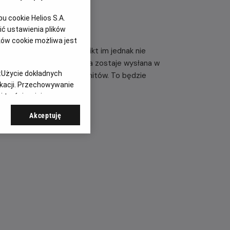
 cookie Helios S.A.
ć ustawienia plików
ków cookie możliwa jest
zymali sygnały z kosmosu. Nikt im jednak nie
ę w jednej z rakiet, która zostaje wysłana w
:
Użycie dokładnych
elem jest znalezienie kosmitów. To będzie
ikacji. Przechowywanie
 treści, opinie
Akceptuję