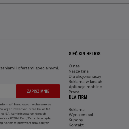
SIEĆ KIN HELIOS
O nas
eniami i ofertami specjalnymi,
Nasze kina
Dla akcjonariuszy
Reklama w kinach
Aplikacje mobilne
ZAPISZ MNIE
Praca
DLA FIRM
nformacji handlowych o charakterze
Reklama
ów organizowanych przez Helios S.A.
lios S.A. Administratorem danych
Wynajem sal
nkiewicza 82/84. Pani/Pana dane będą
Kupony
cji na temat przetwarzania danych
Kontakt