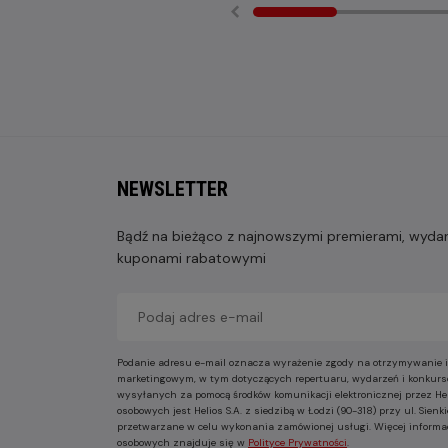
NEWSLETTER
Bądź na bieżąco z najnowszymi premierami, wydarz
kuponami rabatowymi
Podanie adresu e-mail oznacza wyrażenie zgody na otrzymywanie i
marketingowym, w tym dotyczących repertuaru, wydarzeń i konkurs
wysyłanych za pomocą środków komunikacji elektronicznej przez He
osobowych jest Helios S.A. z siedzibą w Łodzi (90-318) przy ul. Sie
przetwarzane w celu wykonania zamówionej usługi. Więcej informa
osobowych znajduje się w
Polityce Prywatności
.