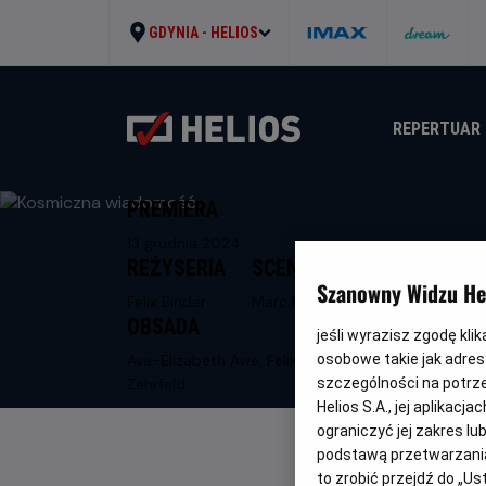
GDYNIA -
HELIOS
REPERTUAR
PREMIERA
13 grudnia 2024
REŻYSERIA
SCENARIUSZ
Szanowny Widzu Hel
Felix Binder
Marc Meyer
OBSADA
jeśli wyrazisz zgodę kli
Ava-Elizabeth Awe, Felix Nolle, Ronald
osobowe takie jak adresy
Zehrfeld
szczególności na potrz
Helios S.A., jej aplikac
ograniczyć jej zakres l
podstawą przetwarzania
to zrobić przejdź do „