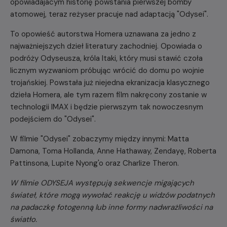
opowiadajacym historię powstania pierwszej bomby
atomowej, teraz reżyser pracuje nad adaptacją "Odysei".
To opowieść autorstwa Homera uznawana za jedno z
najważniejszych dzieł literatury zachodniej. Opowiada o
podróży Odyseusza, króla Itaki, który musi stawić czoła
licznym wyzwaniom próbując wrócić do domu po wojnie
trojańskiej. Powstała już niejedna ekranizacja klasycznego
dzieła Homera, ale tym razem film nakręcony zostanie w
technologii IMAX i będzie pierwszym tak nowoczesnym
podejściem do "Odysei".
W filmie "Odysei" zobaczymy między innymi: Matta
Damona, Toma Hollanda, Anne Hathaway, Zendayę, Roberta
Pattinsona, Lupite Nyong'o oraz Charlize Theron.
W filmie ODYSEJA występują sekwencje migających
świateł, które mogą wywołać reakcję u widzów podatnych
na padaczkę fotogenną lub inne formy nadwrażliwości na
światło.