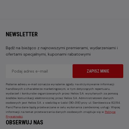
NEWSLETTER
Bądź na bieżąco z najnowszymi premierami, wydarzeniami i
ofertami specjalnymi, kuponami rabatowymi
ZAPISZ MNIE
Podanie adresu e-mail oznacza wyrażenie zgody na otrzymywanie informacji
handlowych o charakterze marketingowym, w tym dotyczących repertuaru,
wydarzeń i konkursów organizowanych przez Helios S.A. wysyłanych za pomocą
środków komunikacji elektronicznej przez Helios S.A. Administratorem danych
osobowych jest Helios S.A. z siedzibą w Łodzi (90-318) przy ul. Sienkiewicza 82/84.
Pani/Pana dane będą przetwarzane w celu wykonania zamówionej usługi. Więcej
informacji na temat przetwarzania danych osobowych znajduje się w
Polityce
Prywatności
.
OBSERWUJ NAS