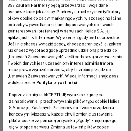
OCENA HELIOS
rok
353
Zaufani Partnerzy będą przetwarzać Twoje dane
produkcji
osobowe takie jak adresy IP, adresy e-mail czy identyfikatory
OBSERWUJ
plików cookie do celów marketingowych, w szczególności na
potrzeby wyświetlania reklam dopasowanych do Twoich
zainteresowań i preferencji w serwisach Helios S.A., jej
WIĘCEJ SZCZEGÓŁÓW
PREMIERA
aplikacjach i w Internecie. Wyrażenie zgody jest dobrowolne.
17 lipca 2026
Jeśli nie chcesz wyrazić zgody, chcesz ograniczyć jej zakres
REŻYSERIA
SCENARIUSZ
GODZINY SEANSÓW
lub chcesz wycofać zgodę uprzednio udzieloną przejdź do
Christopher Nolan
Christopher Nolan
„Ustawień Zaawansowanych”. Jeśli podstawą przetwarzania
DZISIAJ, 8 SIERPNIA 2026
OBSADA
Twoich danych jest uzasadniony interes administratora,
DZISIAJ,
masz prawo wyrazić sprzeciw, aby to zrobić przejdź do
Anne Hathaway, Charlize Theron, Zendaya, Matt Damon, Tom
8
10:20
11:00
„Ustawień Zaawansowanych”. Więcej informacji znajdziesz
Holland, Robert Pattinson, Lupita Nyong'o
SIERPNIA
2D, napisy
2D, napisy
w dokumencie
Polityka prywatności
2026
Poprzez kliknięcie AKCEPTUJĘ wyrażasz zgodę na
12:40
14:00
zainstalowanie i przechowywanie plików typu cookie Helios
2D, napisy
2D, napisy
S.A. oraz jej Zaufanych Partnerów na Twoim urządzeniu
końcowym. Możesz w każdej chwili zmienić ustawienia
plików cookie za pomocą przycisku „Zgody” znajdującego
14:30
17:40
się w stopce serwisu. Zmiana ustawień plików cookie
2D, napisy
2D, napisy