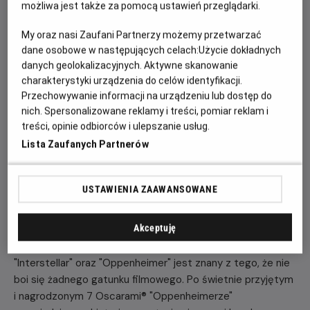
możliwa jest także za pomocą ustawień przeglądarki.
18:00
19:45
My oraz nasi Zaufani Partnerzy możemy przetwarzać
2D, napisy
2D, napisy
dane osobowe w następujących celach:
Użycie dokładnych
danych geolokalizacyjnych. Aktywne skanowanie
21:20
charakterystyki urządzenia do celów identyfikacji.
Przechowywanie informacji na urządzeniu lub dostęp do
2D, napisy
nich. Spersonalizowane reklamy i treści, pomiar reklam i
treści, opinie odbiorców i ulepszanie usług.
Lista Zaufanych Partnerów
POKAŻ KOLEJNE DNI
USTAWIENIA ZAAWANSOWANE
OPIS FILMU
Akceptuję
Christopher Nolan, który nakręcił takie filmy jak
"Interstellar" oraz "Oppenheimer" jest znany z tego, że nie
boi się żadnego gatunku filmowego. Po świetnie przyjętym
i nagrodzonym 7 Oscarami® "Oppenheimerze"