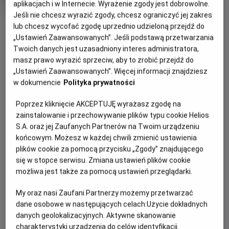
aplikacjach i w Internecie. Wyrażenie zgody jest dobrowolne.
rok
produkcji
Jeśli nie chcesz wyrazić zgody, chcesz ograniczyć jej zakres
OBSERWUJ
lub chcesz wycofać zgodę uprzednio udzieloną przejdź do
„Ustawień Zaawansowanych”. Jeśli podstawą przetwarzania
Twoich danych jest uzasadniony interes administratora,
WIĘCEJ SZCZEGÓŁÓW
PREMIERA
masz prawo wyrazić sprzeciw, aby to zrobić przejdź do
„Ustawień Zaawansowanych”. Więcej informacji znajdziesz
13 listopada 2026
w dokumencie
Polityka prywatności
REŻYSERIA
SCENARIUSZ
GODZINY SEANSÓW
Anoo Bhagavan, Patrik
Anoo Bhagavan, Patrik
CZWARTEK, 13 SIERPNIA 2026
Poprzez kliknięcie AKCEPTUJĘ wyrażasz zgodę na
Forsberg
Forsberg
zainstalowanie i przechowywanie plików typu cookie Helios
CZWARTEK,
S.A. oraz jej Zaufanych Partnerów na Twoim urządzeniu
13
11:00
końcowym. Możesz w każdej chwili zmienić ustawienia
SIERPNIA
2D, dubbing
2026
plików cookie za pomocą przycisku „Zgody” znajdującego
się w stopce serwisu. Zmiana ustawień plików cookie
możliwa jest także za pomocą ustawień przeglądarki.
OPIS FILMU
My oraz nasi Zaufani Partnerzy możemy przetwarzać
dane osobowe w następujących celach:
Użycie dokładnych
danych geolokalizacyjnych. Aktywne skanowanie
10-letnia Lisa żyje w niewielkim miasteczku, gdzie nie ma
charakterystyki urządzenia do celów identyfikacji.