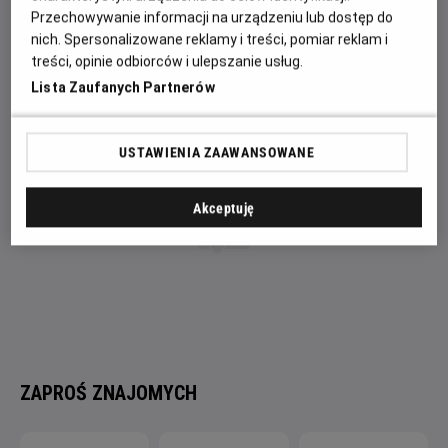
przyjaciół. Pewnego dnia znajduje "Podręcznik dla
Przechowywanie informacji na urządzeniu lub dostęp do
Superbohaterów" i przemienia się w Czerwoną Maskę.
nich. Spersonalizowane reklamy i treści, pomiar reklam i
Ratując miasto będzie musiała znaleźć w sobie odwagę do
treści, opinie odbiorców i ulepszanie usług.
zmierzenia się ze swoimi lękami.
Lista Zaufanych Partnerów
USTAWIENIA ZAAWANSOWANE
Akceptuję
ZAPROŚ ZNAJOMYCH