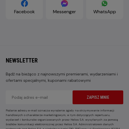
Facebook
Messenger
WhatsApp
NEWSLETTER
Bądź na bieżąco z najnowszymi premierami, wydarzeniami i
ofertami specjalnymi, kuponami rabatowymi
ZAPISZ MNIE
Podanie adresu e-mail oznacza wyrażenie zgody na otrzymywanie informacji
handlowych o charakterze marketingowym, w tym dotyczących repertuaru,
wydarzeń i konkursów organizowanych przez Helios S.A. wysyłanych za pomocą
środków komunikacji elektronicznej przez Helios S.A. Administratorem danych
osobowych jest Helios S.A. z siedzibą w Łodzi (90-318) przy ul. Sienkiewicza 82/84.