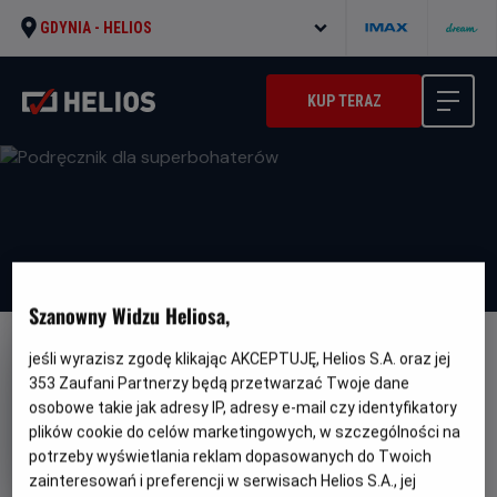
GDYNIA -
HELIOS
KUP TERAZ
Szanowny Widzu Heliosa,
DUBBING
FAMILIJNY
PRZEDPREMIERA
jeśli wyrazisz zgodę klikając AKCEPTUJĘ, Helios S.A. oraz jej
353
Zaufani Partnerzy będą przetwarzać Twoje dane
Podręcznik dla superbohaterów
osobowe takie jak adresy IP, adresy e-mail czy identyfikatory
Oryginalny
Gatunek
Handbok för superhjältar
Animowany /
plików cookie do celów marketingowych, w szczególności na
tytuł
Minimalny
Familijny
Od 6 lat
potrzeby wyświetlania reklam dopasowanych do Twoich
Czas
Kraj
wiek
91 min
Szwecja
zainteresowań i preferencji w serwisach Helios S.A., jej
trwania
i