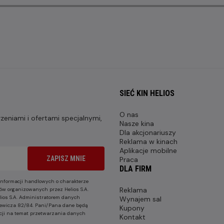
SIEĆ KIN HELIOS
O nas
eniami i ofertami specjalnymi,
Nasze kina
Dla akcjonariuszy
Reklama w kinach
Aplikacje mobilne
ZAPISZ MNIE
Praca
DLA FIRM
nformacji handlowych o charakterze
Reklama
ów organizowanych przez Helios S.A.
lios S.A. Administratorem danych
Wynajem sal
nkiewicza 82/84. Pani/Pana dane będą
Kupony
cji na temat przetwarzania danych
Kontakt