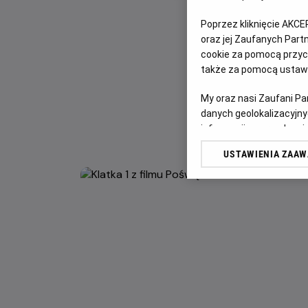
Poprzez kliknięcie AKCE
oraz jej Zaufanych Par
cookie za pomocą przyci
także za pomocą ustawi
My oraz nasi Zaufani P
danych geolokalizacyjny
informacji na urządzeniu
odbiorców i ulepszanie u
USTAWIENIA ZAA
Lista Zaufanych Partn