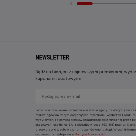
NEWSLETTER
Bądź na bieżąco z najnowszymi premierami, wydarz
kuponami rabatowymi
Podanie adresu e-mail oznacza wyrażenie zgody na otrzymywanie i
marketingowym, w tym dotyczących repertuaru, wydarzeń i konkurs
wysyłanych za pomocą środków komunikacji elektronicznej przez He
osobowych jest Helios S.A. z siedzibą w Łodzi (90-318) przy ul. Sie
przetwarzane w celu wykonania zamówionej usługi. Więcej informa
osobowych znajduje się w
Polityce Prywatności
.