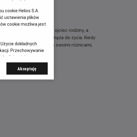
 cookie Helios S.A.
ć ustawienia plików
ków cookie możliwa jest
żającą próbę, gdy umiera ojciec rodziny, a
omego, by przywrócił jej męża do życia. Kiedy
:
Użycie dokładnych
ety muszą zmierzyć się ze swoimi różnicami,
ikacji. Przechowywanie
 treści, opinie
Akceptuję