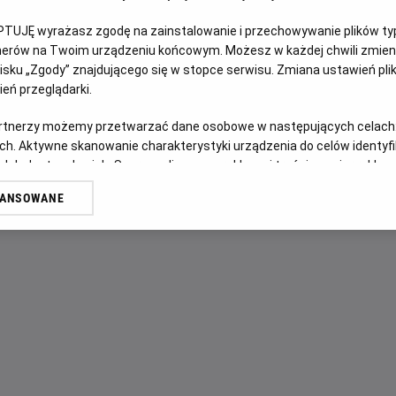
PTUJĘ wyrażasz zgodę na zainstalowanie i przechowywanie plików typu
OPIS FILMU
tnerów na Twoim urządzeniu końcowym. Możesz w każdej chwili zmieni
sku „Zgody” znajdującego się w stopce serwisu. Zmiana ustawień pli
Napięta relacja matki z córką zostaje wystawiona na przera
eń przeglądarki.
pogrążona w żałobie matka zatrudnia tajemniczego nieznaj
artnerzy możemy przetwarzać dane osobowe w następujących celach
brutalne wskrzeszenie wymyka się spod kontroli, obie kobi
ch. Aktywne skanowanie charakterystyki urządzenia do celów identyf
walcząc o życie – i o siebie nawzajem.
 lub dostęp do nich. Spersonalizowane reklamy i treści, pomiar reklam i
sług.
WANSOWANE
erów