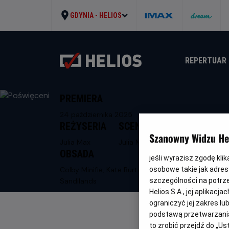
GDYNIA -
HELIOS
REPERTUAR
PREMIERA
24 października 2025
REŻYSERIA
SCENARIUSZ
Szanowny Widzu Hel
Julia Max
Julia Max
OBSADA
jeśli wyrazisz zgodę kli
Colby Minifie, Kate Burton, Neil
osobowe takie jak adresy
Sandilands
szczególności na potrz
Helios S.A., jej aplikac
ograniczyć jej zakres l
podstawą przetwarzania
to zrobić przejdź do „