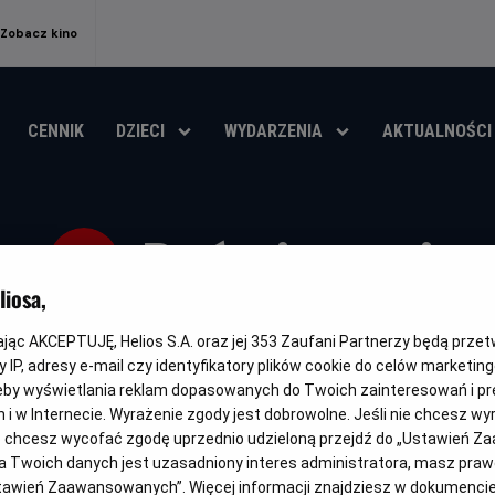
Zobacz kino
CENNIK
DZIECI
WYDARZENIA
AKTUALNOŚCI
Poświęceni
iosa,
Oryginalny
Gatunek
Minimalny
Czas
Kraj
The Surrender
Horror
Od 15 lat
95 min
Kanada, U
tytuł
wiek
trwania
i
kając AKCEPTUJĘ, Helios S.A. oraz jej
353
Zaufani Partnerzy będą prze
rok
 IP, adresy e-mail czy identyfikatory plików cookie do celów marketin
OBSERWUJ
produkcji
eby wyświetlania reklam dopasowanych do Twoich zainteresowań i pr
jach i w Internecie. Wyrażenie zgody jest dobrowolne. Jeśli nie chcesz w
ub chcesz wycofać zgodę uprzednio udzieloną przejdź do „Ustawień Z
 Twoich danych jest uzasadniony interes administratora, masz prawo
Ustawień Zaawansowanych”. Więcej informacji znajdziesz w dokumenci
NAPISY