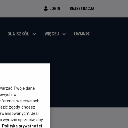
LOGIN
REJESTRACJA
DLA SZKÓŁ
WIĘCEJ
SA
twarzać Twoje dane
gowych, w
eferencji w serwisach
yrazić zgody, chcesz
aawansowanych”. Jeśli
 wyrazić sprzeciw, aby
e
Polityka prywatności