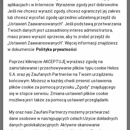
rok
aplikacjach i w Internecie. Wyrażenie zgody jest dobrowolne.
produkcji
Jeśli nie chcesz wyrazić zgody, chcesz ograniczyć jej zakres
OBSERWUJ
lub chcesz wycofać zgodę uprzednio udzieloną przejdź do
„Ustawień Zaawansowanych”. Jeśli podstawą przetwarzania
Twoich danych jest uzasadniony interes administratora,
WIĘCEJ SZCZEGÓŁÓW
PREMIERA
masz prawo wyrazić sprzeciw, aby to zrobić przejdź do
5 czerwca 2026
„Ustawień Zaawansowanych”. Więcej informacji znajdziesz
REŻYSERIA
SCENARIUSZ
OPIS FILMU
w dokumencie
Polityka prywatności
Michael Tiddes
Rick Alvarez, Craig Wayans,
Poprzez kliknięcie AKCEPTUJĘ wyrażasz zgodę na
Keenen Ivory Wayans,
Dwadzieścia sześć lat po tym, jak udało im się uciec przed
zainstalowanie i przechowywanie plików typu cookie Helios
Marlon Wayans, Shawn
podejrzanie znajomym zamaskowanym zabójcą, stała ekipa
S.A. oraz jej Zaufanych Partnerów na Twoim urządzeniu
Wayans
z serii STRASZNYCH FILMÓW znów znalazła się na
OBSADA
końcowym. Możesz w każdej chwili zmienić ustawienia
celowniku mordercy i żadna seria horrorów nie jest
plików cookie za pomocą przycisku „Zgody” znajdującego
Anna Faris, Marlon Wayans, Shawn Wayans, Regina Hall
bezpieczna.
się w stopce serwisu. Zmiana ustawień plików cookie
możliwa jest także za pomocą ustawień przeglądarki.
Bracia Wayans (Marlon i Shawn), Anna Faris i Regina Hall
ponownie łączą siły w filmie STRASZNY FILM gdzie wraz z
My oraz nasi Zaufani Partnerzy możemy przetwarzać
powracającymi ulubieńcami i nowymi twarzami rozpruwają
dane osobowe w następujących celach:
Użycie dokładnych
na strzępy rebooty, remaki, requele, prequele, sequele,
danych geolokalizacyjnych. Aktywne skanowanie