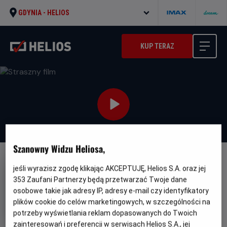
GDYNIA -
HELIOS
KUP TERAZ
Szanowny Widzu Heliosa,
DUBBING
NAPISY
jeśli wyrazisz zgodę klikając AKCEPTUJĘ, Helios S.A. oraz jej
Straszny film
353
Zaufani Partnerzy będą przetwarzać Twoje dane
osobowe takie jak adresy IP, adresy e-mail czy identyfikatory
Oryginalny
Gatunek
Minimal
Scary Movie
Horror / Komedia
Od
plików cookie do celów marketingowych, w szczególności na
tytuł
wiek
15 lat
potrzeby wyświetlania reklam dopasowanych do Twoich
Czas
Kraj
96 min
USA (2026)
trwania
i
zainteresowań i preferencji w serwisach Helios S.A., jej