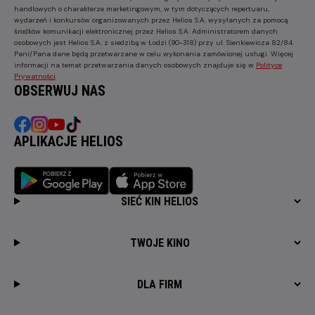
handlowych o charakterze marketingowym, w tym dotyczących repertuaru,
wydarzeń i konkursów organizowanych przez Helios S.A. wysyłanych za pomocą
środków komunikacji elektronicznej przez Helios S.A. Administratorem danych
osobowych jest Helios S.A. z siedzibą w Łodzi (90-318) przy ul. Sienkiewicza 82/84.
Pani/Pana dane będą przetwarzane w celu wykonania zamówionej usługi. Więcej
informacji na temat przetwarzania danych osobowych znajduje się w
Polityce
Prywatności
.
OBSERWUJ NAS
APLIKACJE HELIOS
SIEĆ KIN HELIOS
TWOJE KINO
DLA FIRM