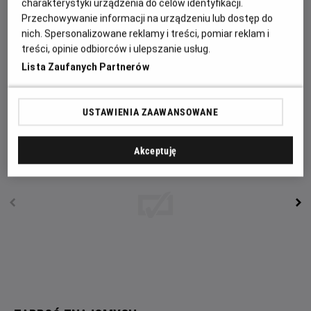
spin-offy, horrory z wyższej półki, historie oryginalne,
charakterystyki urządzenia do celów identyfikacji.
wszystko, co zawiera słowo „dziedzictwo” oraz każdy
Przechowywanie informacji na urządzeniu lub dostęp do
„ostatni rozdział”, który absolutnie nie jest ostatni.
nich. Spersonalizowane reklamy i treści, pomiar reklam i
treści, opinie odbiorców i ulepszanie usług.
Nic nie jest święte. Żaden motyw nie przetrwa. Każda
Lista Zaufanych Partnerów
granica zostaje przekroczona. Bracia Wayans powracają, by
scancelować Cancel Culture.
USTAWIENIA ZAAWANSOWANE
Akceptuję