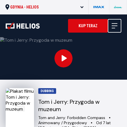
GDYNIA -
HELIOS
KUP TERAZ
DUBBING
Tom i Jerry: Przygoda w
muzeum
Oryginalny
Gatune
Tom and Jerry: Forbidden Compass
tytuł
Minimalny
Animowany / Przygodowy
Od 7 lat