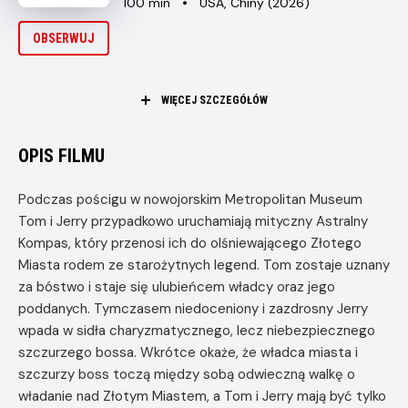
Czas
Kraj
wiek
100 min
USA, Chiny (2026)
trwania
i
rok
OBSERWUJ
produkcji
WIĘCEJ SZCZEGÓŁÓW
PREMIERA
29 maja 2026
REŻYSERIA
OPIS FILMU
Gang Zhang
Podczas pościgu w nowojorskim Metropolitan Museum
Tom i Jerry przypadkowo uruchamiają mityczny Astralny
Kompas, który przenosi ich do olśniewającego Złotego
Miasta rodem ze starożytnych legend. Tom zostaje uznany
za bóstwo i staje się ulubieńcem władcy oraz jego
poddanych. Tymczasem niedoceniony i zazdrosny Jerry
wpada w sidła charyzmatycznego, lecz niebezpiecznego
szczurzego bossa. Wkrótce okaże, że władca miasta i
szczurzy boss toczą między sobą odwieczną walkę o
władanie nad Złotym Miastem, a Tom i Jerry mają być tylko