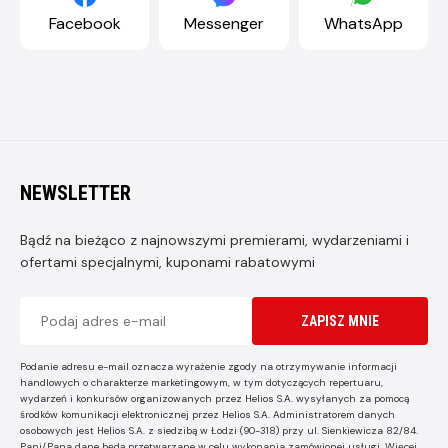
Facebook
Messenger
WhatsApp
NEWSLETTER
Bądź na bieżąco z najnowszymi premierami, wydarzeniami i
ofertami specjalnymi, kuponami rabatowymi
ZAPISZ MNIE
Podanie adresu e-mail oznacza wyrażenie zgody na otrzymywanie informacji
handlowych o charakterze marketingowym, w tym dotyczących repertuaru,
wydarzeń i konkursów organizowanych przez Helios S.A. wysyłanych za pomocą
środków komunikacji elektronicznej przez Helios S.A. Administratorem danych
osobowych jest Helios S.A. z siedzibą w Łodzi (90-318) przy ul. Sienkiewicza 82/84.
Pani/Pana dane będą przetwarzane w celu wykonania zamówionej usługi. Więcej