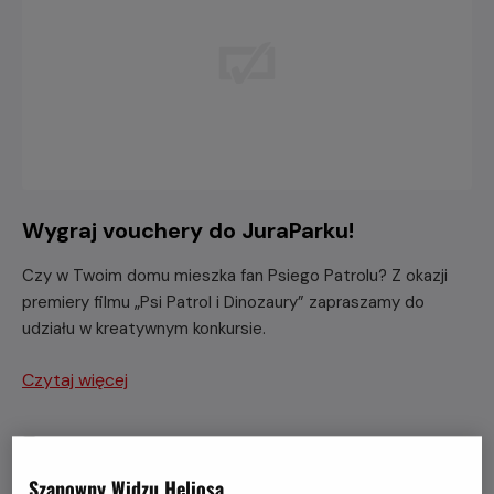
Wygraj vouchery do JuraParku!
Czy w Twoim domu mieszka fan Psiego Patrolu? Z okazji
premiery filmu „Psi Patrol i Dinozaury” zapraszamy do
udziału w kreatywnym konkursie.
Czytaj więcej
Szanowny Widzu Heliosa,