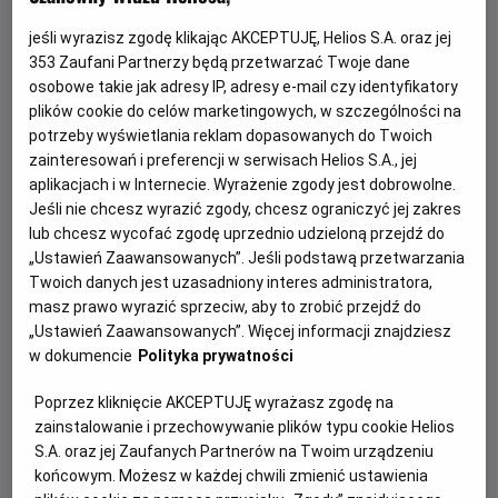
jeśli wyrazisz zgodę klikając AKCEPTUJĘ, Helios S.A. oraz jej
353
Zaufani Partnerzy będą przetwarzać Twoje dane
osobowe takie jak adresy IP, adresy e-mail czy identyfikatory
plików cookie do celów marketingowych, w szczególności na
potrzeby wyświetlania reklam dopasowanych do Twoich
zainteresowań i preferencji w serwisach Helios S.A., jej
aplikacjach i w Internecie. Wyrażenie zgody jest dobrowolne.
Jeśli nie chcesz wyrazić zgody, chcesz ograniczyć jej zakres
Psi Patrol i dinozaury - nie przegap!
lub chcesz wycofać zgodę uprzednio udzieloną przejdź do
„Ustawień Zaawansowanych”. Jeśli podstawą przetwarzania
Dołącz do dzielnych bohaterów Psiego Patrolu w ich
Twoich danych jest uzasadniony interes administratora,
największej misji ratunkowej w historii.
masz prawo wyrazić sprzeciw, aby to zrobić przejdź do
„Ustawień Zaawansowanych”. Więcej informacji znajdziesz
w dokumencie
Polityka prywatności
Czytaj więcej
Poprzez kliknięcie AKCEPTUJĘ wyrażasz zgodę na
zainstalowanie i przechowywanie plików typu cookie Helios
S.A. oraz jej Zaufanych Partnerów na Twoim urządzeniu
końcowym. Możesz w każdej chwili zmienić ustawienia