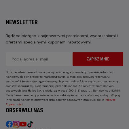
NEWSLETTER
Bądź na bieżąco z najnowszymi premierami, wydarzeniami i
ofertami specjalnymi, kuponami rabatowymi
ZAPISZ MNIE
Podanie adresu e-mail oznacza wyrażenie zgody na otrzymywanie informacji
handlowych o charakterze marketingowym, w tym dotyczących repertuaru,
wydarzeń i konkursów organizowanych przez Helios S.A. wysyłanych za pomocą
środków komunikacji elektronicznej przez Helios S.A. Administratorem danych
osobowych jest Helios S.A. z siedzibą w Łodzi (90-318) przy ul. Sienkiewicza 82/84.
Pani/Pana dane będą przetwarzane w celu wykonania zamówionej usługi. Więcej
informacji na temat przetwarzania danych osobowych znajduje się w
Polityce
Prywatności
.
OBSERWUJ NAS