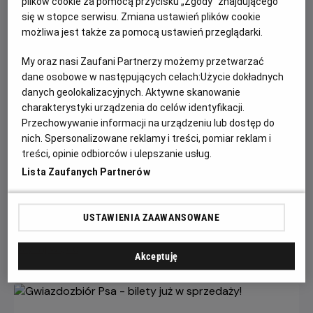
plików cookie za pomocą przycisku „Zgody” znajdującego
się w stopce serwisu. Zmiana ustawień plików cookie
możliwa jest także za pomocą ustawień przeglądarki.
My oraz nasi Zaufani Partnerzy możemy przetwarzać
dane osobowe w następujących celach:
Użycie dokładnych
danych geolokalizacyjnych. Aktywne skanowanie
charakterystyki urządzenia do celów identyfikacji.
Przechowywanie informacji na urządzeniu lub dostęp do
Każde miasto ma swojego Spider-Mana –
nich. Spersonalizowane reklamy i treści, pomiar reklam i
KONKURS!
treści, opinie odbiorców i ulepszanie usług.
Lista Zaufanych Partnerów
Z okazji premiery filmu „Spider-Man: Całkiem nowy dzień”
chcemy udowodnić, że każdy z nas może zostać Spider-
Manem w swoim otoczeniu.
USTAWIENIA ZAAWANSOWANE
Czytaj więcej
Akceptuję