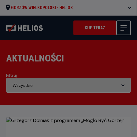
GORZÓW WIELKOPOLSKI -
HELIOS
KUP TERAZ
AKTUALNOŚCI
Filtruj