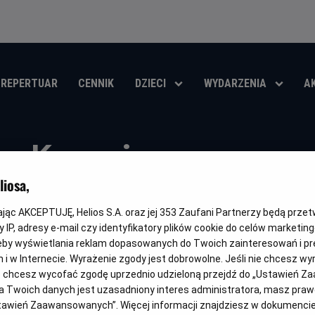
REPERTUAR
CENNIK
DZIECI
WYDARZENIA
A
Kosmiczny mecz.
w Helios RePlay
iosa,
kając AKCEPTUJĘ, Helios S.A. oraz jej
353
Zaufani Partnerzy będą prze
Oryginalny
Gatunek
Space Jam. 30th Anniversary
Animowany / Komedia / Fam
 IP, adresy e-mail czy identyfikatory plików cookie do celów marketin
tytuł
eby wyświetlania reklam dopasowanych do Twoich zainteresowań i pr
OBSERWUJ
jach i w Internecie. Wyrażenie zgody jest dobrowolne. Jeśli nie chcesz w
ub chcesz wycofać zgodę uprzednio udzieloną przejdź do „Ustawień Z
 Twoich danych jest uzasadniony interes administratora, masz prawo
Ustawień Zaawansowanych”. Więcej informacji znajdziesz w dokumenci