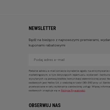
NEWSLETTER
Bądź na bieżąco z najnowszymi premierami, wydarz
kuponami rabatowymi
Podanie adresu e-mail oznacza wyrażenie zgody na otrzymywanie i
marketingowym, w tym dotyczących repertuaru, wydarzeń i konkurs
wysyłanych za pomocą środków komunikacji elektronicznej przez He
osobowych jest Helios S.A. z siedzibą w Łodzi (90-318) przy ul. Sie
przetwarzane w celu wykonania zamówionej usługi. Więcej informa
osobowych znajduje się w
Polityce Prywatności
.
OBSERWUJ NAS