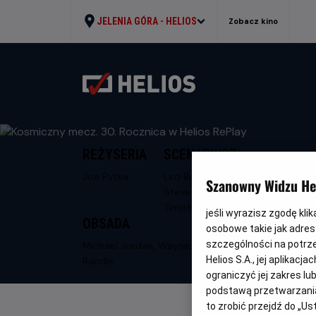
JELENIA GÓRA -
HELIOS
Zobacz kino
REŻYSERIA
SCENARIUSZ
Joe Pytka
Leo Benvenuti,
Szanowny Widzu Hel
Steve Rudnick,
Timothy Harris
jeśli wyrazisz zgodę kli
OBSADA
osobowe takie jak adresy
szczególności na potrz
Michael Jordan, Wayne Knight, Theresa
Helios S.A., jej aplikac
Randle
ograniczyć jej zakres l
podstawą przetwarzania
to zrobić przejdź do „