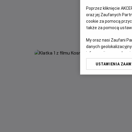
Poprzez kliknięcie AKCE
oraz jej Zaufanych Par
cookie za pomocą przyci
także za pomocą ustawi
My oraz nasi Zaufani P
danych geolokalizacyjny
informacji na urządzeniu
odbiorców i ulepszanie u
USTAWIENIA ZAA
Lista Zaufanych Partn