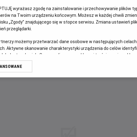
OPIS WYDARZENIA
PTUJĘ wyrażasz zgodę na zainstalowanie i przechowywanie plików typu
tnerów na Twoim urządzeniu końcowym. Możesz w każdej chwili zmieni
Bohaterowie kreskówek Looney Tunes z Królikiem Bugsem n
sku „Zgody” znajdującego się w stopce serwisu. Zmiana ustawień pli
eń przeglądarki.
pomógł im wygrać ważny mecz koszykówki.
artnerzy możemy przetwarzać dane osobowe w następujących celach
ch. Aktywne skanowanie charakterystyki urządzenia do celów identyf
 lub dostęp do nich. Spersonalizowane reklamy i treści, pomiar reklam i
sług.
WANSOWANE
erów