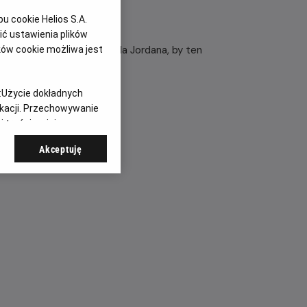
 cookie Helios S.A.
ć ustawienia plików
a czele porywają Michaela Jordana, by ten
ków cookie możliwa jest
:
Użycie dokładnych
ikacji. Przechowywanie
 treści, opinie
Akceptuję