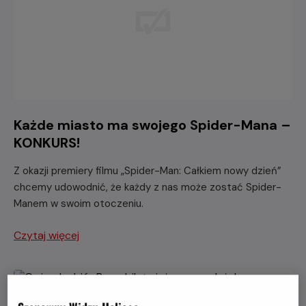
Każde miasto ma swojego Spider-Mana –
KONKURS!
Z okazji premiery filmu „Spider-Man: Całkiem nowy dzień”
chcemy udowodnić, że każdy z nas może zostać Spider-
Manem w swoim otoczeniu.
Czytaj więcej