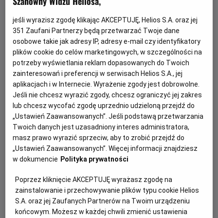
Szanowny Widzu Heliosa,
jeśli wyrazisz zgodę klikając AKCEPTUJĘ, Helios S.A. oraz jej
351
Zaufani Partnerzy będą przetwarzać Twoje dane
osobowe takie jak adresy IP, adresy e-mail czy identyfikatory
plików cookie do celów marketingowych, w szczególności na
potrzeby wyświetlania reklam dopasowanych do Twoich
zainteresowań i preferencji w serwisach Helios S.A., jej
aplikacjach i w Internecie. Wyrażenie zgody jest dobrowolne.
Jeśli nie chcesz wyrazić zgody, chcesz ograniczyć jej zakres
Gwiazdozbiór Psa - bilety już w
lub chcesz wycofać zgodę uprzednio udzieloną przejdź do
sprzedaży!
„Ustawień Zaawansowanych”. Jeśli podstawą przetwarzania
Twoich danych jest uzasadniony interes administratora,
Przeżyj emocjonującą historię o odwadze, przetrwaniu i
masz prawo wyrazić sprzeciw, aby to zrobić przejdź do
poszukiwaniu nadziei w postapokaliptycznym świecie.
„Ustawień Zaawansowanych”. Więcej informacji znajdziesz
w dokumencie
Polityka prywatności
Czytaj więcej
Poprzez kliknięcie AKCEPTUJĘ wyrażasz zgodę na
zainstalowanie i przechowywanie plików typu cookie Helios
S.A. oraz jej Zaufanych Partnerów na Twoim urządzeniu
końcowym. Możesz w każdej chwili zmienić ustawienia