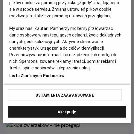
plików cookie za pomocą przycisku „Zgody” znajdującego
się w stopce serwisu. Zmiana ustawień plików cookie
możliwa jest także za pomocą ustawień przeglądarki.
My oraz nasi Zaufani Partnerzy możemy przetwarzać
dane osobowe w następujących celach:
Użycie dokładnych
danych geolokalizacyjnych. Aktywne skanowanie
charakterystyki urządzenia do celów identyfikacji.
Przechowywanie informacji na urządzeniu lub dostęp do
nich. Spersonalizowane reklamy i treści, pomiar reklam i
Wielka wyprzedaż filmowych gadżetów w
treści, opinie odbiorców i ulepszanie usług.
kinach Helios!
Lista Zaufanych Partnerów
W kinach Helios trwa wyprzedaż merchu kinowego, a
rabaty sięgają nawet 60%!
USTAWIENIA ZAAWANSOWANE
Czytaj więcej
Akceptuję