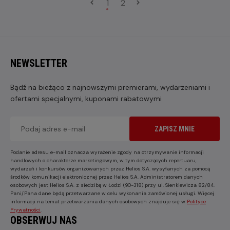
1
2
NEWSLETTER
Bądź na bieżąco z najnowszymi premierami, wydarzeniami i
ofertami specjalnymi, kuponami rabatowymi
ZAPISZ MNIE
Podanie adresu e-mail oznacza wyrażenie zgody na otrzymywanie informacji
handlowych o charakterze marketingowym, w tym dotyczących repertuaru,
wydarzeń i konkursów organizowanych przez Helios S.A. wysyłanych za pomocą
środków komunikacji elektronicznej przez Helios S.A. Administratorem danych
osobowych jest Helios S.A. z siedzibą w Łodzi (90-318) przy ul. Sienkiewicza 82/84.
Pani/Pana dane będą przetwarzane w celu wykonania zamówionej usługi. Więcej
informacji na temat przetwarzania danych osobowych znajduje się w
Polityce
Prywatności
.
OBSERWUJ NAS