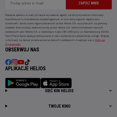
ZAPISZ MNIE
Podanie adresu e-mail oznacza wyrażenie zgody na otrzymywanie informacji
handlowych o charakterze marketingowym, w tym dotyczących repertuaru,
wydarzeń i konkursów organizowanych przez Helios S.A. wysyłanych za pomocą
środków komunikacji elektronicznej przez Helios S.A. Administratorem danych
osobowych jest Helios S.A. z siedzibą w Łodzi (90-318) przy ul. Sienkiewicza 82/84.
Pani/Pana dane będą przetwarzane w celu wykonania zamówionej usługi. Więcej
informacji na temat przetwarzania danych osobowych znajduje się w
Polityce
Prywatności
.
OBSERWUJ NAS
APLIKACJE HELIOS
SIEĆ KIN HELIOS
TWOJE KINO