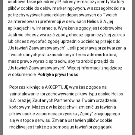
Czas
128 min
osobowe takie jak adresy IP, adresy e-mail czy identyfikatory
trwania
plików cookie do celów marketingowych, w szczególności na
OBSERWUJ
potrzeby wyświetlania reklam dopasowanych do Twoich
zainteresowań i preferencji w serwisach Helios S.A., jej
aplikacjach i w Internecie. Wyrażenie zgody jest dobrowolne.
WIĘCEJ SZCZEGÓŁÓW
REŻYSERIA
SCENARIUSZ
Jeśli nie chcesz wyrazić zgody, chcesz ograniczyć jej zakres
lub chcesz wycofać zgodę uprzednio udzieloną przejdź do
Ridley Scott
David Webb Peoples,
„Ustawień Zaawansowanych”. Jeśli podstawą przetwarzania
Hampton Fancher
GODZINY SEANSÓW
Twoich danych jest uzasadniony interes administratora,
OBSADA
SOBOTA, 8 SIERPNIA 2026
masz prawo wyrazić sprzeciw, aby to zrobić przejdź do
Edward James Olmos, Harrison Ford, Rutger Hauer, Sean
„Ustawień Zaawansowanych”. Więcej informacji znajdziesz
SOBOTA,
Young
w dokumencie
Polityka prywatności
8
15:00
SIERPNIA
2D, napisy
Poprzez kliknięcie AKCEPTUJĘ wyrażasz zgodę na
2026
zainstalowanie i przechowywanie plików typu cookie Helios
S.A. oraz jej Zaufanych Partnerów na Twoim urządzeniu
końcowym. Możesz w każdej chwili zmienić ustawienia
OPIS WYDARZENIA
plików cookie za pomocą przycisku „Zgody” znajdującego
się w stopce serwisu. Zmiana ustawień plików cookie
możliwa jest także za pomocą ustawień przeglądarki.
Tytułowy łowca androidów (HARRISON FORD) jest