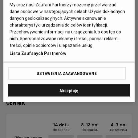
detektywem specjalnym, który w roku 2019 otrzymuje
My oraz nasi Zaufani Partnerzy możemy przetwarzać
zadanie unieszkodliwienia tak zwanych replikantów - czyli
dane osobowe w następujących celach:
Użycie dokładnych
rodzaju robotów przygotowanych do działania na obcych
danych geolokalizacyjnych. Aktywne skanowanie
planetach.
charakterystyki urządzenia do celów identyfikacji.
Przechowywanie informacji na urządzeniu lub dostęp do
Rzecz dzieje się w scenerii ogromnej metropolii Los
nich. Spersonalizowane reklamy i treści, pomiar reklam i
Angeles. W wyniku błędu konstrukcyjnego roboty wywołały
treści, opinie odbiorców i ulepszanie usług.
rebelię. Dochodzi do nieubłaganego polowania na ponurych
Lista Zaufanych Partnerów
ulicach miasta. Łowcy androidów udaje się kolejno odnaleźć
replikanty. Jednakże, wbrew oczekiwaniom, okazują się one
myślącymi stworzeniami o rysach ludzkich, a jeden z nich
USTAWIENIA ZAAWANSOWANE
ratuje policjantowi życie.
Akceptuję
CENNIK
14 dni +
8-13 dni
4-7 dni
do seansu
do seansu
do seansu
Bilet na seans