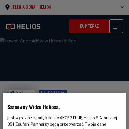
JELENIA GÓRA -
HELIOS
KUP TERAZ
HELIOS REPLAY
Łowca Androidów w Helios
Szanowny Widzu Heliosa,
RePlay
jeśli wyrazisz zgodę klikając AKCEPTUJĘ, Helios S.A. oraz jej
Oryginalny
Gatunek
Minimalny
Blade Runner
Science fiction
Od 13
351
Zaufani Partnerzy będą przetwarzać Twoje dane
tytuł
wiek
lat