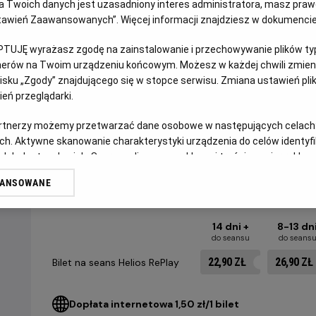
 Twoich danych jest uzasadniony interes administratora, masz prawo
Ustawień Zaawansowanych”. Więcej informacji znajdziesz w dokumenci
Nakłoniony do współpracy z rządem mistrz kung-fu (Lee) 
uczestniczy w śmiertelnie niebezpiecznym turnieju, nocami
PTUJĘ wyrażasz zgodę na zainstalowanie i przechowywanie plików typu
tnerów na Twoim urządzeniu końcowym. Możesz w każdej chwili zmieni
zajmującą się handlem narkotykami, której przewodzi bezli
sku „Zgody” znajdującego się w stopce serwisu. Zmiana ustawień pli
Zaskakujące zwroty akcji, wspaniałe zdjęcia i efektowne sc
eń przeglądarki.
Bruce Lee, sprawiły, że Wejście smoka przeszło do historii 
artnerzy możemy przetwarzać dane osobowe w następujących celach
ch. Aktywne skanowanie charakterystyki urządzenia do celów identyf
 lub dostęp do nich. Spersonalizowane reklamy i treści, pomiar reklam i
CENNIK
sług.
WANSOWANE
erów
14 dni +
8-13 dn
do seansu
do seans
22,90 ZŁ
26,90 ZŁ
Bilet na seans Helios RePlay
Dopłata internetowa 1,50 zł/1 bilet