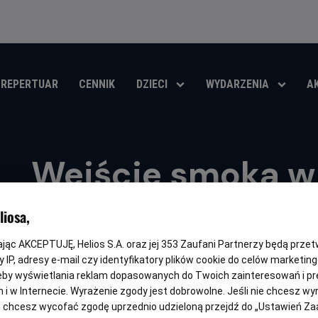
REPERTUAR
CENNIK
DZIECI
WYDARZENIA
A
Wejście smoka w 
Oryginalny
Gatunek
Minimalny
Czas
Enter the Dragon
Akcja
Od 13 lat
112 min
iosa,
tytuł
wiek
trwania
OBSERWUJ
kając AKCEPTUJĘ, Helios S.A. oraz jej
353
Zaufani Partnerzy będą prze
 IP, adresy e-mail czy identyfikatory plików cookie do celów marketin
eby wyświetlania reklam dopasowanych do Twoich zainteresowań i pr
jach i w Internecie. Wyrażenie zgody jest dobrowolne. Jeśli nie chcesz w
ub chcesz wycofać zgodę uprzednio udzieloną przejdź do „Ustawień Z
OPIS WYDARZENIA