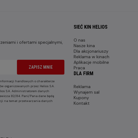
SIEĆ KIN HELIOS
O nas
eniami i ofertami specjalnymi,
Nasze kina
Dla akcjonariuszy
Reklama w kinach
Aplikacje mobilne
ZAPISZ MNIE
Praca
DLA FIRM
nformacji handlowych o charakterze
Reklama
ów organizowanych przez Helios S.A.
lios S.A. Administratorem danych
Wynajem sal
nkiewicza 82/84. Pani/Pana dane będą
Kupony
cji na temat przetwarzania danych
Kontakt