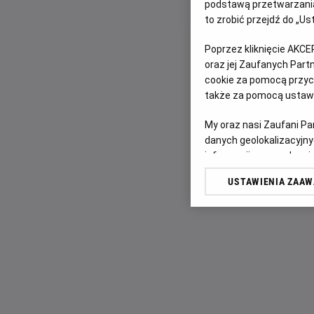
podstawą przetwarzania
to zrobić przejdź do „
Poprzez kliknięcie AKCE
oraz jej Zaufanych Par
cookie za pomocą przyci
także za pomocą ustawi
My oraz nasi Zaufani P
danych geolokalizacyjny
informacji na urządzeniu
odbiorców i ulepszanie u
USTAWIENIA ZAA
Lista Zaufanych Partn