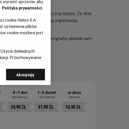
 wyrazić sprzeciw, aby
e
Polityka prywatności
zostaje wysłany na egzotyczną wyspę. Za dnia
 zaś infiltruje przestępczą organizację
 cookie Helios S.A.
ć ustawienia plików
tosny Han.
ków cookie możliwa jest
eny walki, do których choreografię układał sam
kina.
:
Użycie dokładnych
ikacji. Przechowywanie
 treści, opinie
Akceptuję
i
4-7 dni
1-3 dzień
w dniu
u
do seansu
do seansu
seansu
29,90 ZŁ
31,90 ZŁ
33,90 ZŁ