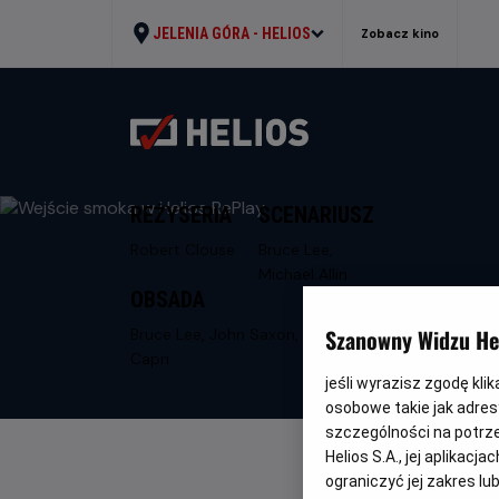
JELENIA GÓRA -
HELIOS
Zobacz kino
REŻYSERIA
SCENARIUSZ
Robert Clouse
Bruce Lee,
Michael Allin
OBSADA
Szanowny Widzu Hel
Bruce Lee, John Saxon, Jim Kelly, Ahna
Capri
jeśli wyrazisz zgodę kli
osobowe takie jak adresy
szczególności na potrz
Helios S.A., jej aplikac
ograniczyć jej zakres l