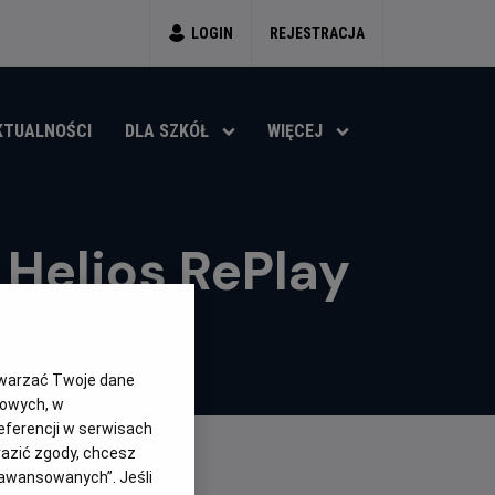
LOGIN
REJESTRACJA
KTUALNOŚCI
DLA SZKÓŁ
WIĘCEJ
Helios RePlay
twarzać Twoje dane
gowych, w
eferencji w serwisach
yrazić zgody, chcesz
aawansowanych”. Jeśli