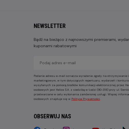
NEWSLETTER
Bądź na bieżąco z najnowszymi premierami, wydarz
kuponami rabatowymi
Podanie adresu e-mail oznacza wyrażenie zgody na otrzymywanie i
marketingowym, w tym dotyczących repertuaru, wydarzeń i konkurs
wysyłanych za pomocą środków komunikacji elektronicznej przez He
osobowych jest Helios S.A. z siedzibą w Łodzi (90-318) przy ul. Sie
przetwarzane w celu wykonania zamówionej usługi. Więcej informa
osobowych znajduje się w
Polityce Prywatności
.
OBSERWUJ NAS