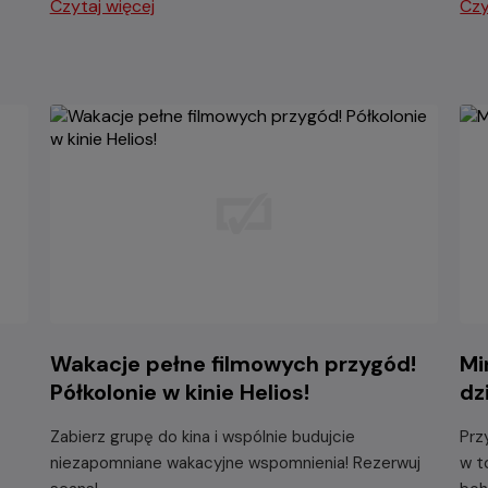
Czytaj więcej
Czy
Wakacje pełne filmowych przygód!
Mi
Półkolonie w kinie Helios!
dz
Zabierz grupę do kina i wspólnie budujcie
Prz
niezapomniane wakacyjne wspomnienia! Rezerwuj
w t