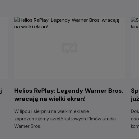
j
Helios RePlay: Legendy Warner Bros.
Sp
wracają na wielki ekran!
ju
W lipcu i sierpniu na wielkim ekranie
Doł
zaprezentujemy sześć kultowych filmów studia
oso
Warner Bros.
kon