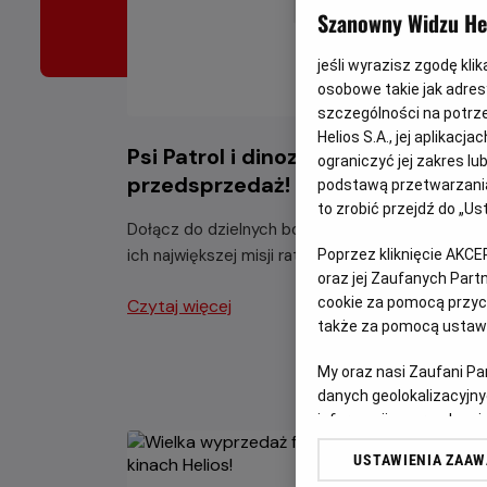
Szanowny Widzu Hel
jeśli wyrazisz zgodę kli
osobowe takie jak adresy
szczególności na potrz
Helios S.A., jej aplikac
Psi Patrol i dinozaury -
ograniczyć jej zakres l
przedsprzedaż!
podstawą przetwarzania
to zrobić przejdź do „
Dołącz do dzielnych bohaterów Psiego Patrolu 
ich największej misji ratunkowej w historii.
Poprzez kliknięcie AKCE
oraz jej Zaufanych Par
cookie za pomocą przyci
Czytaj więcej
także za pomocą ustawi
My oraz nasi Zaufani P
danych geolokalizacyjny
informacji na urządzeniu
odbiorców i ulepszanie u
USTAWIENIA ZAA
Lista Zaufanych Partn