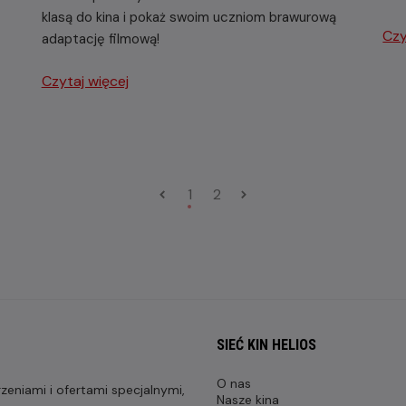
klasą do kina i pokaż swoim uczniom brawurową
Czy
adaptację filmową!
Czytaj więcej
1
2
SIEĆ KIN HELIOS
O nas
eniami i ofertami specjalnymi,
Nasze kina