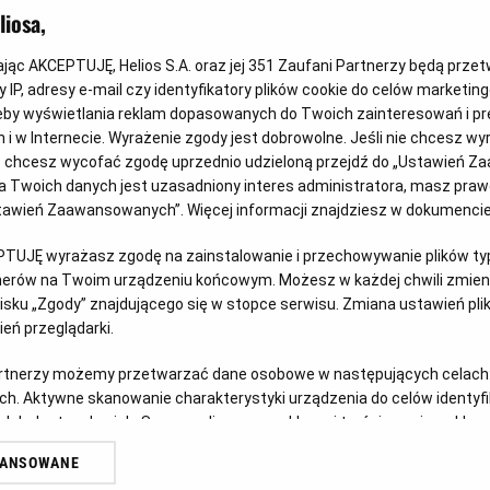
iosa,
kając AKCEPTUJĘ, Helios S.A. oraz jej
351
Zaufani Partnerzy będą prze
 IP, adresy e-mail czy identyfikatory plików cookie do celów marketin
eby wyświetlania reklam dopasowanych do Twoich zainteresowań i pr
jach i w Internecie. Wyrażenie zgody jest dobrowolne. Jeśli nie chcesz w
Każde miasto ma swojego Spider-
Gw
ub chcesz wycofać zgodę uprzednio udzieloną przejdź do „Ustawień Z
Mana – KONKURS!
sp
 Twoich danych jest uzasadniony interes administratora, masz prawo
Ustawień Zaawansowanych”. Więcej informacji znajdziesz w dokumenci
w
Z okazji premiery filmu „Spider-Man: Całkiem nowy
Prz
dzień” chcemy udowodnić, że każdy z nas może
prz
PTUJĘ wyrażasz zgodę na zainstalowanie i przechowywanie plików typu
tnerów na Twoim urządzeniu końcowym. Możesz w każdej chwili zmieni
zostać Spider-Manem w swoim otoczeniu.
pos
sku „Zgody” znajdującego się w stopce serwisu. Zmiana ustawień pli
eń przeglądarki.
Czytaj więcej
Czy
artnerzy możemy przetwarzać dane osobowe w następujących celach
ch. Aktywne skanowanie charakterystyki urządzenia do celów identyf
 lub dostęp do nich. Spersonalizowane reklamy i treści, pomiar reklam i
sług.
WANSOWANE
erów