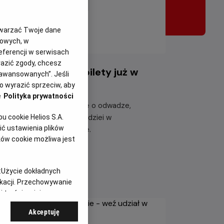
twarzać Twoje dane
gowych, w
eferencji w serwisach
yrazić zgody, chcesz
iazdozbiór Psa - bilety już w
aawansowanych”. Jeśli
rzedaży!
 wyrazić sprzeciw, aby
e
Polityka prywatności
eżyj emocjonującą historię o odwadze,
etrwaniu i poszukiwaniu nadziei w
 cookie Helios S.A.
ć ustawienia plików
tapokaliptycznym świecie.
ków cookie możliwa jest
taj więcej
:
Użycie dokładnych
ikacji. Przechowywanie
 treści, opinie
Akceptuję