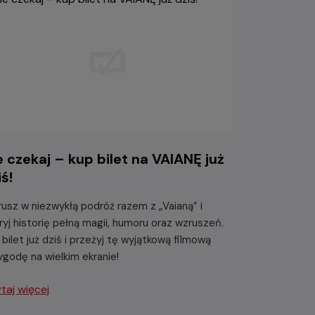
e czekaj – kup bilet na VAIANĘ już
iś!
usz w niezwykłą podróż razem z „Vaianą” i
ryj historię pełną magii, humoru oraz wzruszeń.
 bilet już dziś i przeżyj tę wyjątkową filmową
ygodę na wielkim ekranie!
taj więcej