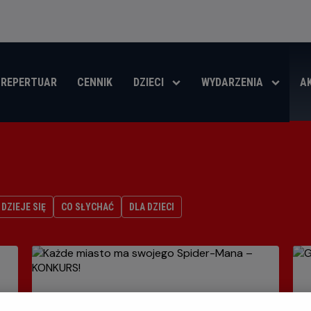
REPERTUAR
CENNIK
DZIECI
WYDARZENIA
A
DZIEJE SIĘ
CO SŁYCHAĆ
DLA DZIECI