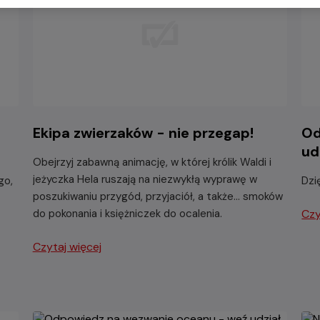
Ekipa zwierzaków - nie przegap!
Od
ud
Obejrzyj zabawną animację, w której królik Waldi i
jeżyczka Hela ruszają na niezwykłą wyprawę w
go,
Dzi
poszukiwaniu przygód, przyjaciół, a także... smoków
do pokonania i księżniczek do ocalenia.
Czy
Czytaj więcej