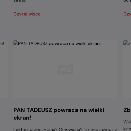
seans!
boh
Czytaj więcej
Czy
PAN TADEUSZ powraca na wielki
Zb
ekran!
Wsk
kin
Lektura przeczytana? Omówiona? To teraz skocz z