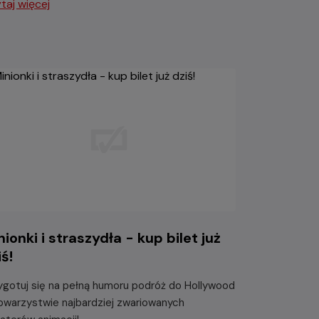
taj więcej
nionki i straszydła - kup bilet już
iś!
ygotuj się na pełną humoru podróż do Hollywood
owarzystwie najbardziej zwariowanych