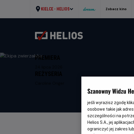
KIELCE -
HELIOS
Zobacz kino
PREMIERA
24 lipca 2026
REŻYSERIA
Caroline Origer
Szanowny Widzu Hel
jeśli wyrazisz zgodę kli
osobowe takie jak adresy
szczególności na potrz
Helios S.A., jej aplikac
ograniczyć jej zakres l