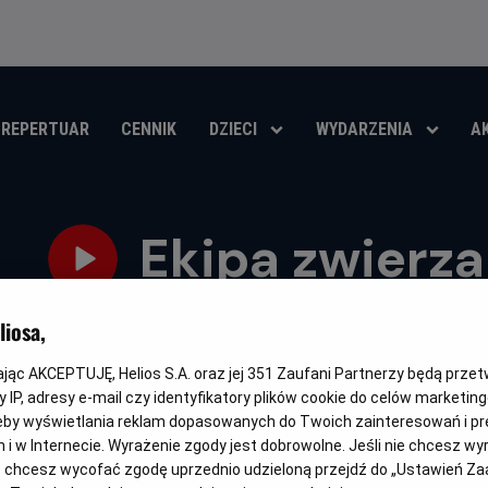
REPERTUAR
CENNIK
DZIECI
WYDARZENIA
A
Ekipa zwierz
Oryginalny
Gatunek
Minimalny
Czas
Kraj
Spiked
Animowany
Od 6 lat
84 min
Belgia, Franc
iosa,
tytuł
wiek
trwania
i
rok
OBSERWUJ
produkcji
kając AKCEPTUJĘ, Helios S.A. oraz jej
351
Zaufani Partnerzy będą prze
 IP, adresy e-mail czy identyfikatory plików cookie do celów marketin
eby wyświetlania reklam dopasowanych do Twoich zainteresowań i pr
jach i w Internecie. Wyrażenie zgody jest dobrowolne. Jeśli nie chcesz w
ub chcesz wycofać zgodę uprzednio udzieloną przejdź do „Ustawień Z
DUBBING
FAMILIJNY