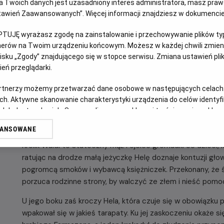
 Twoich danych jest uzasadniony interes administratora, masz prawo
Ustawień Zaawansowanych”. Więcej informacji znajdziesz w dokumenci
GODZINY SEANSÓW
DZISIAJ, 6 SIERPNIA 2026
PTUJĘ wyrażasz zgodę na zainstalowanie i przechowywanie plików typu
DZISIAJ,
tnerów na Twoim urządzeniu końcowym. Możesz w każdej chwili zmieni
6
10:20
13:50
sku „Zgody” znajdującego się w stopce serwisu. Zmiana ustawień pli
SIERPNIA
2D, dubbing
2D, dubbing
eń przeglądarki.
2026
artnerzy możemy przetwarzać dane osobowe w następujących celach
ch. Aktywne skanowanie charakterystyki urządzenia do celów identyf
 lub dostęp do nich. Spersonalizowane reklamy i treści, pomiar reklam i
OPIS FILMU
sług.
WANSOWANE
erów
Królik Waldi to stateczny mąż i ojciec gromadki 53 dzieci, 
ratując na drodze małą jeżyczkę Helę doznaje kontuzji gło
pogromcą smoków i wybawcą księżniczek. Przekonany, że ś
porzuca rodzinne strony, by walczyć ze złem i nieść pomo
U jego boku zaś kroczy Hela, która czuje się w obowiązku pi
wpakował się w jakieś tarapaty. Ku jej zaskoczeniu okaże 