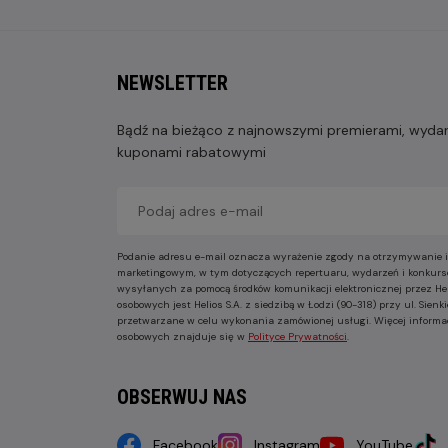
NEWSLETTER
Bądź na bieżąco z najnowszymi premierami, wydarz
kuponami rabatowymi
Podanie adresu e-mail oznacza wyrażenie zgody na otrzymywanie i
marketingowym, w tym dotyczących repertuaru, wydarzeń i konkurs
wysyłanych za pomocą środków komunikacji elektronicznej przez He
osobowych jest Helios S.A. z siedzibą w Łodzi (90-318) przy ul. Sie
przetwarzane w celu wykonania zamówionej usługi. Więcej informa
osobowych znajduje się w
Polityce Prywatności
.
OBSERWUJ NAS
Facebook
Instagram
YouTube