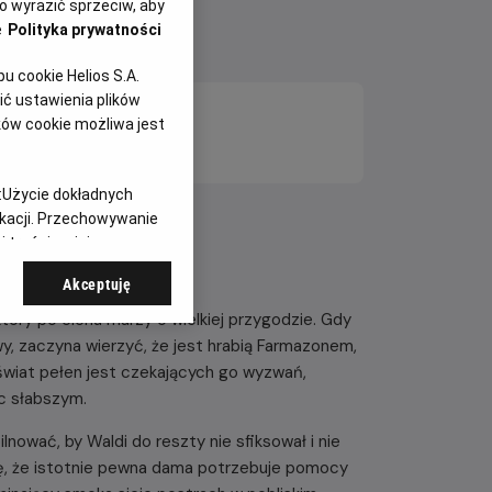
 wyrazić sprzeciw, aby
e
Polityka prywatności
 cookie Helios S.A.
ć ustawienia plików
ków cookie możliwa jest
:
Użycie dokładnych
ikacji. Przechowywanie
 treści, opinie
Akceptuję
który po cichu marzy o wielkiej przygodzie. Gdy
wy, zaczyna wierzyć, że jest hrabią Farmazonem,
wiat pełen jest czekających go wyzwań,
c słabszym.
lnować, by Waldi do reszty nie sfiksował i nie
się, że istotnie pewna dama potrzebuje pomocy