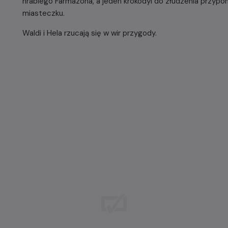
hrabiego Farmazona, a jeden krokodyl do złudzenia przypo
miasteczku.
Waldi i Hela rzucają się w wir przygody.