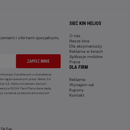
SIEĆ KIN HELIOS
O nas
eniami i ofertami specjalnymi,
Nasze kina
Dla akcjonariuszy
Reklama w kinach
Aplikacje mobilne
ZAPISZ MNIE
Praca
DLA FIRM
nformacji handlowych o charakterze
Reklama
ów organizowanych przez Helios S.A.
lios S.A. Administratorem danych
Wynajem sal
nkiewicza 82/84. Pani/Pana dane będą
Kupony
cji na temat przetwarzania danych
Kontakt
TikTok