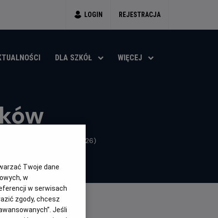
LOGIN
REJESTRACJA
KTUALNOŚCI
DLA SZKÓŁ
WIĘCEJ
aków
ja, Wielka Brytania, Inne (2026)
twarzać Twoje dane
gowych, w
eferencji w serwisach
yrazić zgody, chcesz
aawansowanych”. Jeśli