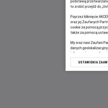
podstawą przetwarzania
to zrobić przejdź do „
Poprzez kliknięcie AKCE
oraz jej Zaufanych Par
cookie za pomocą przyci
także za pomocą ustawi
My oraz nasi Zaufani P
danych geolokalizacyjny
informacji na urządzeniu
odbiorców i ulepszanie u
USTAWIENIA ZAA
Lista Zaufanych Partn