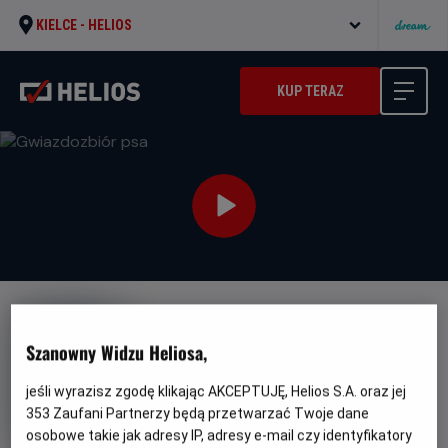
KIELCE -
HELIOS
KUP TERAZ
NAPISY
JUŻ W SPRZEDAŻY!
PREMIERA
Szanowny Widzu Heliosa,
Gwiazdozbiór psa
Oryginalny
Gatunek
Minimalny
The Dog Stars
Akcja
Od 13 lat
jeśli wyrazisz zgodę klikając AKCEPTUJĘ, Helios S.A. oraz jej
tytuł
Czas
Kraj
wiek
119 min
USA (2026)
353
Zaufani Partnerzy będą przetwarzać Twoje dane
trwania
i
osobowe takie jak adresy IP, adresy e-mail czy identyfikatory
rok