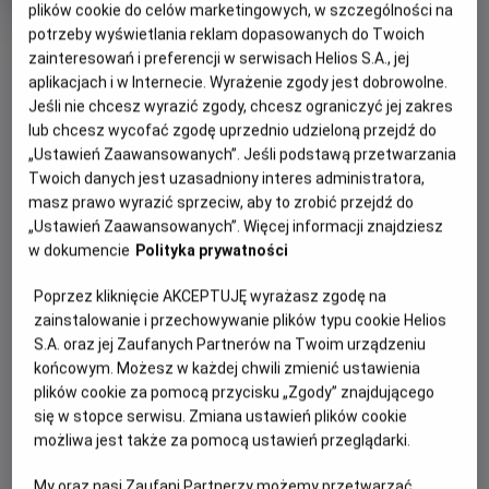
plików cookie do celów marketingowych, w szczególności na
produkcji
potrzeby wyświetlania reklam dopasowanych do Twoich
OBSERWUJ
zainteresowań i preferencji w serwisach Helios S.A., jej
aplikacjach i w Internecie. Wyrażenie zgody jest dobrowolne.
Jeśli nie chcesz wyrazić zgody, chcesz ograniczyć jej zakres
WIĘCEJ SZCZEGÓŁÓW
PREMIERA
lub chcesz wycofać zgodę uprzednio udzieloną przejdź do
„Ustawień Zaawansowanych”. Jeśli podstawą przetwarzania
28 sierpnia 2026
Twoich danych jest uzasadniony interes administratora,
REŻYSERIA
SCENARIUSZ
GODZINY SEANSÓW
masz prawo wyrazić sprzeciw, aby to zrobić przejdź do
Ridley Scott
Mark L. Smith
PIĄTEK, 28 SIERPNIA 2026
„Ustawień Zaawansowanych”. Więcej informacji znajdziesz
OBSADA
w dokumencie
Polityka prywatności
PIĄTEK,
Josh Brolin, Guy Pearce, Benedict Wong, Allison Janney,
28
17:30
19:00
Margaret Qualley, Jacob Elordi
SIERPNIA
Poprzez kliknięcie AKCEPTUJĘ wyrażasz zgodę na
2D, napisy
2D, napisy
2026
zainstalowanie i przechowywanie plików typu cookie Helios
S.A. oraz jej Zaufanych Partnerów na Twoim urządzeniu
końcowym. Możesz w każdej chwili zmienić ustawienia
plików cookie za pomocą przycisku „Zgody” znajdującego
POKAŻ KOLEJNE DNI
się w stopce serwisu. Zmiana ustawień plików cookie
możliwa jest także za pomocą ustawień przeglądarki.
- Dolby Atmos
My oraz nasi Zaufani Partnerzy możemy przetwarzać