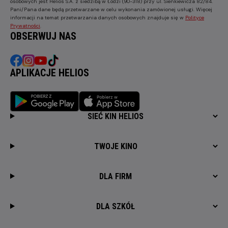
osobowych jest Helios S.A. z siedzibą w Łodzi (90-318) przy ul. Sienkiewicza 82/84.
Pani/Pana dane będą przetwarzane w celu wykonania zamówionej usługi. Więcej
informacji na temat przetwarzania danych osobowych znajduje się w
Polityce
Prywatności
.
OBSERWUJ NAS
APLIKACJE HELIOS
SIEĆ KIN HELIOS
TWOJE KINO
DLA FIRM
DLA SZKÓŁ