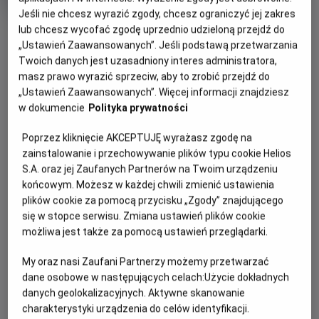
produkcji
Jeśli nie chcesz wyrazić zgody, chcesz ograniczyć jej zakres
OBSERWUJ
lub chcesz wycofać zgodę uprzednio udzieloną przejdź do
„Ustawień Zaawansowanych”. Jeśli podstawą przetwarzania
Twoich danych jest uzasadniony interes administratora,
masz prawo wyrazić sprzeciw, aby to zrobić przejdź do
WIĘCEJ SZCZEGÓŁÓW
PREMIERA
„Ustawień Zaawansowanych”. Więcej informacji znajdziesz
28 czerwca 2013
w dokumencie
Polityka prywatności
REŻYSERIA
SCENARIUSZ
OPIS FILMU
Louis Leterrier
Edward Ricourt, Boaz Yakin
Poprzez kliknięcie AKCEPTUJĘ wyrażasz zgodę na
OBSADA
zainstalowanie i przechowywanie plików typu cookie Helios
Istniejąca od wieków tajna organizacja OKO zbiera ekipę
S.A. oraz jej Zaufanych Partnerów na Twoim urządzeniu
najbardziej utalentowanych, obdarzonych niezwykłymi
Jesse Eisenberg, Mark Ruffalo, Michael Caine
końcowym. Możesz w każdej chwili zmienić ustawienia
umiejętnościami iluzjonistów i powierza im cel, którego nikt
plików cookie za pomocą przycisku „Zgody” znajdującego
dotąd nie miał odwagi się podjąć. O grupie robi się głośno
się w stopce serwisu. Zmiana ustawień plików cookie
po spektaklu, podczas którego rabują bank znajdujący się
możliwa jest także za pomocą ustawień przeglądarki.
na innym kontynencie, a miliony przelewają na konta ludzi
obecnych na widowni. Tropem iluzjonistów rusza agent FBI,
My oraz nasi Zaufani Partnerzy możemy przetwarzać
przekonany, że za ich działalnością musi kryć się coś
dane osobowe w następujących celach:
Użycie dokładnych
więcej. Nie jest on jedynym człowiekiem, który chce
danych geolokalizacyjnych. Aktywne skanowanie
poznać tajemnicę grupy, która przygotowuje się do
charakterystyki urządzenia do celów identyfikacji.