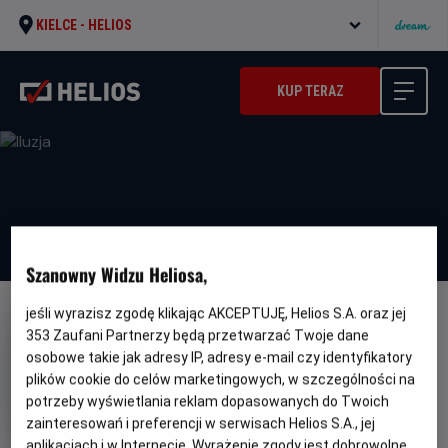
KIELCE -
HELIOS
KUP TERAZ
Szanowny Widzu Heliosa,
jeśli wyrazisz zgodę klikając AKCEPTUJĘ, Helios S.A. oraz jej
NAPISY
353
Zaufani Partnerzy będą przetwarzać Twoje dane
Iluzja
osobowe takie jak adresy IP, adresy e-mail czy identyfikatory
plików cookie do celów marketingowych, w szczególności na
Oryginalny
Gatunek
Minimalny
Now You see Me
Thriller
Od 13 lat
potrzeby wyświetlania reklam dopasowanych do Twoich
tytuł
Czas
Kraj
wiek
115 min
Francja, USA
trwania
i
zainteresowań i preferencji w serwisach Helios S.A., jej
rok
aplikacjach i w Internecie. Wyrażenie zgody jest dobrowolne.