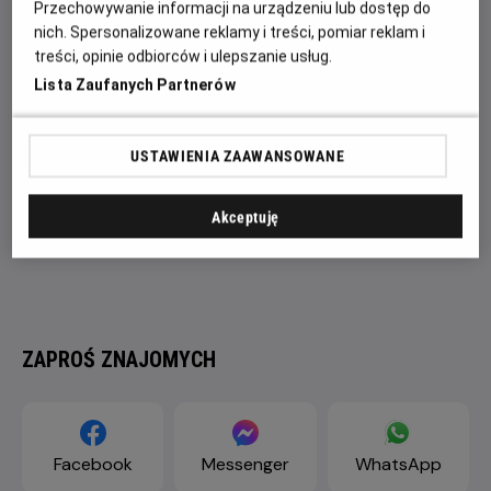
Przechowywanie informacji na urządzeniu lub dostęp do
realizacji bezprecedensowego planu.
nich. Spersonalizowane reklamy i treści, pomiar reklam i
treści, opinie odbiorców i ulepszanie usług.
Lista Zaufanych Partnerów
USTAWIENIA ZAAWANSOWANE
Akceptuję
ZAPROŚ ZNAJOMYCH
Facebook
Messenger
WhatsApp