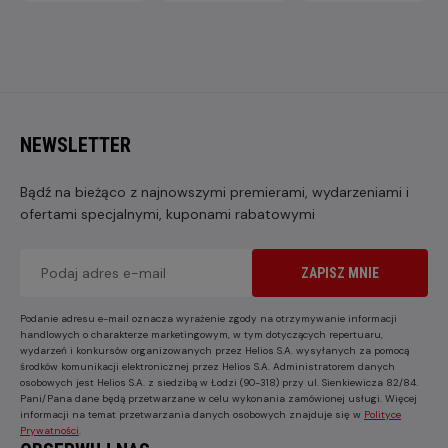
NEWSLETTER
Bądź na bieżąco z najnowszymi premierami, wydarzeniami i
ofertami specjalnymi, kuponami rabatowymi
ZAPISZ MNIE
Podanie adresu e-mail oznacza wyrażenie zgody na otrzymywanie informacji
handlowych o charakterze marketingowym, w tym dotyczących repertuaru,
wydarzeń i konkursów organizowanych przez Helios S.A. wysyłanych za pomocą
środków komunikacji elektronicznej przez Helios S.A. Administratorem danych
osobowych jest Helios S.A. z siedzibą w Łodzi (90-318) przy ul. Sienkiewicza 82/84.
Pani/Pana dane będą przetwarzane w celu wykonania zamówionej usługi. Więcej
informacji na temat przetwarzania danych osobowych znajduje się w
Polityce
Prywatności
.