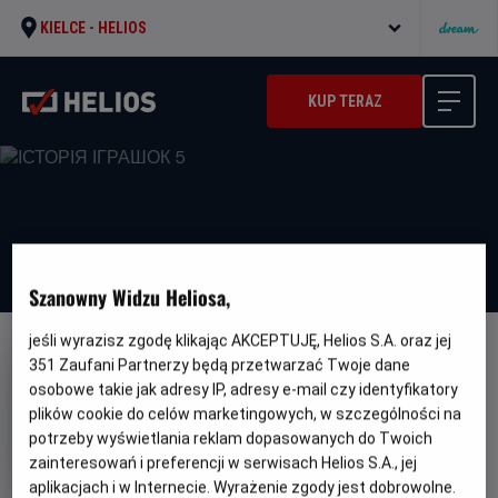
KIELCE -
HELIOS
KUP TERAZ
Szanowny Widzu Heliosa,
jeśli wyrazisz zgodę klikając AKCEPTUJĘ, Helios S.A. oraz jej
DUBBING
WERSJA JĘZYKOWA UA
351
Zaufani Partnerzy będą przetwarzać Twoje dane
osobowe takie jak adresy IP, adresy e-mail czy identyfikatory
ІСТОРІЯ ІГРАШОК 5
plików cookie do celów marketingowych, w szczególności na
Oryginalny
Gatunek
Toy Story 5
Animowany / Komedia /
potrzeby wyświetlania reklam dopasowanych do Twoich
tytuł
Minimalny
Przygodowy
Od 6 lat
zainteresowań i preferencji w serwisach Helios S.A., jej
Czas
Kraj
wiek
102 min
USA, Japonia
aplikacjach i w Internecie. Wyrażenie zgody jest dobrowolne.
trwania
i