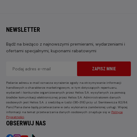
NEWSLETTER
Bądź na bieżąco z najnowszymi premierami, wydarzeniami i
ofertami specjalnymi, kuponami rabatowymi
ZAPISZ MNIE
Podanie adresu e-mail oznacza wyrażenie zgody na otrzymywanie informacji
handlowych o charakterze marketingowym, w tym dotyczących repertuaru,
wydarzeń i konkursów organizowanych przez Helios S.A. wysyłanych za pomocą
środków komunikacji elektronicznej przez Helios S.A. Administratorem danych
osobowych jest Helios S.A. z siedzibą w Łodzi (90-318) przy ul. Sienkiewicza 82/84.
Pani/Pana dane będą przetwarzane w celu wykonania zamówionej usługi. Więcej
informacji na temat przetwarzania danych osobowych znajduje się w
Polityce
Prywatności
.
OBSERWUJ NAS