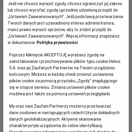
rok
Jeśli nie chcesz wyrazić zgody, chcesz ograniczyć jej zakres
produkcji
lub chcesz wycofać zgodę uprzednio udzieloną przejdź do
OBSERWUJ
„Ustawień Zaawansowanych”. Jeśli podstawą przetwarzania
Twoich danych jest uzasadniony interes administratora,
masz prawo wyrazić sprzeciw, aby to zrobić przejdź do
WIĘCEJ SZCZEGÓŁÓW
PREMIERA
„Ustawień Zaawansowanych”. Więcej informacji znajdziesz
17 czerwca 2026
w dokumencie
Polityka prywatności
REŻYSERIA
OPIS FILMU
Poprzez kliknięcie AKCEPTUJĘ wyrażasz zgodę na
Ендрю Стентон, Кенна
zainstalowanie i przechowywanie plików typu cookie Helios
Гарріс
У новому розділі культової історії Базз, Вуді, Джессі та їхні
S.A. oraz jej Zaufanych Partnerów na Twoim urządzeniu
друзі зіштовхуються з неочікуваною суперницею —
końcowym. Możesz w każdej chwili zmienić ustawienia
Ліліпад, високотехнологічним планшетом у формі жабки,
plików cookie za pomocą przycisku „Zgody” znajdującego
що перевертає їхній світ догори дриґом. Вона стає
się w stopce serwisu. Zmiana ustawień plików cookie
справжнім випробуванням для старих героїв, змушуючи їх
możliwa jest także za pomocą ustawień przeglądarki.
знову об’єднатися, щоб врятувати улюблений світ
My oraz nasi Zaufani Partnerzy możemy przetwarzać
дитинства. Тим часом до команди приєднується новий
dane osobowe w następujących celach:
Użycie dokładnych
кумедний герой — Смарті Пентс — іграшка, що має
danych geolokalizacyjnych. Aktywne skanowanie
привчати малюків до горщика.
charakterystyki urządzenia do celów identyfikacji.