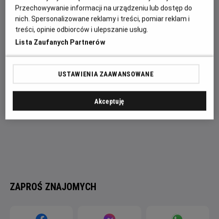
To filmowana na żywo na scenie National Theatre w
Przechowywanie informacji na urządzeniu lub dostęp do
nich. Spersonalizowane reklamy i treści, pomiar reklam i
reżyserii Caitríony McLaughlin, mroczna, zabawna opowieść
treści, opinie odbiorców i ulepszanie usług.
naszpikowana sekretami.
Lista Zaufanych Partnerów
USTAWIENIA ZAAWANSOWANE
Akceptuję
ZAPROŚ ZNAJOMYCH