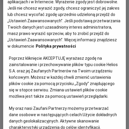
trwania
i
aplikacjach i w Internecie. Wyrażenie zgody jest dobrowolne.
rok
Jeśli nie chcesz wyrazić zgody, chcesz ograniczyć jej zakres
produkcji
OBSERWUJ
lub chcesz wycofać zgodę uprzednio udzieloną przejdź do
„Ustawień Zaawansowanych”. Jeśli podstawą przetwarzania
Twoich danych jest uzasadniony interes administratora,
WIĘCEJ SZCZEGÓŁÓW
PREMIERA
masz prawo wyrazić sprzeciw, aby to zrobić przejdź do
„Ustawień Zaawansowanych”. Więcej informacji znajdziesz
21 czerwca 2026
w dokumencie
Polityka prywatności
REŻYSERIA
SCENARIUSZ
OPIS FILMU
Caitríona McLaughlin
John Millington Synge
Poprzez kliknięcie AKCEPTUJĘ wyrażasz zgodę na
OBSADA
Nicola Coughlan (Bridgertonowie) u boku Éanny Hardwicke
zainstalowanie i przechowywanie plików typu cookie Helios
(Szóste przykazanie) i Siobhán McSweeney (Derry Girls) w
Nicola Coughlan, Éanna Hardwicke, Siobhán McSweeney
S.A. oraz jej Zaufanych Partnerów na Twoim urządzeniu
porywającej sztuce pióra Johna Millingtona Synge'a o
końcowym. Możesz w każdej chwili zmienić ustawienia
młodości i odkrywaniu siebie.
plików cookie za pomocą przycisku „Zgody” znajdującego
się w stopce serwisu. Zmiana ustawień plików cookie
Życie Pegeen Flaherty wywraca się do góry nogami, gdy do
możliwa jest także za pomocą ustawień przeglądarki.
jej pubu wchodzi młody mężczyzna, który twierdzi, że zabił
swojego ojca. Zabójca nie spotyka się z potępieniem, lecz
My oraz nasi Zaufani Partnerzy możemy przetwarzać
dane osobowe w następujących celach:
Użycie dokładnych
staje się lokalnym bohaterem i zaczyna podbijać serca.
danych geolokalizacyjnych. Aktywne skanowanie
Wtedy niespodziewanie pojawia się drugi mężczyzna…
charakterystyki urządzenia do celów identyfikacji.