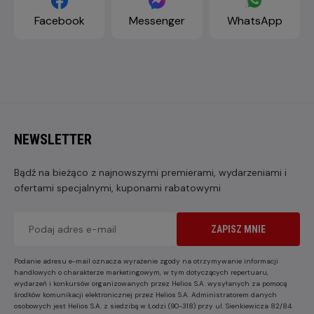
Facebook
Messenger
WhatsApp
NEWSLETTER
Bądź na bieżąco z najnowszymi premierami, wydarzeniami i
ofertami specjalnymi, kuponami rabatowymi
ZAPISZ MNIE
Podanie adresu e-mail oznacza wyrażenie zgody na otrzymywanie informacji
handlowych o charakterze marketingowym, w tym dotyczących repertuaru,
wydarzeń i konkursów organizowanych przez Helios S.A. wysyłanych za pomocą
środków komunikacji elektronicznej przez Helios S.A. Administratorem danych
osobowych jest Helios S.A. z siedzibą w Łodzi (90-318) przy ul. Sienkiewicza 82/84.