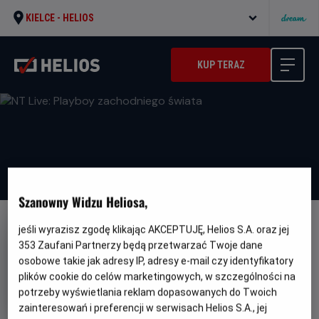
KIELCE -
HELIOS
KUP TERAZ
Szanowny Widzu Heliosa,
jeśli wyrazisz zgodę klikając AKCEPTUJĘ, Helios S.A. oraz jej
NAPISY
353
Zaufani Partnerzy będą przetwarzać Twoje dane
NT Live: Playboy zachodniego
osobowe takie jak adresy IP, adresy e-mail czy identyfikatory
świata
plików cookie do celów marketingowych, w szczególności na
potrzeby wyświetlania reklam dopasowanych do Twoich
Gatunek
Spektakl teatralny
Czas
Kraj
zainteresowań i preferencji w serwisach Helios S.A., jej
150 min
Wielka Brytania