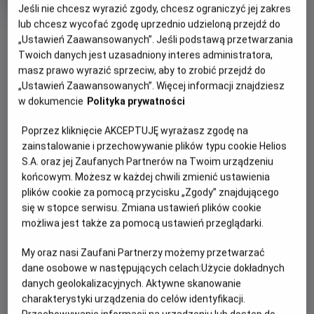
produkcji
Jeśli nie chcesz wyrazić zgody, chcesz ograniczyć jej zakres
lub chcesz wycofać zgodę uprzednio udzieloną przejdź do
OBSERWUJ
„Ustawień Zaawansowanych”. Jeśli podstawą przetwarzania
Twoich danych jest uzasadniony interes administratora,
masz prawo wyrazić sprzeciw, aby to zrobić przejdź do
WIĘCEJ SZCZEGÓŁÓW
PREMIERA
„Ustawień Zaawansowanych”. Więcej informacji znajdziesz
26 czerwca 2026
w dokumencie
Polityka prywatności
REŻYSERIA
OPIS FILMU
Poprzez kliknięcie AKCEPTUJĘ wyrażasz zgodę na
Manu Herrera
zainstalowanie i przechowywanie plików typu cookie Helios
OBSADA
Cztery przyjaciółki udają się do odosobnionego domu
S.A. oraz jej Zaufanych Partnerów na Twoim urządzeniu
położonego głęboko w lesie, aby odprawić rytuał inicjacji
Maggie García, Patricia Peñalver, Elena Gallardo, Eve Ryan,
końcowym. Możesz w każdej chwili zmienić ustawienia
Mike Fajardo
nowej czarownicy i dopełnić krąg czterech żywiołów. Lily,
plików cookie za pomocą przycisku „Zgody” znajdującego
blada i introwertyczna dwudziestolatka, która właśnie
się w stopce serwisu. Zmiana ustawień plików cookie
dołączyła do grupy, została wybrana na reprezentantkę
możliwa jest także za pomocą ustawień przeglądarki.
żywiołu powietrza. Nie zdaje sobie sprawy, że prawdziwy
My oraz nasi Zaufani Partnerzy możemy przetwarzać
cel rytuału jest zupełnie inny – Lily ma zostać złożona w
dane osobowe w następujących celach:
Użycie dokładnych
ofierze, a jej koleżanki pragną za jej pomocą przywołać
danych geolokalizacyjnych. Aktywne skanowanie
uśpionego demona.
charakterystyki urządzenia do celów identyfikacji.