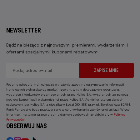
NEWSLETTER
Bądź na bieżąco z najnowszymi premierami, wydarzeniami i
ofertami specjalnymi, kuponami rabatowymi
ZAPISZ MNIE
Podanie adresu e-mail oznacza wyrażenie zgody na otrzymywanie informacji
handlowych o charakterze marketingowym, w tym dotyczących repertuaru,
wydarzeń i konkursów organizowanych przez Helios S.A. wysyłanych za pomocą
środków komunikacji elektronicznej przez Helios S.A. Administratorem danych
osobowych jest Helios S.A. z siedzibą w Łodzi (90-318) przy ul. Sienkiewicza 82/84.
Pani/Pana dane będą przetwarzane w celu wykonania zamówionej usługi. Więcej
informacji na temat przetwarzania danych osobowych znajduje się w
Polityce
Prywatności
.
OBSERWUJ NAS