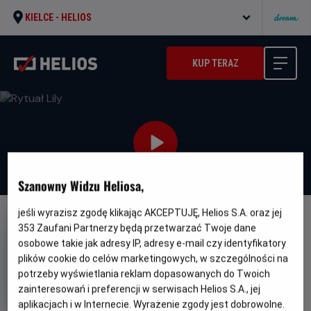
KIELCE -
HELIOS
KUP TERAZ
Szanowny Widzu Heliosa,
jeśli wyrazisz zgodę klikając AKCEPTUJĘ, Helios S.A. oraz jej
NAPISY
353
Zaufani Partnerzy będą przetwarzać Twoje dane
osobowe takie jak adresy IP, adresy e-mail czy identyfikatory
Rytuał Lily
plików cookie do celów marketingowych, w szczególności na
Oryginalny
Gatunek
Minimalny
El ritual de Lily
Horror
Od 15 lat
potrzeby wyświetlania reklam dopasowanych do Twoich
tytuł
Czas
Kraj
wiek
105 min
Hiszpania
zainteresowań i preferencji w serwisach Helios S.A., jej
trwania
i
aplikacjach i w Internecie. Wyrażenie zgody jest dobrowolne.
rok