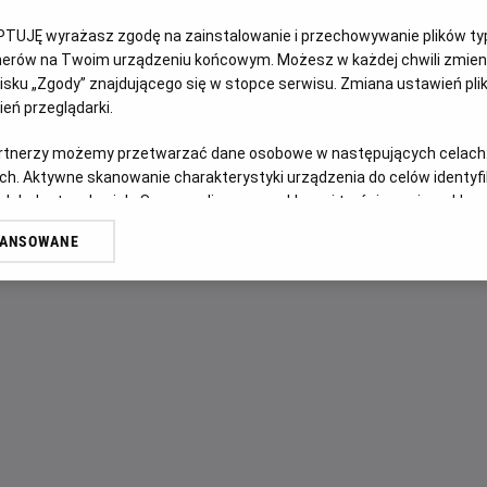
OPIS WYDARZENIA
PTUJĘ wyrażasz zgodę na zainstalowanie i przechowywanie plików typu
tnerów na Twoim urządzeniu końcowym. Możesz w każdej chwili zmieni
Marty McFly i doktor Brown powracają! Tym razem muszą ud
sku „Zgody” znajdującego się w stopce serwisu. Zmiana ustawień pli
Marty'ego przed niebezpieczeństwem. Od tego momentu po
eń przeglądarki.
szalone, a ekipa musi wykonywać liczne skoki w czasie, p
artnerzy możemy przetwarzać dane osobowe w następujących celach
bieg historii. To wymagająca – ale wciąż niezwykle zabawna
ch. Aktywne skanowanie charakterystyki urządzenia do celów identyf
 lub dostęp do nich. Spersonalizowane reklamy i treści, pomiar reklam i
sług.
WANSOWANE
erów