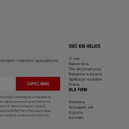
SIEĆ KIN HELIOS
O nas
eniami i ofertami specjalnymi,
Nasze kina
Dla akcjonariuszy
Reklama w kinach
Aplikacje mobilne
ZAPISZ MNIE
Praca
DLA FIRM
nformacji handlowych o charakterze
Reklama
ów organizowanych przez Helios S.A.
lios S.A. Administratorem danych
Wynajem sal
nkiewicza 82/84. Pani/Pana dane będą
Kupony
cji na temat przetwarzania danych
Kontakt