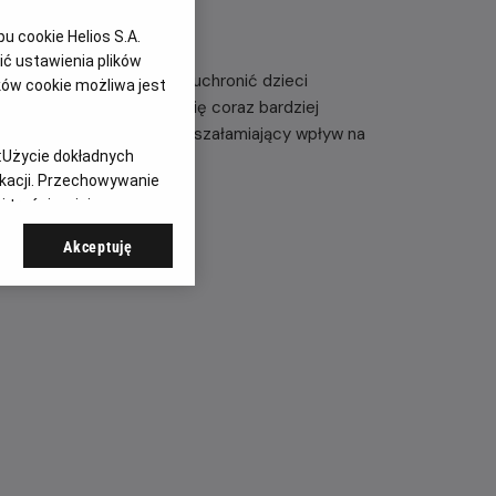
 cookie Helios S.A.
ć ustawienia plików
ać się w przyszłość, by uchronić dzieci
ków cookie możliwa jest
dróże w czasie stają się coraz bardziej
onieważ ich wyprawy mają oszałamiający wpływ na
:
Użycie dokładnych
 – kontynuacja serii.
ikacji. Przechowywanie
 treści, opinie
Akceptuję