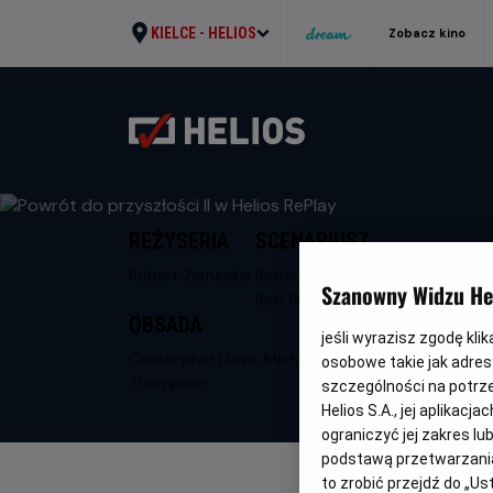
KIELCE -
HELIOS
Zobacz kino
REŻYSERIA
SCENARIUSZ
Robert Zemeckis
Robert Zemeckis,
Szanowny Widzu Hel
Bob Gale
OBSADA
jeśli wyrazisz zgodę kli
Christopher Lloyd, Michael J. Fox, Lea
osobowe takie jak adresy
Thompson
szczególności na potrz
Helios S.A., jej aplikac
ograniczyć jej zakres l
podstawą przetwarzania
to zrobić przejdź do „