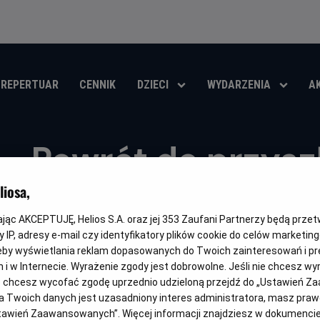
REPERTUAR
CENNIK
DZIECI
WYDARZENIA
A
Powrót do przyszł
Helios RePlay
iosa,
kając AKCEPTUJĘ, Helios S.A. oraz jej
353
Zaufani Partnerzy będą prze
Oryginalny
Gatunek
Minima
Back to the Future Part II
Przygodowy / Akcja
Od 13 l
 IP, adresy e-mail czy identyfikatory plików cookie do celów marketin
tytuł
wiek
eby wyświetlania reklam dopasowanych do Twoich zainteresowań i pr
OBSERWUJ
jach i w Internecie. Wyrażenie zgody jest dobrowolne. Jeśli nie chcesz w
ub chcesz wycofać zgodę uprzednio udzieloną przejdź do „Ustawień Z
 Twoich danych jest uzasadniony interes administratora, masz prawo
Ustawień Zaawansowanych”. Więcej informacji znajdziesz w dokumenci