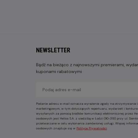
NEWSLETTER
Bądź na bieżąco z najnowszymi premierami, wydarz
kuponami rabatowymi
Podanie adresu e-mail oznacza wyrażenie zgody na otrzymywanie i
marketingowym, w tym dotyczących repertuaru, wydarzeń i konkurs
wysyłanych za pomocą środków komunikacji elektronicznej przez He
osobowych jest Helios S.A. z siedzibą w Łodzi (90-318) przy ul. Sie
przetwarzane w celu wykonania zamówionej usługi. Więcej informa
osobowych znajduje się w
Polityce Prywatności
.