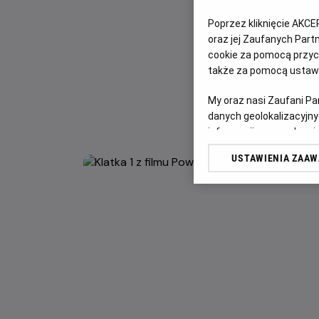
Poprzez kliknięcie AKCE
oraz jej Zaufanych Par
cookie za pomocą przyci
także za pomocą ustawi
My oraz nasi Zaufani P
danych geolokalizacyjny
informacji na urządzeniu
odbiorców i ulepszanie u
USTAWIENIA ZAA
Lista Zaufanych Partn